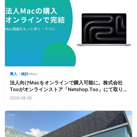
導入・検討
#Mac
法人向けMacをオンラインで購入可能に。株式会社
Tooがオンラインストア「Netshop.Too」にて取り
扱いをスタート。デバイス調達の手間を減らし、スピ
2026.08.06
ーディな導入を支援