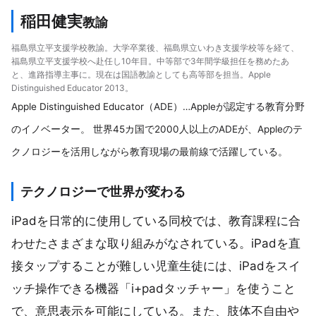
稲田健実
教諭
福島県立平支援学校教諭。大学卒業後、福島県立いわき支援学校等を経て、
福島県立平支援学校へ赴任し10年目。中等部で3年間学級担任を務めたあ
と、進路指導主事に。現在は国語教諭としても高等部を担当。Apple
Distinguished Educator 2013。
Apple Distinguished Educator（ADE）…Appleが認定する教育分野
のイノベーター。 世界45カ国で2000人以上のADEが、Appleのテ
クノロジーを活用しながら教育現場の最前線で活躍している。
テクノロジーで世界が変わる
iPadを日常的に使用している同校では、教育課程に合
わせたさまざまな取り組みがなされている。iPadを直
接タップすることが難しい児童生徒には、iPadをスイ
ッチ操作できる機器「i+padタッチャー」を使うこと
で、意思表示を可能にしている。また、肢体不自由や