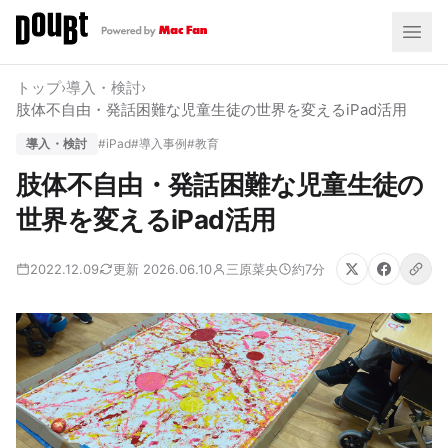
トップ
›
導入・検討
›
肢体不自由・発話困難な児童生徒の世界を変えるiPad活用
導入・検討
#iPad
#導入事例
#教育
肢体不自由・発話困難な児童生徒の
世界を変えるiPad活用
2022.12.09
更新 2026.06.10
三原菜央
約7分