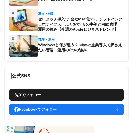
4
導入・検討
ゼロタッチ導入で“全社Mac化”へ。ソフトバンク
ロボティクス、ふくおかFGの事例とMac管理・
運用の強み【今週のAppleビジネストレンド】
5
管理・運用
Windowsと何が違う？ Macの企業導入で押さえ
たい管理・運用の6つの強み
公式SNS
Xでフォロー
→
Facebookでフォロー
→