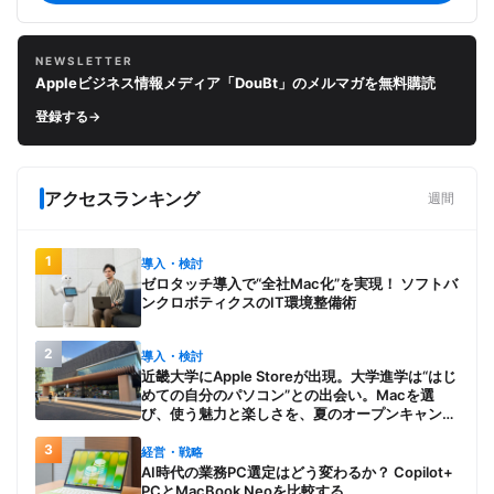
NEWSLETTER
Appleビジネス情報メディア「DouBt」のメルマガを無料購読
登録する
→
アクセスランキング
週間
1
導入・検討
ゼロタッチ導入で“全社Mac化”を実現！ ソフトバ
ンクロボティクスのIT環境整備術
2
導入・検討
近畿大学にApple Storeが出現。大学進学は“はじ
めての自分のパソコン”との出会い。Macを選
び、使う魅力と楽しさを、夏のオープンキャンパ
スでアピール
3
経営・戦略
AI時代の業務PC選定はどう変わるか？ Copilot+
PCとMacBook Neoを比較する