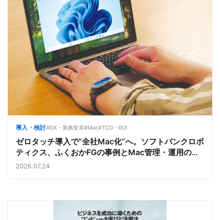
導入・検討
#DX・業務変革
#Mac
#TCO・ROI
ゼロタッチ導入で“全社Mac化”へ。ソフトバンクロボ
ティクス、ふくおかFGの事例とMac管理・運用の強
み【今週のAppleビジネストレンド】
2026.07.24