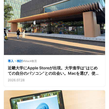
導入・検討
#Mac
#教育
近畿大学にApple Storeが出現。大学進学は“はじめ
ての自分のパソコン”との出会い。Macを選び、使う
魅力と楽しさを、夏のオープンキャンパスでアピール
2026.07.28