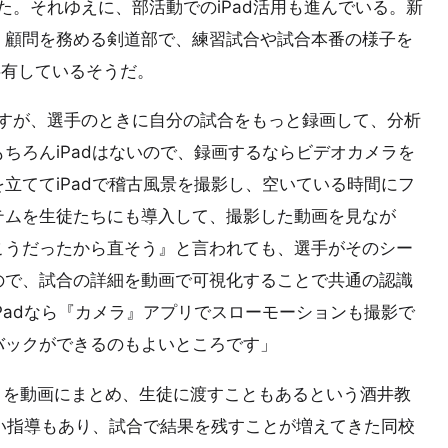
った。それゆえに、部活動でのiPad活用も進んでいる。新
、顧問を務める剣道部で、練習試合や試合本番の様子を
に共有しているそうだ。
ですが、選手のときに自分の試合をもっと録画して、分析
ちろんiPadはないので、録画するならビデオカメラを
立ててiPadで稽古風景を撮影し、空いている時間にフ
テムを生徒たちにも導入して、撮影した動画を見なが
こうだったから直そう』と言われても、選手がそのシー
ので、試合の詳細を動画で可視化することで共通の認識
Padなら『カメラ』アプリでスローモーションも撮影で
バックができるのもよいところです」
指導項目を動画にまとめ、生徒に渡すこともあるという酒井教
すい指導もあり、試合で結果を残すことが増えてきた同校