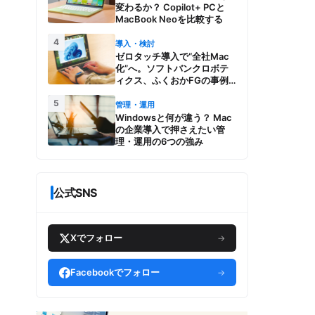
変わるか？ Copilot+ PCと
MacBook Neoを比較する
4
導入・検討
ゼロタッチ導入で“全社Mac
化”へ。ソフトバンクロボテ
ィクス、ふくおかFGの事例
とMac管理・運用の強み【今
5
週のAppleビジネストレン
管理・運用
ド】
Windowsと何が違う？ Mac
の企業導入で押さえたい管
理・運用の6つの強み
公式SNS
Xでフォロー
→
Facebookでフォロー
→