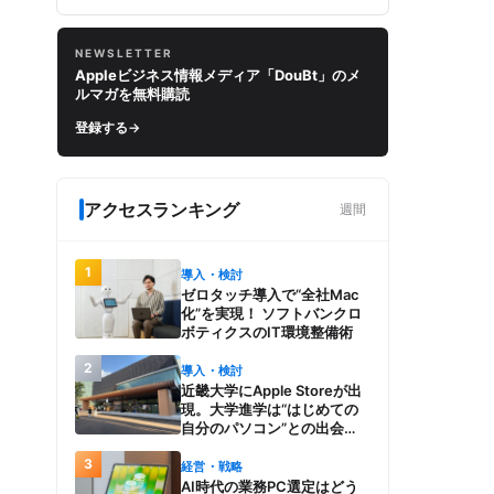
NEWSLETTER
Appleビジネス情報メディア「DouBt」のメ
ルマガを無料購読
登録する
→
アクセスランキング
週間
1
導入・検討
ゼロタッチ導入で“全社Mac
化”を実現！ ソフトバンクロ
ボティクスのIT環境整備術
2
導入・検討
近畿大学にApple Storeが出
現。大学進学は“はじめての
自分のパソコン”との出会
い。Macを選び、使う魅力と
3
楽しさを、夏のオープンキャ
経営・戦略
ンパスでアピール
AI時代の業務PC選定はどう