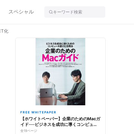
スペシャル
CT化
FREE WHITEPAPER
【ホワイトペーパー】企業のためのMacガ
イド──ビジネスを成功に導くコンピュー
タ選びと活用法
全19ページ