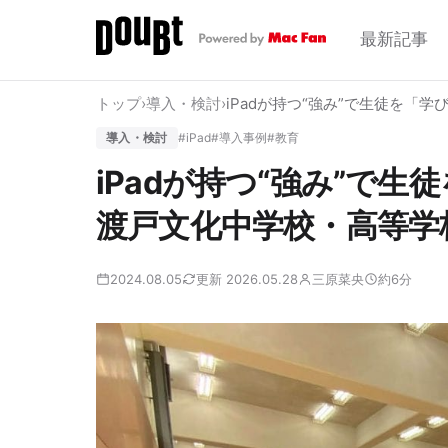
最新記事
トップ
›
導入・検討
›
iPadが持つ“強み”で生徒を「
導入・検討
#iPad
#導入事例
#教育
iPadが持つ“強み”で
渡戸文化中学校・高等学
2024.08.05
更新 2026.05.28
三原菜央
約6分