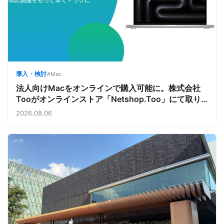
導入・検討
#Mac
法人向けMacをオンラインで購入可能に。株式会社
Tooがオンラインストア「Netshop.Too」にて取り
扱いをスタート。デバイス調達の手間を減らし、スピ
2026.08.06
ーディな導入を支援