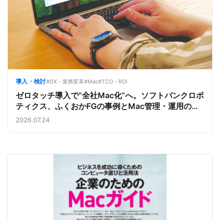
導入・検討
#DX・業務変革
#Mac
#TCO・ROI
ゼロタッチ導入で“全社Mac化”へ。ソフトバンクロボ
ティクス、ふくおかFGの事例とMac管理・運用の強
み【今週のAppleビジネストレンド】
2026.07.24