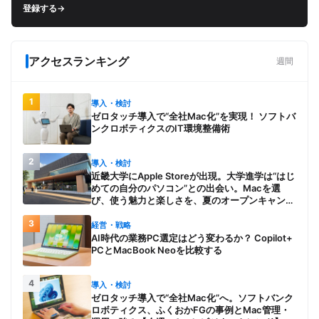
登録する
→
アクセスランキング
週間
1
導入・検討
ゼロタッチ導入で“全社Mac化”を実現！ ソフトバ
ンクロボティクスのIT環境整備術
2
導入・検討
近畿大学にApple Storeが出現。大学進学は“はじ
めての自分のパソコン”との出会い。Macを選
び、使う魅力と楽しさを、夏のオープンキャンパ
スでアピール
3
経営・戦略
AI時代の業務PC選定はどう変わるか？ Copilot+
PCとMacBook Neoを比較する
4
導入・検討
ゼロタッチ導入で“全社Mac化”へ。ソフトバンク
ロボティクス、ふくおかFGの事例とMac管理・