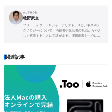
AUTHOR
牧野武文
フリーライター／ITジャーナリスト。ITビジネスやテ
クノロジーについて、消費者や生活者の視点からやさ
しく解説することに定評がある。IT関連書を中心に
「玩具」「ゲーム」「文学」など、さまざまなジャン
ルの書籍を幅広く執筆。
関連記事