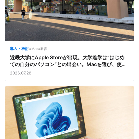
導入・検討
#Mac
#教育
近畿大学にApple Storeが出現。大学進学は“はじめ
ての自分のパソコン”との出会い。Macを選び、使う
魅力と楽しさを、夏のオープンキャンパスでアピール
2026.07.28