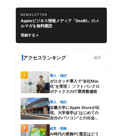
NEWSLETTER
Appleビジネス情報メディア「DouBt」のメ
ルマガを無料購読
登録する
→
アクセスランキング
週間
1
導入・検討
ゼロタッチ導入で“全社Mac
化”を実現！ ソフトバンクロ
ボティクスのIT環境整備術
2
導入・検討
近畿大学にApple Storeが出
現。大学進学は“はじめての
自分のパソコン”との出会
い。Macを選び、使う魅力と
3
楽しさを、夏のオープンキャ
経営・戦略
ンパスでアピール
AI時代の業務PC選定はどう