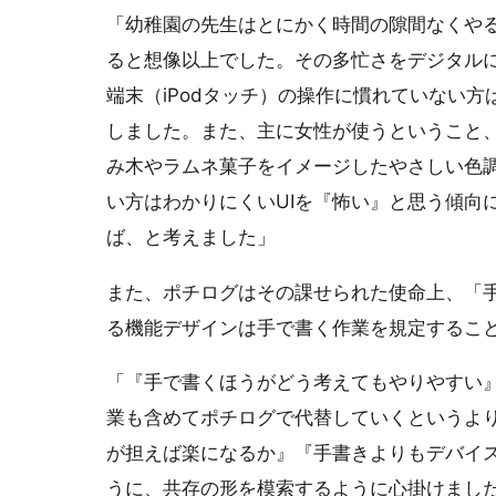
「幼稚園の先生はとにかく時間の隙間なくや
ると想像以上でした。その多忙さをデジタル
端末（iPodタッチ）の操作に慣れていない
しました。また、主に女性が使うということ
み木やラムネ菓子をイメージしたやさしい色
い方はわかりにくいUIを『怖い』と思う傾向
ば、と考えました」
また、ポチログはその課せられた使命上、「
る機能デザインは手で書く作業を規定するこ
「『手で書くほうがどう考えてもやりやすい
業も含めてポチログで代替していくというよ
が担えば楽になるか』『手書きよりもデバイ
うに、共存の形を模索するように心掛けまし