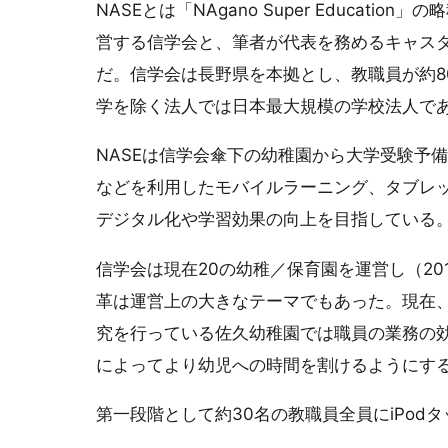
NASEとは「NAgano Super Educa
営する信学会と、筆者が代表を務めるキャス
だ。信学会は長野県を本拠とし、教職員が約80
学を除く法人では日本最大規模の学校法人で
NASEは信学会傘下の幼稚園から大学受験予
などを利用したモバイルラーニング、タブレ
デジタル化や学習効果の向上を目指している
信学会は現在20の幼稚／保育園を運営し（20
革は運営上の大きなテーマでもあった。現在、2
究を行っている佐久幼稚園では職員の業務の
によってより幼児への時間を割けるようにす
第一段階として約30名の教職員全員にiPodタッ