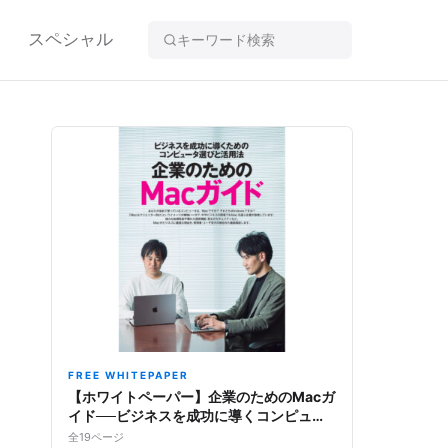
スペシャル
FREE WHITEPAPER
【ホワイトペーパー】企業のためのMacガ
イド──ビジネスを成功に導くコンピュー
タ選びと活用法
全19ページ