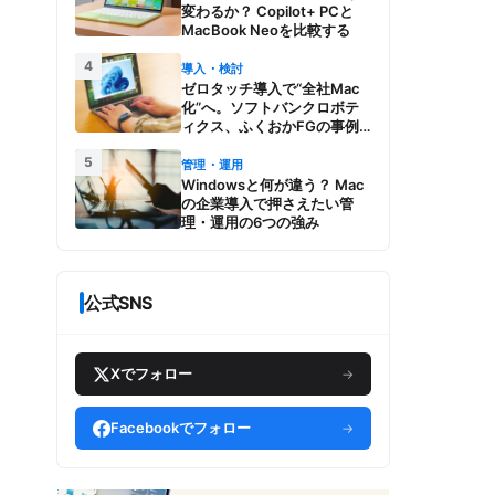
変わるか？ Copilot+ PCと
MacBook Neoを比較する
4
導入・検討
ゼロタッチ導入で“全社Mac
化”へ。ソフトバンクロボテ
ィクス、ふくおかFGの事例
とMac管理・運用の強み【今
5
週のAppleビジネストレン
管理・運用
ド】
Windowsと何が違う？ Mac
の企業導入で押さえたい管
理・運用の6つの強み
公式SNS
Xでフォロー
→
Facebookでフォロー
→