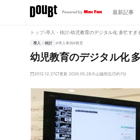
最新記事
トップ
›
導入・検討
›
幼児教育のデジタル化 多忙すぎ
導入・検討
#導入事例
#教育
幼児教育のデジタル化 
2012.12.27
更新 2026.05.28
山脇智志
約7分