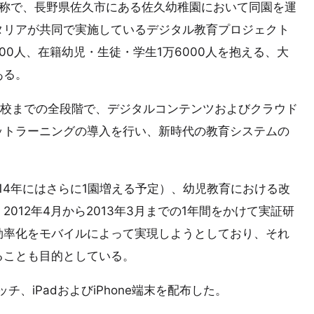
tion」の略称で、長野県佐久市にある佐久幼稚園において同園を運
タリアが共同で実施しているデジタル教育プロジェクト
0人、在籍幼児・生徒・学生1万6000人を抱える、大
ある。
備校までの全段階で、デジタルコンテンツおよびクラウド
ットラーニングの導入を行い、新時代の教育システムの
。
14年にはさらに1園増える予定）、幼児教育における改
012年4月から2013年3月までの1年間をかけて実証研
効率化をモバイルによって実現しようとしており、それ
ることも目的としている。
チ、iPadおよびiPhone端末を配布した。