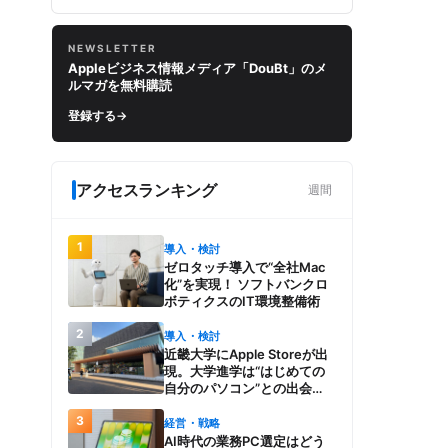
NEWSLETTER
Appleビジネス情報メディア「DouBt」のメ
ルマガを無料購読
登録する
→
アクセスランキング
週間
1
導入・検討
ゼロタッチ導入で“全社Mac
化”を実現！ ソフトバンクロ
ボティクスのIT環境整備術
2
導入・検討
近畿大学にApple Storeが出
現。大学進学は“はじめての
自分のパソコン”との出会
い。Macを選び、使う魅力と
3
楽しさを、夏のオープンキャ
経営・戦略
ンパスでアピール
AI時代の業務PC選定はどう