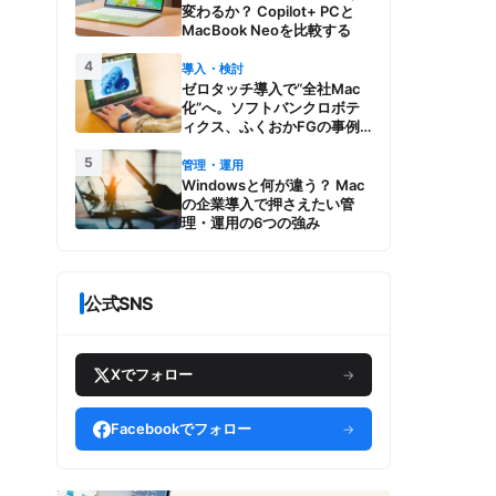
変わるか？ Copilot+ PCと
MacBook Neoを比較する
4
導入・検討
ゼロタッチ導入で“全社Mac
化”へ。ソフトバンクロボテ
ィクス、ふくおかFGの事例
とMac管理・運用の強み【今
5
週のAppleビジネストレン
管理・運用
ド】
Windowsと何が違う？ Mac
の企業導入で押さえたい管
理・運用の6つの強み
公式SNS
Xでフォロー
→
Facebookでフォロー
→