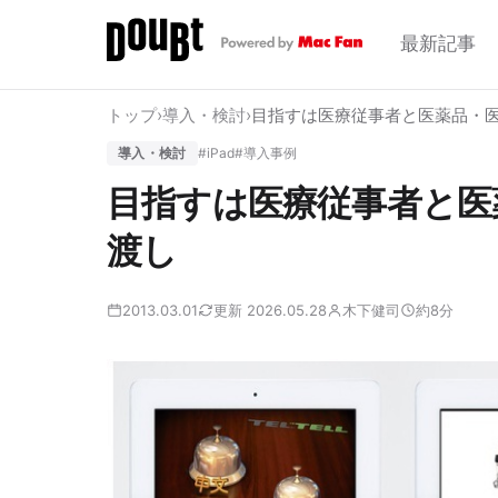
最新記事
トップ
›
導入・検討
›
目指すは医療従事者と医薬品・
導入・検討
#iPad
#導入事例
目指すは医療従事者と医
渡し
2013.03.01
更新 2026.05.28
木下健司
約8分