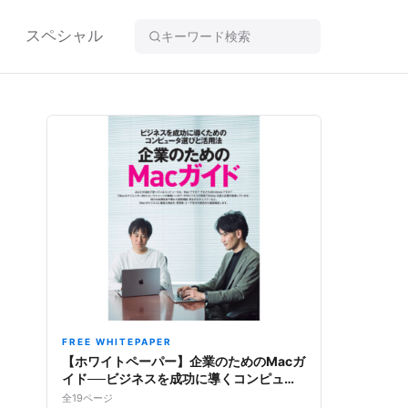
スペシャル
FREE WHITEPAPER
【ホワイトペーパー】企業のためのMacガ
イド──ビジネスを成功に導くコンピュー
タ選びと活用法
全19ページ