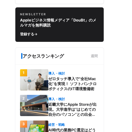
NEWSLETTER
Appleビジネス情報メディア「DouBt」のメ
ルマガを無料購読
登録する
→
アクセスランキング
週間
1
導入・検討
ゼロタッチ導入で“全社Mac
化”を実現！ ソフトバンクロ
ボティクスのIT環境整備術
2
導入・検討
近畿大学にApple Storeが出
現。大学進学は“はじめての
自分のパソコン”との出会
い。Macを選び、使う魅力と
3
楽しさを、夏のオープンキャ
経営・戦略
ンパスでアピール
AI時代の業務PC選定はどう