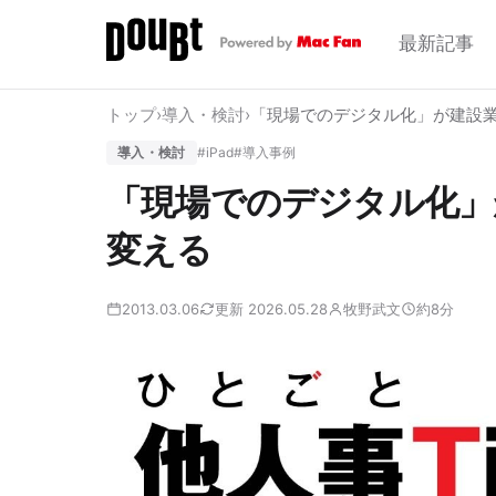
最新記事
トップ
›
導入・検討
›
「現場でのデジタル化」が建設
導入・検討
#iPad
#導入事例
「現場でのデジタル化」
変える
2013.03.06
更新 2026.05.28
牧野武文
約8分