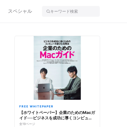
スペシャル
FREE WHITEPAPER
【ホワイトペーパー】企業のためのMacガ
イド──ビジネスを成功に導くコンピュー
タ選びと活用法
全19ページ