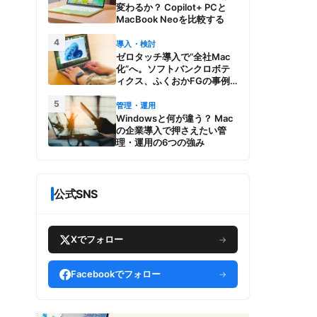
変わるか？ Copilot+ PCと
MacBook Neoを比較する
4
導入・検討
ゼロタッチ導入で“全社Mac
化”へ。ソフトバンクロボテ
ィクス、ふくおかFGの事例
とMac管理・運用の強み【今
5
週のAppleビジネストレン
管理・運用
ド】
Windowsと何が違う？ Mac
の企業導入で押さえたい管
理・運用の6つの強み
公式SNS
Xでフォロー
→
Facebookでフォロー
→