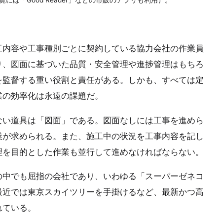
は「Good Reader」などの市販のアプリも利用）。
工内容や工事種別ごとに契約している協力会社の作業員
り、図面に基づいた品質・安全管理や進捗管理はもちろ
を監督する重い役割と責任がある。しかも、すべては定
業の効率化は永遠の課題だ。
ない道具は「図面」である。図面なしには工事を進めら
業が求められる。また、施工中の状況を工事内容を記し
理を目的とした作業も並行して進めなければならない。
の中でも屈指の会社であり、いわゆる「スーパーゼネコ
最近では東京スカイツリーを手掛けるなど、最新かつ高
れている。