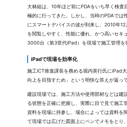
大林組は、10年ほど前にPDAをいち早く検査
極的に行ってきた。しかし、当時のPDAでは
にスマートデバイスの波が到来し、2010年12
を閲覧しやすく、性能に優れ、かつ高いセキュリ
3000台（第3世代iPad）を現場で施工管
iPadで現場を効率化
施工ICT推進課長を務める堀内英行氏にiPa
向上を目指すため」という明快な答えが返っ
建設現場では、施工方法や使用部材などは建
る状態を正確に把握し、実際に目で見て施工
資料を現場に持参し、場合によっては資料を
て現場では広げた図面上にペンでメモをとり