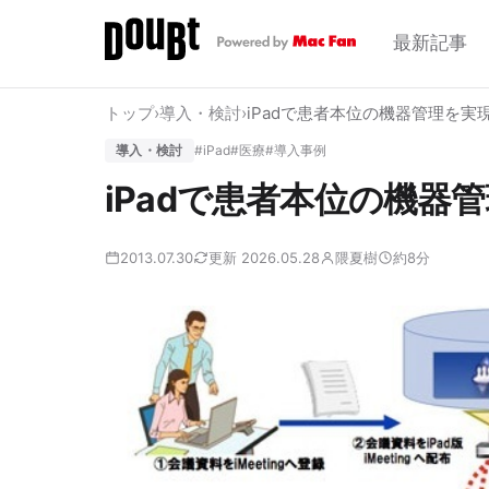
最新記事
トップ
›
導入・検討
›
iPadで患者本位の機器管理を実
導入・検討
#iPad
#医療
#導入事例
iPadで患者本位の機器
2013.07.30
更新 2026.05.28
隈夏樹
約8分