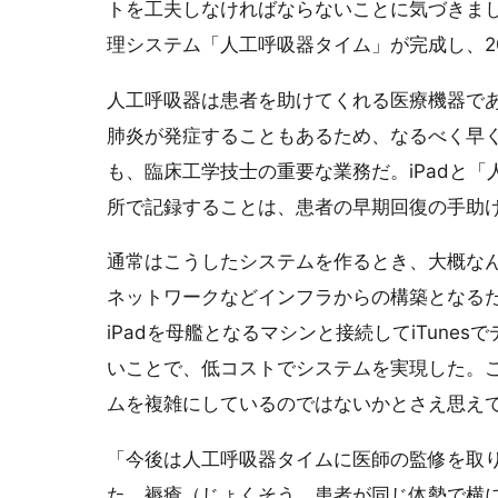
トを工夫しなければならないことに気づきま
理システム「人工呼吸器タイム」が完成し、2
人工呼吸器は患者を助けてくれる医療機器で
肺炎が発症することもあるため、なるべく早
も、臨床工学技士の重要な業務だ。iPadと
所で記録することは、患者の早期回復の手助
通常はこうしたシステムを作るとき、大概なん
ネットワークなどインフラからの構築となる
iPadを母艦となるマシンと接続してiTune
いことで、低コストでシステムを実現した。
ムを複雑にしているのではないかとさえ思え
「今後は人工呼吸器タイムに医師の監修を取
た、褥瘡（じょくそう。患者が同じ体勢で横