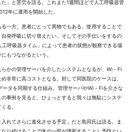
した」と苦労を語る。これまた1週間ほどで人工呼吸器管
012年に運用を開始した。
ある一方、患者にとって異物でもある。使用することで
く自発呼吸に切り替えたい。そしてその手伝いをするの
「人工呼吸器タイム」によって患者の状態が観察できる場
けにもつながるという。
らかの管理サーバを介したシステムとなるが、Wi－Fi
ため非常に高コストとなる。対して同医院のケースは、
sでデータを同期する仕組み。管理サーバやWi－Fiを介さな
この事例を見ると、ひょっとすると我々は無駄にシステ
てくる。
り入れてさらに進化させる予定」だと島田氏は語る。ま
になり続けることで体の一部が壊死すること）予防とい