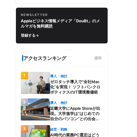
NEWSLETTER
Appleビジネス情報メディア「DouBt」のメ
ルマガを無料購読
登録する
→
アクセスランキング
週間
1
導入・検討
ゼロタッチ導入で“全社Mac
化”を実現！ ソフトバンクロ
ボティクスのIT環境整備術
2
導入・検討
近畿大学にApple Storeが出
現。大学進学は“はじめての
自分のパソコン”との出会
い。Macを選び、使う魅力と
3
楽しさを、夏のオープンキャ
経営・戦略
ンパスでアピール
AI時代の業務PC選定はどう