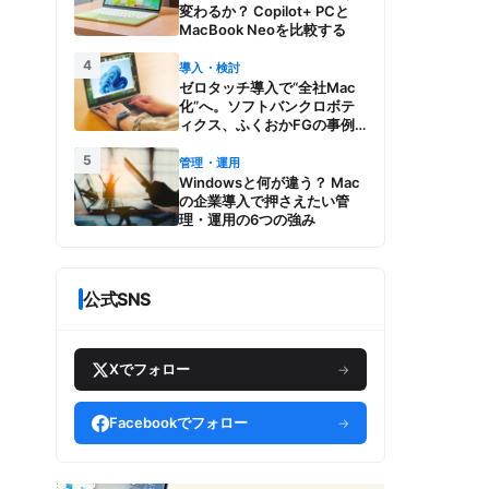
変わるか？ Copilot+ PCと
MacBook Neoを比較する
4
導入・検討
ゼロタッチ導入で“全社Mac
化”へ。ソフトバンクロボテ
ィクス、ふくおかFGの事例
とMac管理・運用の強み【今
5
週のAppleビジネストレン
管理・運用
ド】
Windowsと何が違う？ Mac
の企業導入で押さえたい管
理・運用の6つの強み
公式SNS
Xでフォロー
→
Facebookでフォロー
→