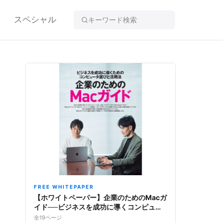
スペシャル
FREE WHITEPAPER
【ホワイトペーパー】企業のためのMacガ
イド──ビジネスを成功に導くコンピュー
タ選びと活用法
全19ページ