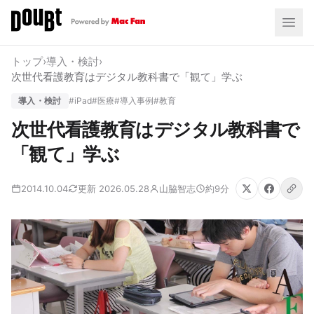
トップ
›
導入・検討
›
次世代看護教育はデジタル教科書で「観て」学ぶ
導入・検討
#iPad
#医療
#導入事例
#教育
次世代看護教育はデジタル教科書で
「観て」学ぶ
2014.10.04
更新 2026.05.28
山脇智志
約9分