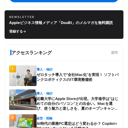
NEWSLETTER
Appleビジネス情報メディア「DouBt」のメルマガを無料購読
登録する
→
アクセスランキング
週間
1
導入・検討
ゼロタッチ導入で“全社Mac化”を実現！ ソフトバ
ンクロボティクスのIT環境整備術
2
導入・検討
近畿大学にApple Storeが出現。大学進学は“はじ
めての自分のパソコン”との出会い。Macを選
び、使う魅力と楽しさを、夏のオープンキャンパ
スでアピール
3
経営・戦略
AI時代の業務PC選定はどう変わるか？ Copilot+