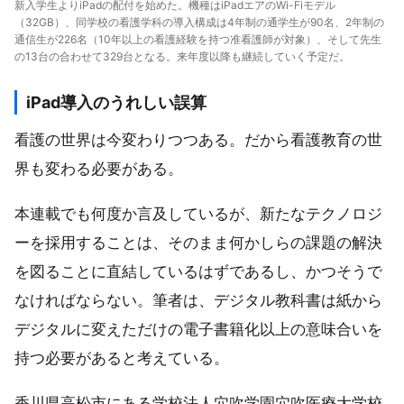
新入学生よりiPadの配付を始めた。機種はiPadエアのWi-Fiモデル
（32GB）、同学校の看護学科の導入構成は4年制の通学生が90名、2年制の
通信生が226名（10年以上の看護経験を持つ准看護師が対象）、そして先生
の13台の合わせて329台となる。来年度以降も継続していく予定だ。
iPad導入のうれしい誤算
看護の世界は今変わりつつある。だから看護教育の世
界も変わる必要がある。
本連載でも何度か言及しているが、新たなテクノロジ
ーを採用することは、そのまま何かしらの課題の解決
を図ることに直結しているはずであるし、かつそうで
なければならない。筆者は、デジタル教科書は紙から
デジタルに変えただけの電子書籍化以上の意味合いを
持つ必要があると考えている。
香川県高松市にある学校法人穴吹学園穴吹医療大学校