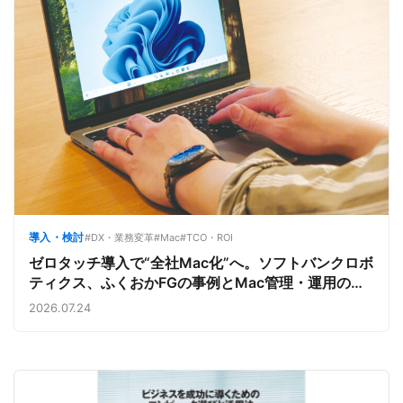
導入・検討
#DX・業務変革
#Mac
#TCO・ROI
ゼロタッチ導入で“全社Mac化”へ。ソフトバンクロボ
ティクス、ふくおかFGの事例とMac管理・運用の強
み【今週のAppleビジネストレンド】
2026.07.24