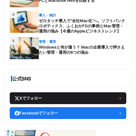
PCとMacBook Neoを比較する
4
導入・検討
ゼロタッチ導入で“全社Mac化”へ。ソフトバンク
ロボティクス、ふくおかFGの事例とMac管理・
運用の強み【今週のAppleビジネストレンド】
5
管理・運用
Windowsと何が違う？ Macの企業導入で押さえ
たい管理・運用の6つの強み
公式SNS
Xでフォロー
→
Facebookでフォロー
→