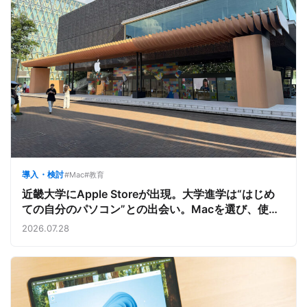
導入・検討
#Mac
#教育
近畿大学にApple Storeが出現。大学進学は“はじめ
ての自分のパソコン”との出会い。Macを選び、使う
魅力と楽しさを、夏のオープンキャンパスでアピール
2026.07.28