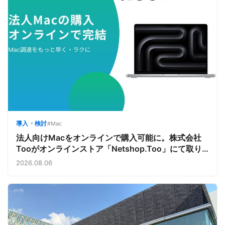
導入・検討
#Mac
法人向けMacをオンラインで購入可能に。株式会社
Tooがオンラインストア「Netshop.Too」にて取り
扱いをスタート。デバイス調達の手間を減らし、スピ
2026.08.06
ーディな導入を支援