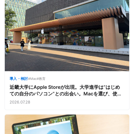
導入・検討
#Mac
#教育
近畿大学にApple Storeが出現。大学進学は“はじめ
ての自分のパソコン”との出会い。Macを選び、使う
魅力と楽しさを、夏のオープンキャンパスでアピール
2026.07.28