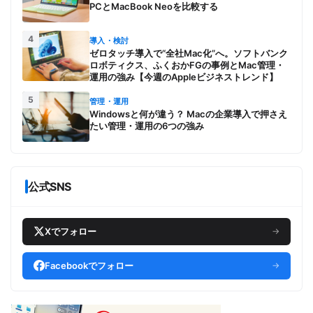
PCとMacBook Neoを比較する
4
導入・検討
ゼロタッチ導入で“全社Mac化”へ。ソフトバンク
ロボティクス、ふくおかFGの事例とMac管理・
運用の強み【今週のAppleビジネストレンド】
5
管理・運用
Windowsと何が違う？ Macの企業導入で押さえ
たい管理・運用の6つの強み
公式SNS
Xでフォロー
→
Facebookでフォロー
→