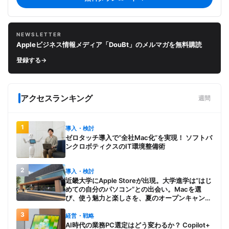
NEWSLETTER
Appleビジネス情報メディア「DouBt」のメルマガを無料購読
登録する
→
アクセスランキング
週間
1
導入・検討
ゼロタッチ導入で“全社Mac化”を実現！ ソフトバ
ンクロボティクスのIT環境整備術
2
導入・検討
近畿大学にApple Storeが出現。大学進学は“はじ
めての自分のパソコン”との出会い。Macを選
び、使う魅力と楽しさを、夏のオープンキャンパ
スでアピール
3
経営・戦略
AI時代の業務PC選定はどう変わるか？ Copilot+