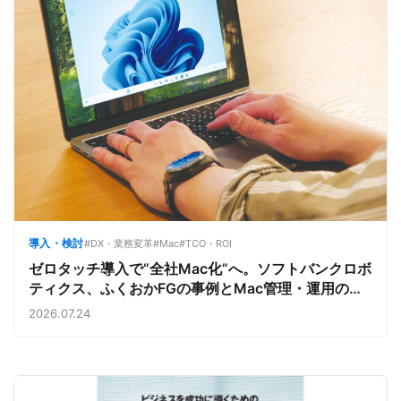
導入・検討
#DX・業務変革
#Mac
#TCO・ROI
ゼロタッチ導入で“全社Mac化”へ。ソフトバンクロボ
ティクス、ふくおかFGの事例とMac管理・運用の強
み【今週のAppleビジネストレンド】
2026.07.24