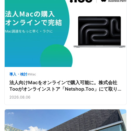
導入・検討
#Mac
法人向けMacをオンラインで購入可能に。株式会社
Tooがオンラインストア「Netshop.Too」にて取り
扱いをスタート。デバイス調達の手間を減らし、スピ
2026.08.06
ーディな導入を支援