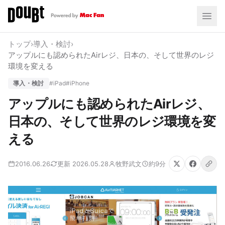
トップ
›
導入・検討
›
アップルにも認められたAirレジ、日本の、そして世界のレジ
環境を変える
導入・検討
#iPad
#iPhone
アップルにも認められたAirレジ、
日本の、そして世界のレジ環境を変
える
2016.06.26
更新 2026.05.28
牧野武文
約9分