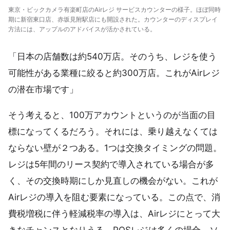
東京・ビックカメラ有楽町店のAirレジ サービスカウンターの様子。ほぼ同時
期に新宿東口店、赤坂見附駅店にも開設された。カウンターのディスプレイ
方法には、アップルのアドバイスが活かされている。
「日本の店舗数は約540万店。そのうち、レジを使う
可能性がある業種に絞ると約300万店。これがAirレジ
の潜在市場です」
そう考えると、100万アカウントというのが当面の目
標になってくるだろう。それには、乗り越えなくては
ならない壁が２つある。1つは交換タイミングの問題。
レジは5年間のリース契約で導入されている場合が多
く、その交換時期にしか見直しの機会がない。これが
Airレジの導入を阻む要素になっている。この点で、消
費税増税に伴う軽減税率の導入は、Airレジにとって大
きなチャンスとなりうる。POSレジは多くの場合、ソ