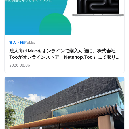
導入・検討
#Mac
法人向けMacをオンラインで購入可能に。株式会社
Tooがオンラインストア「Netshop.Too」にて取り
扱いをスタート。デバイス調達の手間を減らし、スピ
2026.08.06
ーディな導入を支援