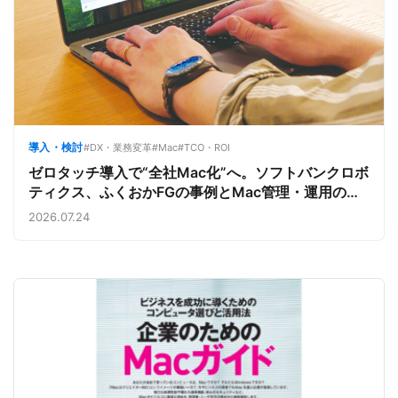
導入・検討
#DX・業務変革
#Mac
#TCO・ROI
ゼロタッチ導入で“全社Mac化”へ。ソフトバンクロボ
ティクス、ふくおかFGの事例とMac管理・運用の強
み【今週のAppleビジネストレンド】
2026.07.24