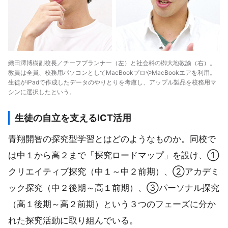
織田澤博樹副校長／チーフプランナー（左）と社会科の栁大地教諭（右）。
教員は全員、校務用パソコンとしてMacBookプロやMacBookエアを利用。
生徒がiPadで作成したデータのやりとりを考慮し、アップル製品を校務用マ
シンに選択したという。
生徒の自立を支えるICT活用
青翔開智の探究型学習とはどのようなものか。同校で
は中１から高２まで「探究ロードマップ」を設け、①
クリエイティブ探究（中１～中２前期）、②アカデミ
ック探究（中２後期～高１前期）、③パーソナル探究
（高１後期～高２前期）という３つのフェーズに分か
れた探究活動に取り組んでいる。