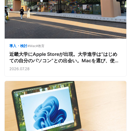
導入・検討
#Mac
#教育
近畿大学にApple Storeが出現。大学進学は“はじめ
ての自分のパソコン”との出会い。Macを選び、使う
魅力と楽しさを、夏のオープンキャンパスでアピール
2026.07.28