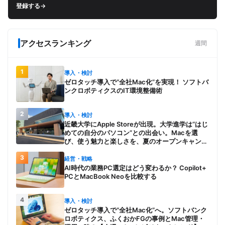
登録する
→
アクセスランキング
週間
1
導入・検討
ゼロタッチ導入で“全社Mac化”を実現！ ソフトバ
ンクロボティクスのIT環境整備術
2
導入・検討
近畿大学にApple Storeが出現。大学進学は“はじ
めての自分のパソコン”との出会い。Macを選
び、使う魅力と楽しさを、夏のオープンキャンパ
スでアピール
3
経営・戦略
AI時代の業務PC選定はどう変わるか？ Copilot+
PCとMacBook Neoを比較する
4
導入・検討
ゼロタッチ導入で“全社Mac化”へ。ソフトバンク
ロボティクス、ふくおかFGの事例とMac管理・