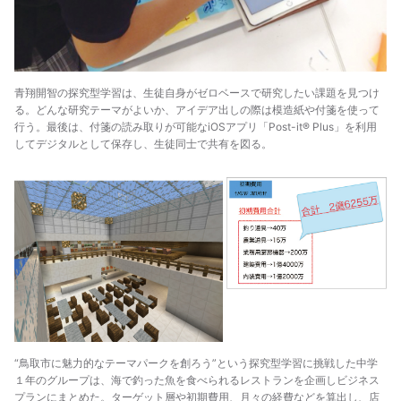
青翔開智の探究型学習は、生徒自身がゼロベースで研究したい課題を見つけ
る。どんな研究テーマがよいか、アイデア出しの際は模造紙や付箋を使って
行う。最後は、付箋の読み取りが可能なiOSアプリ「Post-it® Plus」を利用
してデジタルとして保存し、生徒同士で共有を図る。
“鳥取市に魅力的なテーマパークを創ろう”という探究型学習に挑戦した中学
１年のグループは、海で釣った魚を食べられるレストランを企画しビジネス
プランにまとめた。ターゲット層や初期費用、月々の経費などを算出し、店