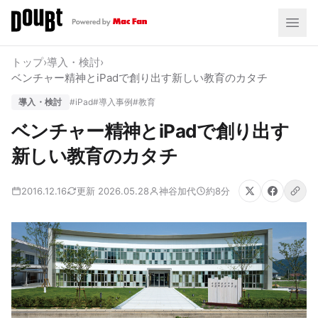
トップ
›
導入・検討
›
ベンチャー精神とiPadで創り出す新しい教育のカタチ
導入・検討
#iPad
#導入事例
#教育
ベンチャー精神とiPadで創り出す
新しい教育のカタチ
2016.12.16
更新 2026.05.28
神谷加代
約8分