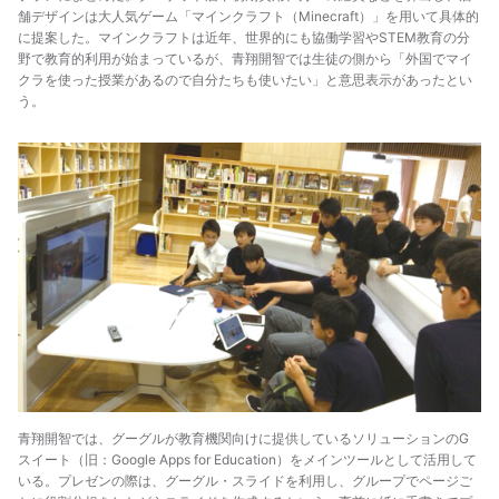
舗デザインは大人気ゲーム「マインクラフト（Minecraft）」を用いて具体的
に提案した。マインクラフトは近年、世界的にも協働学習やSTEM教育の分
野で教育的利用が始まっているが、青翔開智では生徒の側から「外国でマイ
クラを使った授業があるので自分たちも使いたい」と意思表示があったとい
う。
青翔開智では、グーグルが教育機関向けに提供しているソリューションのG
スイート（旧：Google Apps for Education）をメインツールとして活用して
いる。プレゼンの際は、グーグル・スライドを利用し、グループでページご