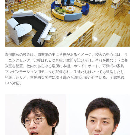
青翔開智の校舎は、図書館の中に学校があるイメージ。校舎の中心には、ラ
ーニングセンターと呼ばれる吹き抜け空間が設けられ、それを囲むように各
教室を配置。校内のあらゆる場所に本棚、ホワイトボード、可動式の家具、
プレゼンテーション用モニタが配備され、生徒たちはいつでも議論したり、
発表したりと、主体的な学習に取り組める環境が築かれている。全館無線
LAN対応。