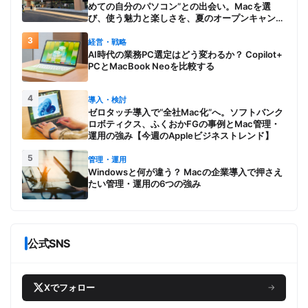
めての自分のパソコン”との出会い。Macを選
び、使う魅力と楽しさを、夏のオープンキャンパ
スでアピール
3
経営・戦略
AI時代の業務PC選定はどう変わるか？ Copilot+
PCとMacBook Neoを比較する
4
導入・検討
ゼロタッチ導入で“全社Mac化”へ。ソフトバンク
ロボティクス、ふくおかFGの事例とMac管理・
運用の強み【今週のAppleビジネストレンド】
5
管理・運用
Windowsと何が違う？ Macの企業導入で押さえ
たい管理・運用の6つの強み
公式SNS
Xでフォロー
→