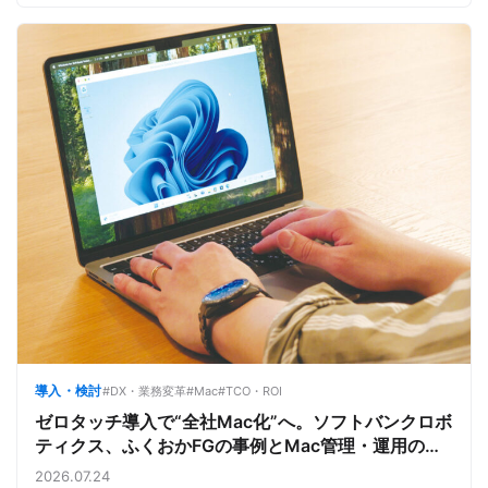
導入・検討
#DX・業務変革
#Mac
#TCO・ROI
ゼロタッチ導入で“全社Mac化”へ。ソフトバンクロボ
ティクス、ふくおかFGの事例とMac管理・運用の強
み【今週のAppleビジネストレンド】
2026.07.24