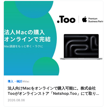
導入・検討
#Mac
法人向けMacをオンラインで購入可能に。株式会社
Tooがオンラインストア「Netshop.Too」にて取り
扱いをスタート。デバイス調達の手間を減らし、スピ
2026.08.06
ーディな導入を支援