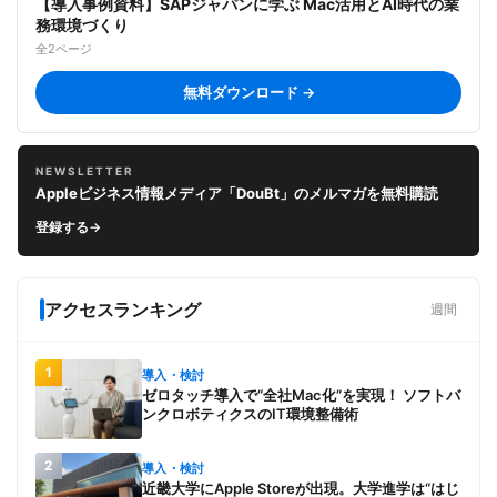
【導入事例資料】SAPジャパンに学ぶ Mac活用とAI時代の業
務環境づくり
全2ページ
無料ダウンロード →
NEWSLETTER
Appleビジネス情報メディア「DouBt」のメルマガを無料購読
登録する
→
アクセスランキング
週間
1
導入・検討
ゼロタッチ導入で“全社Mac化”を実現！ ソフトバ
ンクロボティクスのIT環境整備術
2
導入・検討
近畿大学にApple Storeが出現。大学進学は“はじ