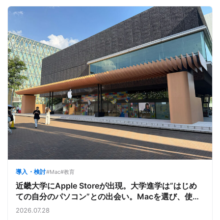
導入・検討
#Mac
#教育
近畿大学にApple Storeが出現。大学進学は“はじめ
ての自分のパソコン”との出会い。Macを選び、使う
魅力と楽しさを、夏のオープンキャンパスでアピール
2026.07.28