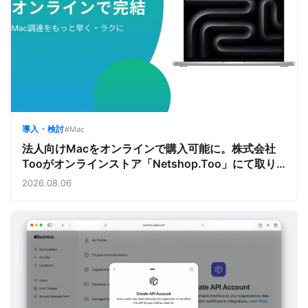
導入・検討
#Mac
法人向けMacをオンラインで購入可能に。株式会社
Tooがオンラインストア「Netshop.Too」にて取り
扱いをスタート。デバイス調達の手間を減らし、スピ
2026.08.06
ーディな導入を支援