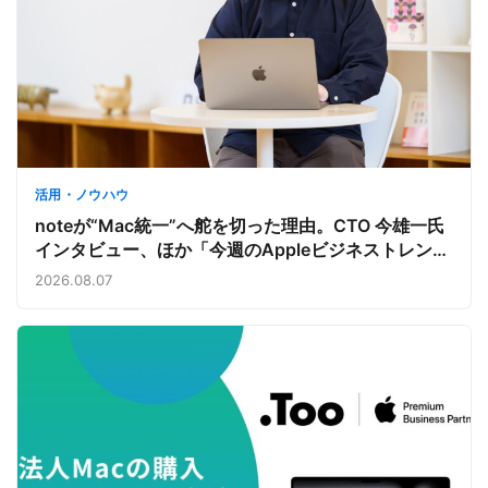
活用・ノウハウ
noteが“Mac統一”へ舵を切った理由。CTO 今雄一氏
インタビュー、ほか「今週のAppleビジネストレン
ド」
2026.08.07