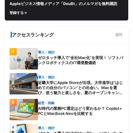
Appleビジネス情報メディア「DouBt」のメルマガを無料購読
登録する
→
アクセスランキング
週間
1
導入・検討
ゼロタッチ導入で“全社Mac化”を実現！ ソフトバ
ンクロボティクスのIT環境整備術
2
導入・検討
近畿大学にApple Storeが出現。大学進学は“はじ
めての自分のパソコン”との出会い。Macを選
び、使う魅力と楽しさを、夏のオープンキャンパ
スでアピール
3
経営・戦略
AI時代の業務PC選定はどう変わるか？ Copilot+
PCとMacBook Neoを比較する
4
導入・検討