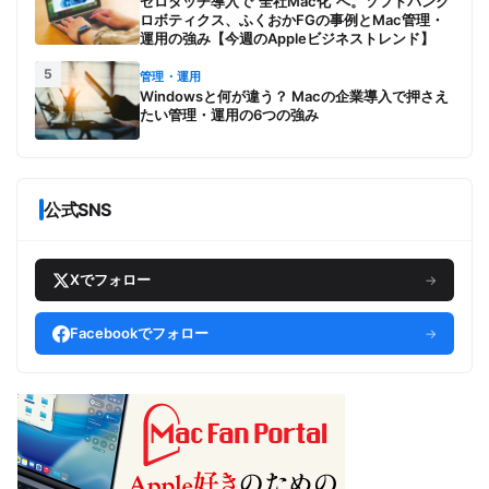
ゼロタッチ導入で“全社Mac化”へ。ソフトバンク
ロボティクス、ふくおかFGの事例とMac管理・
運用の強み【今週のAppleビジネストレンド】
5
管理・運用
Windowsと何が違う？ Macの企業導入で押さえ
たい管理・運用の6つの強み
公式SNS
Xでフォロー
→
Facebookでフォロー
→