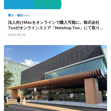
導入・検討
#Mac
法人向けMacをオンラインで購入可能に。株式会社
Tooがオンラインストア「Netshop.Too」にて取り
扱いをスタート。デバイス調達の手間を減らし、スピ
2026.08.06
ーディな導入を支援