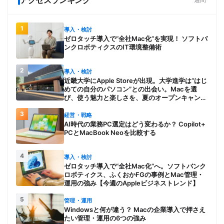
1
導入・検討
ゼロタッチ導入で“全社Mac化”を実現！ ソフトバ
ンクロボティクスのIT環境整備術
2
導入・検討
近畿大学にApple Storeが出現。大学進学は“はじ
めての自分のパソコン”との出会い。Macを選
び、使う魅力と楽しさを、夏のオープンキャンパ
スでアピール
3
経営・戦略
AI時代の業務PC選定はどう変わるか？ Copilot+
PCとMacBook Neoを比較する
4
導入・検討
ゼロタッチ導入で“全社Mac化”へ。ソフトバンク
ロボティクス、ふくおかFGの事例とMac管理・
運用の強み【今週のAppleビジネストレンド】
5
管理・運用
Windowsと何が違う？ Macの企業導入で押さえ
たい管理・運用の6つの強み