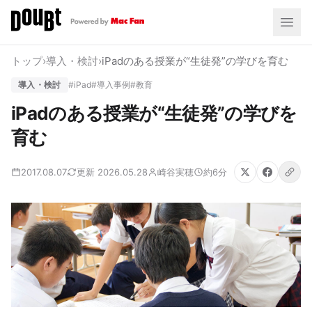
トップ
›
導入・検討
›
iPadのある授業が“生徒発”の学びを育む
導入・検討
#iPad
#導入事例
#教育
iPadのある授業が“生徒発”の学びを
育む
2017.08.07
更新 2026.05.28
崎谷実穂
約6分