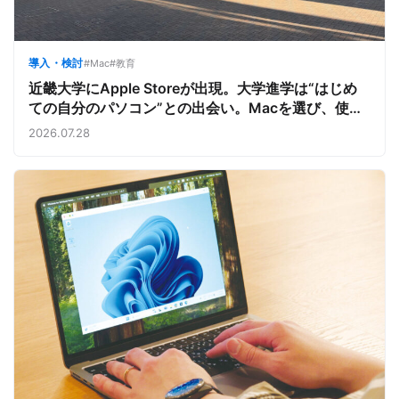
導入・検討
#Mac
#教育
近畿大学にApple Storeが出現。大学進学は“はじめ
ての自分のパソコン”との出会い。Macを選び、使う
魅力と楽しさを、夏のオープンキャンパスでアピール
2026.07.28