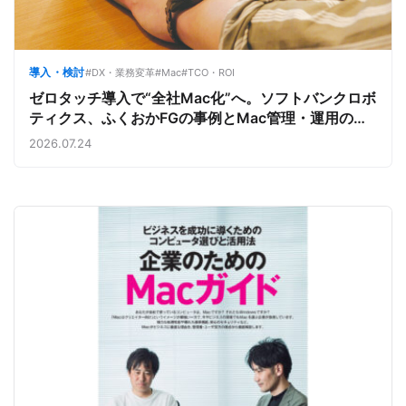
導入・検討
#DX・業務変革
#Mac
#TCO・ROI
ゼロタッチ導入で“全社Mac化”へ。ソフトバンクロボ
ティクス、ふくおかFGの事例とMac管理・運用の強
み【今週のAppleビジネストレンド】
2026.07.24