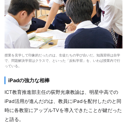
授業を見学して印象的だったのは、生徒たちの学び合いだ。知識習得は自学
で、問題解決学習はクラスで、といった「反転学習」を、いわば授業内で行
っている。
iPadの強力な相棒
ICT教育推進部主任の荻野光康教諭は、明星中高での
iPad活用が進んだのは、教員にiPadを配付したのと同
時に各教室にアップルTVを導入できたことが鍵だった
と語る。