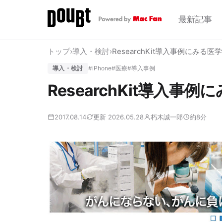
最新記事
トップ
›
導入・検討
›
ResearchKit導入事例にみる
導入・検討
#iPhone
#医療
#導入事例
ResearchKit導入
2017.08.14
更新 2026.05.28
朽木誠一郎
約8分