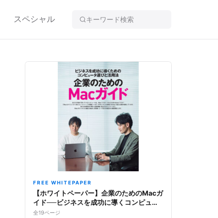
スペシャル
FREE WHITEPAPER
【ホワイトペーパー】企業のためのMacガ
イド──ビジネスを成功に導くコンピュー
タ選びと活用法
全19ページ