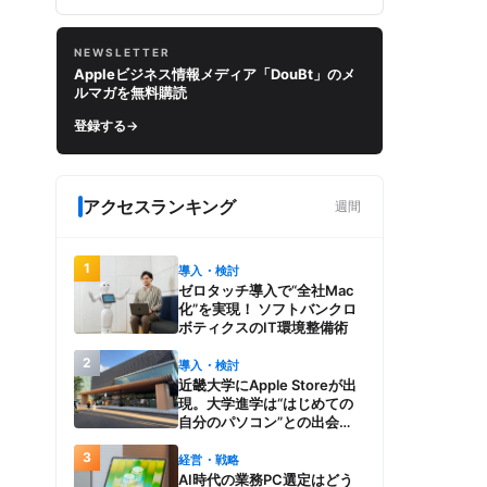
NEWSLETTER
Appleビジネス情報メディア「DouBt」のメ
ルマガを無料購読
登録する
→
アクセスランキング
週間
1
導入・検討
ゼロタッチ導入で“全社Mac
化”を実現！ ソフトバンクロ
ボティクスのIT環境整備術
2
導入・検討
近畿大学にApple Storeが出
現。大学進学は“はじめての
自分のパソコン”との出会
い。Macを選び、使う魅力と
3
楽しさを、夏のオープンキャ
経営・戦略
ンパスでアピール
AI時代の業務PC選定はどう