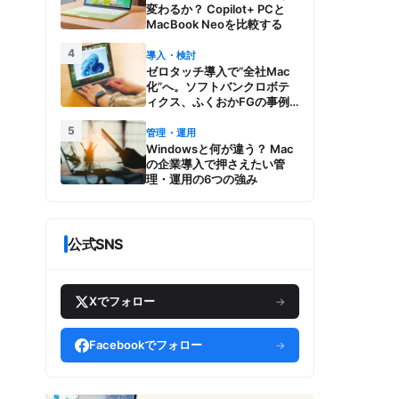
変わるか？ Copilot+ PCと
MacBook Neoを比較する
4
導入・検討
ゼロタッチ導入で“全社Mac
化”へ。ソフトバンクロボテ
ィクス、ふくおかFGの事例
とMac管理・運用の強み【今
5
週のAppleビジネストレン
管理・運用
ド】
Windowsと何が違う？ Mac
の企業導入で押さえたい管
理・運用の6つの強み
公式SNS
Xでフォロー
→
Facebookでフォロー
→