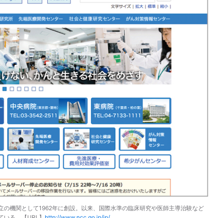
の機関として1962年に創設。以来、国際水準の臨床研究や医師主導治験など
いる。【URL】
http://www.ncc.go.jp/jp/