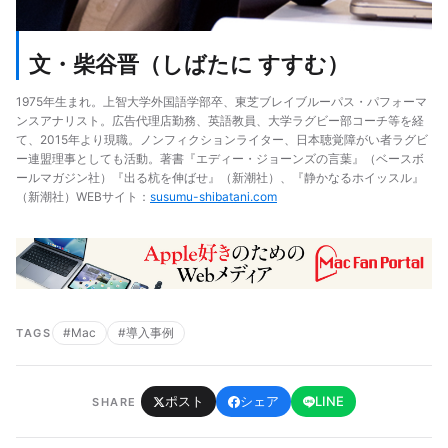
文・柴谷晋（しばたに すすむ）
1975年生まれ。上智大学外国語学部卒、東芝ブレイブルーパス・パフォーマ
ンスアナリスト。広告代理店勤務、英語教員、大学ラグビー部コーチ等を経
て、2015年より現職。ノンフィクションライター、日本聴覚障がい者ラグビ
ー連盟理事としても活動。著書『エディー・ジョーンズの言葉』（ベースボ
ールマガジン社）『出る杭を伸ばせ』（新潮社）、『静かなるホイッスル』
（新潮社）WEBサイト：
susumu-shibatani.com
#Mac
#導入事例
TAGS
ポスト
シェア
LINE
SHARE