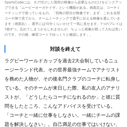
SportsCodeには、タグ付けした箇所の映像から必要なものだけをピックアッ
プできる「ムービーオーガナイザ」という機能がある。画面左は、コーチミ
ーティングで使っているもの。「四角の部分が映像です。まず、これを全部
コーチ陣で見てから、チームミーティングで選手に伝える映像を選んでいき
ます（画面右）。選手には10分くらいかけて一気に見せます。1つのプレイは
1個ずつ。忘れてしまうかもしれませんが、ちょっと残像が残って入れば良い
のです。その後、練習コートでゆっくりと確認します」。
対談を終えて
ラグビーワールドカップを過去2大会制しているニュ
ージーランド代表。その世界最強チームでアナリスト
を務めた人物が、その後名門クラブのコーチに転身し
ている。そのチームが来日した際、私の友人のアナリ
ストが、「どうしたらコーチになれるのか」と彼に質
問をしたところ、こんなアドバイスを受けている。
「コーチと一緒に仕事をしなさい。一緒にチームの課
題を解決しなさい」。自己満足の仕事ではいけない、