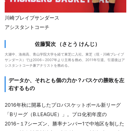
川崎ブレイブサンダース
アシスタントコーチ
佐藤賢次 （さとう けんじ）
大瀬中、洛南高、青山学院大学を経て東芝に入社。東芝（現・川崎ブレイブ
サンダース）では2006～2007年より主将を務め、2011年引退。引退後はア
シスタントコーチ兼アナリストを務める。
データか、それとも個の力か？バスケの勝敗を左
右するもの
2016年秋に開幕したプロバスケットボール新リーグ
「Bリーグ（B.LEAGUE）」。プロ化初年度の
2016−１7シーズン、勝率ナンバー1で中地区を制した