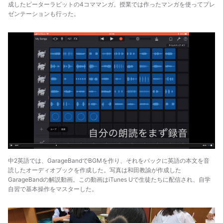
成したピーターラビットの4コママンガ。授業では作ったマンガを使ってプレ
ゼンテーションも行った。
中2英語では、GarageBandでBGMを作り、それをバックに英語の本文を音
読したオーディオブックを作成した。写真は和田教諭が作成した
GarageBandの解説動画。この動画はiTunes Uで生徒たちに配信され、自学
自習で基本操作をマスターした。