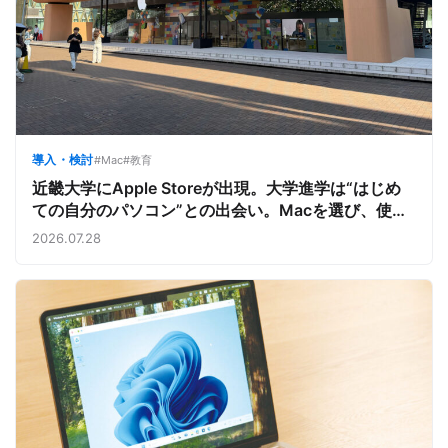
導入・検討
#Mac
#教育
近畿大学にApple Storeが出現。大学進学は“はじめ
ての自分のパソコン”との出会い。Macを選び、使う
魅力と楽しさを、夏のオープンキャンパスでアピール
2026.07.28