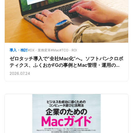
導入・検討
#DX・業務変革
#Mac
#TCO・ROI
ゼロタッチ導入で“全社Mac化”へ。ソフトバンクロボ
ティクス、ふくおかFGの事例とMac管理・運用の強
み【今週のAppleビジネストレンド】
2026.07.24