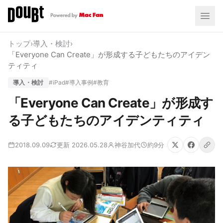
トップ
›
導入・検討
›
「Everyone Can Create」が形成する子どもたちのアイデン
ティティ
導入・検討
#iPad
#導入事例
#教育
「Everyone Can Create」が形成す
る子どもたちのアイデンティティ
2018.09.09
更新 2026.05.28
神谷加代
約9分