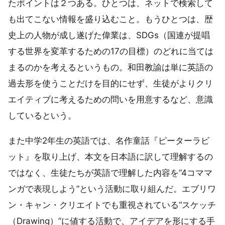
たポイントは２つある。ひとつは、ネットで検索して
も出てこない情報を盛り込むこと。もうひとつは、歴
史上の人物が成し遂げた偉業は、SDGs（国連が提唱
する世界を変革するための17の目標）のどれに当ては
まるのかを考えるというもの。和田教諭は単に英語の
過去形を使うことだけを目的にせず、生徒がよりクリ
エイティブに考えるための問いを用意するなど、意識
しているという。
また中学2年生の英語では、名作童話『ピーターラビ
ット』を取り上げ、本文を日本語に訳して理解するの
ではなく、生徒たちが英語で理解した内容を“4コママ
ンガで表現しよう”という活動に取り組んだ。エブリワ
ン・キャン・クリエイトでも重視されている“スケッチ
（Drawing）”に値する活動で、アイデアを形にする手