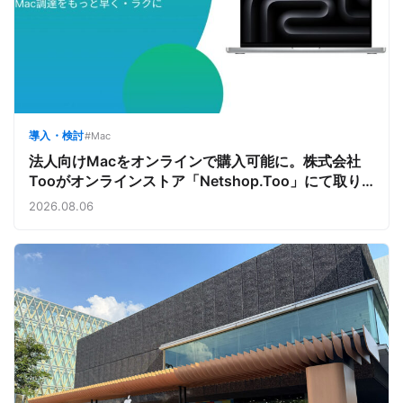
導入・検討
#Mac
法人向けMacをオンラインで購入可能に。株式会社
Tooがオンラインストア「Netshop.Too」にて取り
扱いをスタート。デバイス調達の手間を減らし、スピ
2026.08.06
ーディな導入を支援