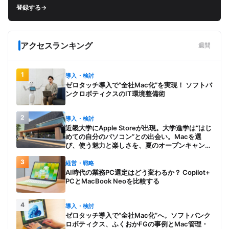
登録する
→
アクセスランキング
週間
1
導入・検討
ゼロタッチ導入で“全社Mac化”を実現！ ソフトバ
ンクロボティクスのIT環境整備術
2
導入・検討
近畿大学にApple Storeが出現。大学進学は“はじ
めての自分のパソコン”との出会い。Macを選
び、使う魅力と楽しさを、夏のオープンキャンパ
スでアピール
3
経営・戦略
AI時代の業務PC選定はどう変わるか？ Copilot+
PCとMacBook Neoを比較する
4
導入・検討
ゼロタッチ導入で“全社Mac化”へ。ソフトバンク
ロボティクス、ふくおかFGの事例とMac管理・