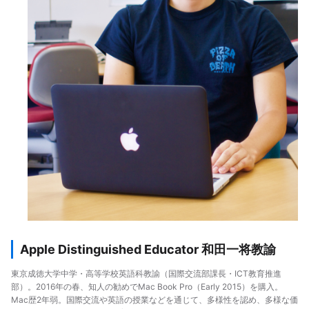
Apple Distinguished Educator 和田一将教諭
東京成徳大学中学・高等学校英語科教諭（国際交流部課長・ICT教育推進
部）。2016年の春、知人の勧めでMac Book Pro（Early 2015）を購入。
Mac歴2年弱。国際交流や英語の授業などを通じて、多様性を認め、多様な価