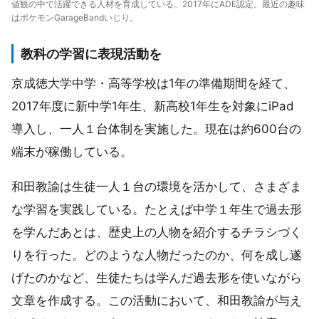
値観の中で活躍できる人材を育成している。2017年にADE認定。最近の趣味
はポケモンGarageBandいじり。
教科の学習に表現活動を
京成徳大学中学・高等学校は1年の準備期間を経て、
2017年度に新中学1年生、新高校1年生を対象にiPad
導入し、一人１台体制を実施した。現在は約600台の
端末が稼働している。
和田教諭は生徒一人１台の環境を活かして、さまざま
な学習を実践している。たとえば中学１年生で過去形
を学んだあとは、歴史上の人物を紹介するチラシづく
りを行った。どのような人物だったのか、何を成し遂
げたのかなど、生徒たちは学んだ過去形を使いながら
文章を作成する。この活動において、和田教諭が与え