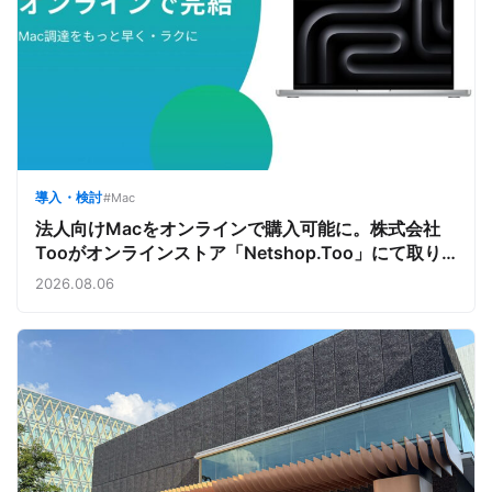
導入・検討
#Mac
法人向けMacをオンラインで購入可能に。株式会社
Tooがオンラインストア「Netshop.Too」にて取り
扱いをスタート。デバイス調達の手間を減らし、スピ
2026.08.06
ーディな導入を支援