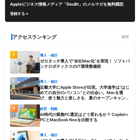
Appleビジネス情報メディア「DouBt」のメルマガを無料購読
登録する
→
アクセスランキング
週間
1
導入・検討
ゼロタッチ導入で“全社Mac化”を実現！ ソフトバ
ンクロボティクスのIT環境整備術
2
導入・検討
近畿大学にApple Storeが出現。大学進学は“はじ
めての自分のパソコン”との出会い。Macを選
び、使う魅力と楽しさを、夏のオープンキャンパ
スでアピール
3
経営・戦略
AI時代の業務PC選定はどう変わるか？ Copilot+
PCとMacBook Neoを比較する
4
導入・検討