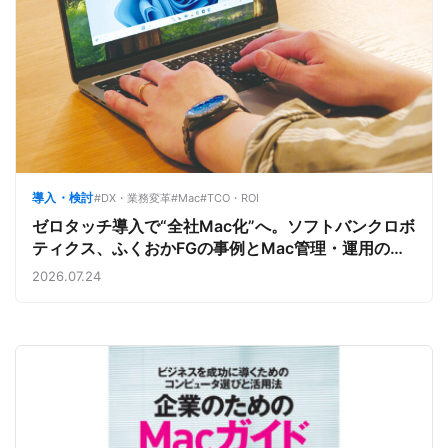
導入・検討
#DX・業務変革
#Mac
#TCO・ROI
ゼロタッチ導入で“全社Mac化”へ。ソフトバンクロボ
ティクス、ふくおかFGの事例とMac管理・運用の強
み【今週のAppleビジネストレンド】
2026.07.24