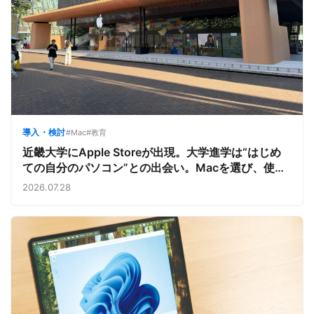
導入・検討
#Mac
#教育
近畿大学にApple Storeが出現。大学進学は“はじめ
ての自分のパソコン”との出会い。Macを選び、使う
魅力と楽しさを、夏のオープンキャンパスでアピール
2026.07.28