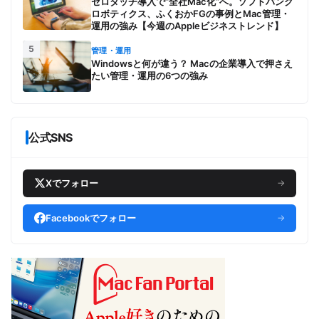
ゼロタッチ導入で“全社Mac化”へ。ソフトバンク
ロボティクス、ふくおかFGの事例とMac管理・
運用の強み【今週のAppleビジネストレンド】
5
管理・運用
Windowsと何が違う？ Macの企業導入で押さえ
たい管理・運用の6つの強み
公式SNS
Xでフォロー
→
Facebookでフォロー
→