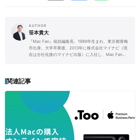
AUTHOR
笹本貴大
『Mac Fan』統括編集長。1989年生まれ、東京都青梅
市出身。大学卒業後、2013年に株式会社マイナビ（現
在は分社化後のマイナビ出版）に入社し、Mac Fan編
集部に所属。2022年4月より現職。はじめて使った
Apple製品は「iPod（第4世代）」。 FP3級、世界遺産
検定3級、名探偵コナン検定1級。 Xアカウント：
関連記事
@ssmt_tkhr