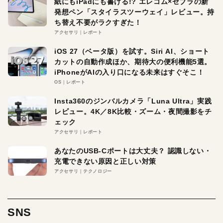
紙にもiPadにも書ける!? エレコム×ゼブラの新
発想ペン「スタイラスツーウェイ」レビュー。持
ち替え不要がラクすぎた！
アクセサリ
レポート
iOS 27（ベータ版）を試す。Siri AI、ショート
カットの自動作成ほか、期待大の便利機能5選。
iPhoneがAIの入り口になる未来はすぐそこ！
OS
レポート
Insta360のジンバルカメラ「Luna Ultra」実践
レビュー。4K／8K比較・ズーム・夜間撮影をチ
ェック
アクセサリ
レポート
あなたのUSB-Cポートは大丈夫？ 認識しない・
充電できない原因と正しい対策
アクセサリ
テクノロジー
SNS