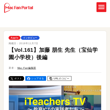
Apple
インタビュー
掲載日：
2018年11月7日
【Vol.161】加藤 朋生 先生（宝仙学
園小学校）後編
著者：
Mac Fan編集部
ポスト
シェアする
URLのコピー