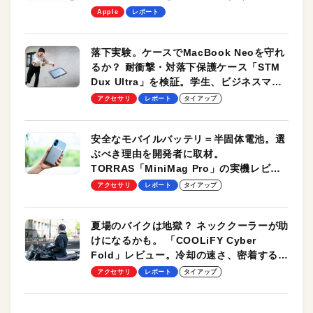
します！
Apple
レポート
落下実験。ケースでMacBook Neoを守れ
るか？ 耐衝撃・対落下保護ケース「STM
Dux Ultra」を検証。学生、ビジネスマン
のモバイルユースに最適！
アクセサリ
レポート
タイアップ
安全なモバイルバッテリ＝半固体電池。選
ぶべき理由を開発者に取材。
TORRAS「MiniMag Pro」の実機レビュ
ーも
アクセサリ
レポート
タイアップ
夏場のバイクは地獄？ ネッククーラーが助
けになるかも。 「COOLiFY Cyber
Fold」レビュー。冷却の速さ、密着する冷
却プレート、シンプルな操作性がグッド！
アクセサリ
レポート
タイアップ