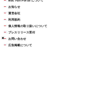
Mac Fan Portal について
お知らせ
運営会社
利用規約
個人情報の取り扱いについて
プレスリリース受付
×
×
×
×
お問い合わせ
広告掲載について
マイナビBOOKS
Mac Fan Portalの人気記事ランキングやおすすめ記事、編集部
員によるコラムなどをまとめたメールマガジンを毎週金曜日に
配信します。お気軽にご登録ください。
Mac Fan メールマガジン
無料登録はこちら