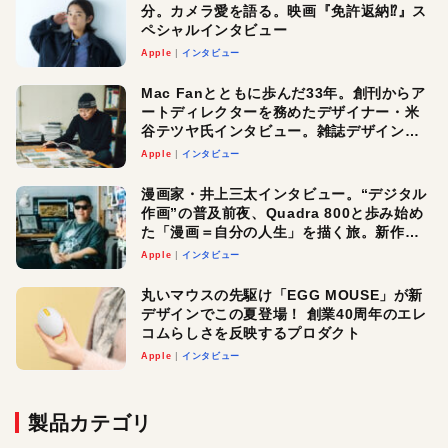
分。カメラ愛を語る。映画『免許返納⁉︎』ス
ペシャルインタビュー
Apple
インタビュー
Mac Fanとともに歩んだ33年。創刊からア
ートディレクターを務めたデザイナー・米
谷テツヤ氏インタビュー。雑誌デザインの
真髄と今後
Apple
インタビュー
漫画家・井上三太インタビュー。“デジタル
作画”の普及前夜、Quadra 800と歩み始め
た「漫画＝自分の人生」を描く旅。新作
『惨家』に込めた想い
Apple
インタビュー
丸いマウスの先駆け「EGG MOUSE」が新
デザインでこの夏登場！ 創業40周年のエレ
コムらしさを反映するプロダクト
Apple
インタビュー
製品カテゴリ