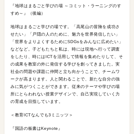
『地球はまるごと学びの場 ～コミット・ラーニングのす
すめ～』（後編）
地球はまるごと学びの場です。「高尾山の冒険を成功さ
せたい」「戸隠の人のために、魅力を世界発信したい」
「世界をよりよくするためにSDGsをみんなに広めたい」
などなど。子どもたちと私は、時には現地へ行って調査
をしたり、時にはICTを活用して情報を集めたりして、そ
の成果を教室の外に発信する学びを創ってきました。実
社会の問題や課題に仲間と立ち向かうことで、チームワ
ークが高まります。人と関わることで、新たな自分の強
みに気がつくことができます。従来のテーマや学びの場
所にとらわれない授業デザインで、自己実現していく力
の育成を目指しています。
＜教育ICTなんでも3ミニッツ＞
『国語の板書はKeynote』