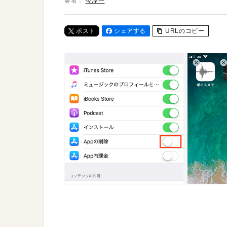
著者：
今淳一
ポスト
シェアする
URLのコピー