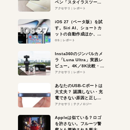
ペン「スタイラスツーウ
ェイ」レビュー。持ち替
アクセサリ
レポート
え不要がラクすぎた！
iOS 27（ベータ版）を試
す。Siri AI、ショートカ
ットの自動作成ほか、期
待大の便利機能5選。
OS
レポート
iPhoneがAIの入り口にな
る未来はすぐそこ！
Insta360のジンバルカメ
ラ「Luna Ultra」実践レ
ビュー。4K／8K比較・ズ
ーム・夜間撮影をチェッ
アクセサリ
レポート
ク
あなたのUSB-Cポートは
大丈夫？ 認識しない・充
電できない原因と正しい
対策
アクセサリ
テクノロジー
Appleは似ている？ロゴ
を許さない。フルーツ警
察とも揶揄される膨大な