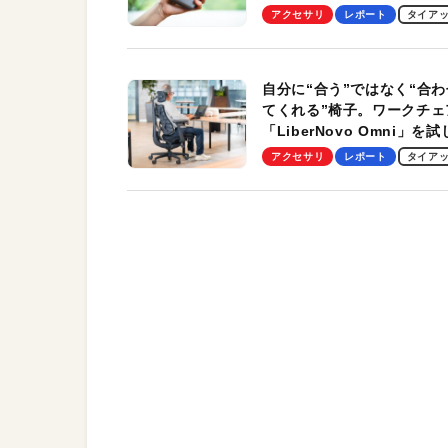
Pro」の実機レビューも
アクセサリ
レポート
タイア
自分に“合う”ではなく“合わ
てくれる”椅子。ワークチェ
「LiberNovo Omni」を
わかったその魅力。まさか
アクセサリ
レポート
タイア
トレッチ機能も搭載