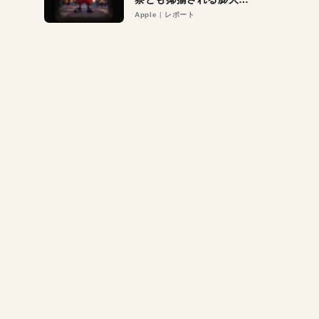
異議申し立て。対象は非
Apple
レポート
営利団体や公益団体も。
Appleロゴを“過剰”に守
る理由とは