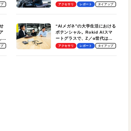
ビュー。冷却の速さ、密着する
ップ
アクセサリ
レポート
タイアップ
冷却プレート、シンプルな操作
性がグッド！
せ
“AIメガネ”の大学生活における
ア
ポテンシャル。Rokid AIスマ
試して
ートグラスで、Z／α世代は何
のス
を見る？ 現役学生起業家、そ
ップ
アクセサリ
レポート
タイアップ
して教授による体験会レポート
【PR】