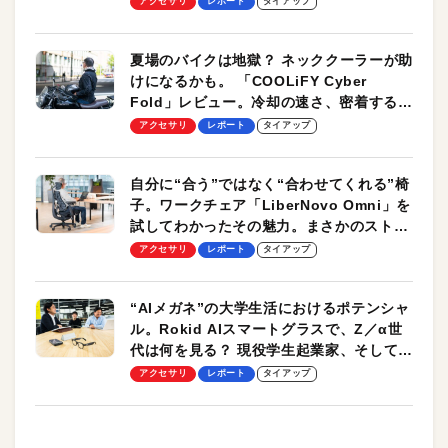
アクセサリ
レポート
タイアップ
夏場のバイクは地獄？ ネッククーラーが助
けになるかも。 「COOLiFY Cyber
Fold」レビュー。冷却の速さ、密着する冷
却プレート、シンプルな操作性がグッド！
アクセサリ
レポート
タイアップ
自分に“合う”ではなく“合わせてくれる”椅
子。ワークチェア「LiberNovo Omni」を
試してわかったその魅力。まさかのストレ
ッチ機能も搭載
アクセサリ
レポート
タイアップ
“AIメガネ”の大学生活におけるポテンシャ
ル。Rokid AIスマートグラスで、Z／α世
代は何を見る？ 現役学生起業家、そして教
授による体験会レポート【PR】
アクセサリ
レポート
タイアップ