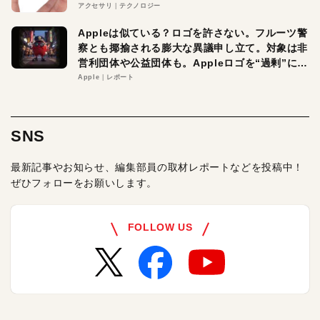
アクセサリ
テクノロジー
Appleは似ている？ロゴを許さない。フルーツ警
察とも揶揄される膨大な異議申し立て。対象は非
営利団体や公益団体も。Appleロゴを“過剰”に守
る理由とは
Apple
レポート
SNS
最新記事やお知らせ、編集部員の取材レポートなどを投稿中！
ぜひフォローをお願いします。
FOLLOW US