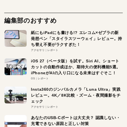
編集部のおすすめ
紙にもiPadにも書ける!? エレコム×ゼブラの新
発想ペン「スタイラスツーウェイ」レビュー。持
ち替え不要がラクすぎた！
アクセサリ
レポート
iOS 27（ベータ版）を試す。Siri AI、ショート
カットの自動作成ほか、期待大の便利機能5選。
iPhoneがAIの入り口になる未来はすぐそこ！
OS
レポート
Insta360のジンバルカメラ「Luna Ultra」実践
レビュー。4K／8K比較・ズーム・夜間撮影をチ
ェック
アクセサリ
レポート
あなたのUSB-Cポートは大丈夫？ 認識しない・
充電できない原因と正しい対策