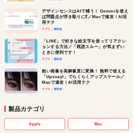
デザインセンスはAIで補う！ Geminiを使え
ば問題点が浮き彫りに⁉︎／Macで速攻！AI活
用テク
アプリ
便利技
「LINE」で好きな絵文字を使ってリアクシ
ョンする方法／「既読スルー」が気まずい
ときに便利です！
アプリ
便利技
粗い画像を高解像度に変換！ 無料で使える
「Upscayl」でらくらくアップスケール／
Macで速攻！AI活用テク
アプリ
便利技
製品カテゴリ
Apple
Mac