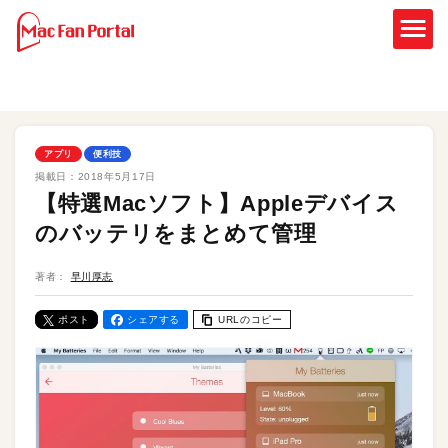
アプリ
便利技
掲載日：
2018年5月17日
【特選Macソフト】Appleデバイス
のバッテリをまとめて管理
著者：
早川厚志
ポスト
シェアする
URLのコピー