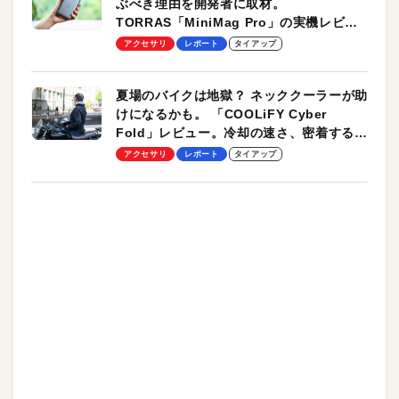
ぶべき理由を開発者に取材。
TORRAS「MiniMag Pro」の実機レビュ
ーも
アクセサリ
レポート
タイアップ
夏場のバイクは地獄？ ネッククーラーが助
けになるかも。 「COOLiFY Cyber
Fold」レビュー。冷却の速さ、密着する冷
却プレート、シンプルな操作性がグッド！
アクセサリ
レポート
タイアップ