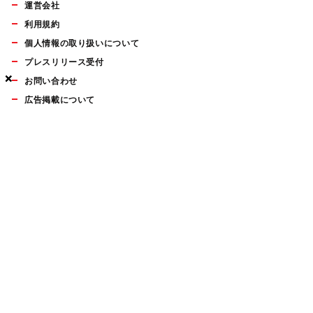
運営会社
利用規約
個人情報の取り扱いについて
プレスリリース受付
×
×
×
お問い合わせ
広告掲載について
マイナビBOOKS
Mac Fan Portalの人気記事ランキングやおすすめ記事、編集部
員によるコラムなどをまとめたメールマガジンを毎週金曜日に
配信します。お気軽にご登録ください。
Mac Fan メールマガジン
無料登録はこちら