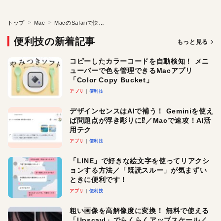
トップ
Mac
MacのSafariで快適ブラウズする
便利技の新着記事
もっと見る
コピーしたカラーコードを自動検知！ メニ
ューバーで色を管理できるMacアプリ
「Color Copy Bucket」
アプリ
便利技
デザインセンスはAIで補う！ Geminiを使え
ば問題点が浮き彫りに⁉︎／Macで速攻！AI活
用テク
アプリ
便利技
「LINE」で好きな絵文字を使ってリアクシ
ョンする方法／「既読スルー」が気まずい
ときに便利です！
アプリ
便利技
粗い画像を高解像度に変換！ 無料で使える
「Upscayl」でらくらくアップスケール／