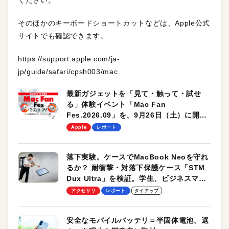
ください。
そのほかのキーボードショートカットなどは、Apple公式
サイトでも確認できます。
https://support.apple.com/ja-
jp/guide/safari/cpsh003/mac
最新ガジェットを「見て・触って・試せ
る」体験イベント「Mac Fan
Fes.2026.09」を、9月26日（土）に開催
します！
Apple
レポート
落下実験。ケースでMacBook Neoを守れ
るか？ 耐衝撃・対落下保護ケース「STM
Dux Ultra」を検証。学生、ビジネスマン
のモバイルユースに最適！
アクセサリ
レポート
タイアップ
安全なモバイルバッテリ＝半固体電池。選