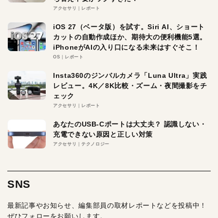
アクセサリ
レポート
iOS 27（ベータ版）を試す。Siri AI、ショート
カットの自動作成ほか、期待大の便利機能5選。
iPhoneがAIの入り口になる未来はすぐそこ！
OS
レポート
Insta360のジンバルカメラ「Luna Ultra」実践
レビュー。4K／8K比較・ズーム・夜間撮影をチ
ェック
アクセサリ
レポート
あなたのUSB-Cポートは大丈夫？ 認識しない・
充電できない原因と正しい対策
アクセサリ
テクノロジー
SNS
最新記事やお知らせ、編集部員の取材レポートなどを投稿中！
ぜひフォローをお願いします。