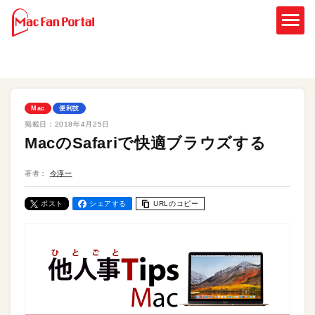
Mac
便利技
掲載日：
2018年4月25日
MacのSafariで快適ブラウズする
著者：
今淳一
ポスト
シェアする
URLのコピー