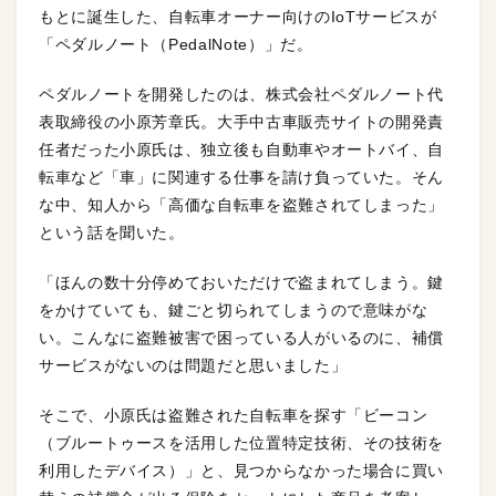
もとに誕生した、自転車オーナー向けのIoTサービスが
「ペダルノート（PedalNote）」だ。
ペダルノートを開発したのは、株式会社ペダルノート代
表取締役の小原芳章氏。大手中古車販売サイトの開発責
任者だった小原氏は、独立後も自動車やオートバイ、自
転車など「車」に関連する仕事を請け負っていた。そん
な中、知人から「高価な自転車を盗難されてしまった」
という話を聞いた。
「ほんの数十分停めておいただけで盗まれてしまう。鍵
をかけていても、鍵ごと切られてしまうので意味がな
い。こんなに盗難被害で困っている人がいるのに、補償
サービスがないのは問題だと思いました」
そこで、小原氏は盗難された自転車を探す「ビーコン
（ブルートゥースを活用した位置特定技術、その技術を
利用したデバイス）」と、見つからなかった場合に買い