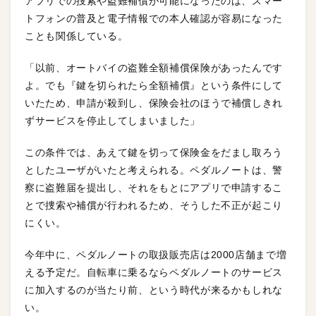
アプリでの捜索や盗難補償が可能になったのは、スマー
トフォンの普及と電子情報での本人確認が容易になった
ことも関係している。
「以前、オートバイの盗難全額補償保険があったんです
よ。でも『鍵を切られたら全額補償』という条件にして
いたため、申請が殺到し、保険会社のほうで補償しきれ
ずサービスを停止してしまいました」
この条件では、あえて鍵を切って保険金をだまし取ろう
としたユーザがいたと考えられる。ペダルノートは、警
察に盗難届を提出し、それをもとにアプリで申請するこ
とで捜索や補償が行われるため、そうした不正が起こり
にくい。
今年中に、ペダルノートの取扱販売店は2000店舗まで増
える予定だ。自転車に乗るならペダルノートのサービス
に加入するのが当たり前、という時代が来るかもしれな
い。