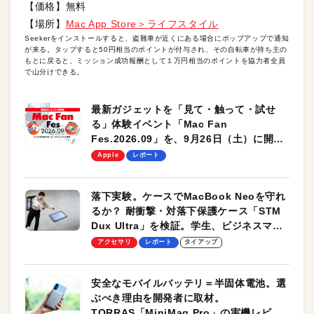
【価格】無料
【場所】
Mac App Store＞ライフスタイル
Seekerをインストールすると、盗難車が近くにある場合にポップアップで通知
が来る。タップすると50円相当のポイントが付与され、その自転車が持ち主の
もとに戻ると、ミッション成功報酬として１万円相当のポイントを協力者全員
で山分けできる。
最新ガジェットを「見て・触って・試せ
る」体験イベント「Mac Fan
Fes.2026.09」を、9月26日（土）に開催
します！
Apple
レポート
落下実験。ケースでMacBook Neoを守れ
るか？ 耐衝撃・対落下保護ケース「STM
Dux Ultra」を検証。学生、ビジネスマン
のモバイルユースに最適！
アクセサリ
レポート
タイアップ
安全なモバイルバッテリ＝半固体電池。選
ぶべき理由を開発者に取材。
TORRAS「MiniMag Pro」の実機レビュ