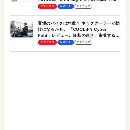
ーも
アクセサリ
レポート
タイアップ
夏場のバイクは地獄？ ネッククーラーが助
けになるかも。 「COOLiFY Cyber
Fold」レビュー。冷却の速さ、密着する冷
却プレート、シンプルな操作性がグッド！
アクセサリ
レポート
タイアップ