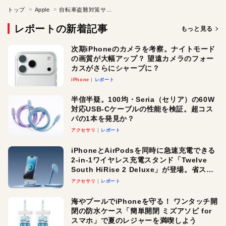
トップ
Apple
自転車盗難対策サービス「PedalNote」
レポートの新着記事
もっと見る
次期iPhoneのカメラを考察。ナイトモード
の画質が大幅アップ？ 望遠カメラのフォー
カスがさらにシャープに？
iPhone
レポート
半信半疑。100均・Seria（セリア）の60W
対応USB-Cケーブルの性能を検証。超コス
パの1本を発見か？
アクセサリ
レポート
iPhoneとAirPodsを同時に急速充電できる
2-in-1ワイヤレス充電スタンド「Twelve
South HiRise 2 Deluxe」が登場。省スペ
ースでおしゃれに充電したい人にオスス
アクセサリ
レポート
メ！
海やプールでiPhoneを守る！ ワンタッチ開
閉の防水ケース「簡単開閉 ミズアソビ for
スマホ」で夏のレジャーを満喫しよう