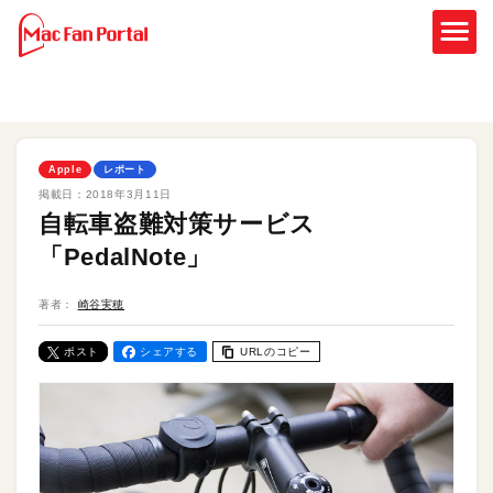
Apple
レポート
掲載日：
2018年3月11日
自転車盗難対策サービス
「PedalNote」
著者：
崎谷実穂
ポスト
シェアする
URLのコピー