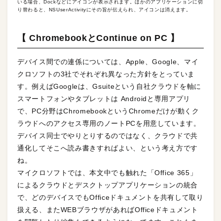
いる場合、Dockなどにアイコンが表示されます。ほかのアプリケーションに切
り替わると、NSUserActivityにその旨が伝えられ、アイコンは消えます。
【 ChromebookとContinue on PC 】
デバイス間での連係については、Apple、Google、マイ
クロソフトの3社でそれぞれ異なった方針をとっていま
す。例えばGoogleは、Gsuiteという自社クラウドを軸に
スマートフォンやタブレットは Androidと専用アプリ
で、PC分野はChromebookというChromeだけが動くク
ラウドへのアクセス専用のノートPCを用意しています。
デバイス同士でやりとりするのではなく、クラウドで共
通化してそこへ読み書きすればよい、という考え方です
ね。
マイクロソフトでは、本文中でも触れた「Office 365」
によるクラウドとデスクトップアプリケーションの統合
で、どのデバイスでもOfficeドキュメントを共有して取り
扱える、またWEBブラウザがあればOfficeドキュメント