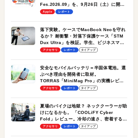
Fes.2026.09」を、9月26日（土）に開催
します！
Apple
レポート
落下実験。ケースでMacBook Neoを守れ
るか？ 耐衝撃・対落下保護ケース「STM
Dux Ultra」を検証。学生、ビジネスマン
のモバイルユースに最適！
アクセサリ
レポート
タイアップ
安全なモバイルバッテリ＝半固体電池。選
ぶべき理由を開発者に取材。
TORRAS「MiniMag Pro」の実機レビュ
ーも
アクセサリ
レポート
タイアップ
夏場のバイクは地獄？ ネッククーラーが助
けになるかも。 「COOLiFY Cyber
Fold」レビュー。冷却の速さ、密着する冷
却プレート、シンプルな操作性がグッド！
アクセサリ
レポート
タイアップ