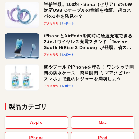
半信半疑。100均・Seria（セリア）の60W
対応USB-Cケーブルの性能を検証。超コス
パの1本を発見か？
アクセサリ
レポート
iPhoneとAirPodsを同時に急速充電できる
2-in-1ワイヤレス充電スタンド「Twelve
South HiRise 2 Deluxe」が登場。省スペ
ースでおしゃれに充電したい人にオスス
アクセサリ
レポート
メ！
海やプールでiPhoneを守る！ ワンタッチ開
閉の防水ケース「簡単開閉 ミズアソビ for
スマホ」で夏のレジャーを満喫しよう
アクセサリ
レポート
製品カテゴリ
Apple
Mac
iPhone
iPad