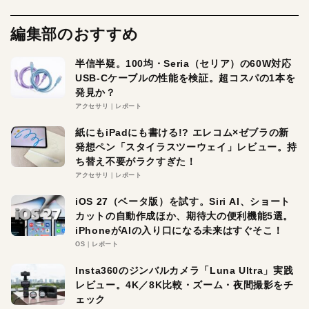
編集部のおすすめ
半信半疑。100均・Seria（セリア）の60W対応
USB-Cケーブルの性能を検証。超コスパの1本を
発見か？
アクセサリ
レポート
紙にもiPadにも書ける!? エレコム×ゼブラの新
発想ペン「スタイラスツーウェイ」レビュー。持
ち替え不要がラクすぎた！
アクセサリ
レポート
iOS 27（ベータ版）を試す。Siri AI、ショート
カットの自動作成ほか、期待大の便利機能5選。
iPhoneがAIの入り口になる未来はすぐそこ！
OS
レポート
Insta360のジンバルカメラ「Luna Ultra」実践
レビュー。4K／8K比較・ズーム・夜間撮影をチ
ェック