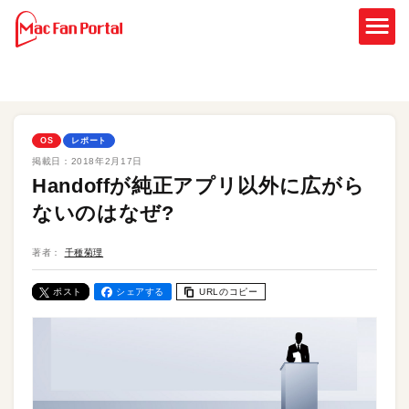
OS
レポート
掲載日：
2018年2月17日
Handoffが純正アプリ以外に広がら
ないのはなぜ?
著者：
千種菊理
ポスト
シェアする
URLのコピー