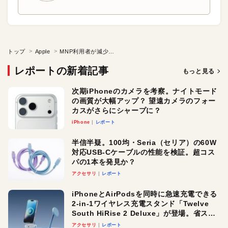
トップ
Apple
MNP利用者が減少の理由は「携帯番号」離れ
レポートの新着記事
もっと見る
次期iPhoneのカメラを考察。ナイトモード
の画質が大幅アップ？ 望遠カメラのフォー
カスがさらにシャープに？
iPhone
レポート
半信半疑。100均・Seria（セリア）の60W
対応USB-Cケーブルの性能を検証。超コス
パの1本を発見か？
アクセサリ
レポート
iPhoneとAirPodsを同時に急速充電できる
2-in-1ワイヤレス充電スタンド「Twelve
South HiRise 2 Deluxe」が登場。省スペ
ースでおしゃれに充電したい人にオスス
アクセサリ
レポート