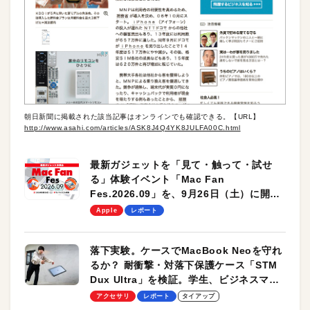
朝日新聞に掲載された該当記事はオンラインでも確認できる。【URL】
http://www.asahi.com/articles/ASK8J4Q4YK8JULFA00C.html
最新ガジェットを「見て・触って・試せ
る」体験イベント「Mac Fan
Fes.2026.09」を、9月26日（土）に開催
します！
Apple
レポート
落下実験。ケースでMacBook Neoを守れ
るか？ 耐衝撃・対落下保護ケース「STM
Dux Ultra」を検証。学生、ビジネスマン
のモバイルユースに最適！
アクセサリ
レポート
タイアップ