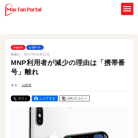
Apple
レポート
掲載日：
2017年10月11日
MNP利用者が減少の理由は「携帯番
号」離れ
著者：
山田昇
ポスト
シェアする
URLのコピー