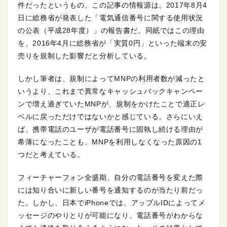
件だったというもの。この記事の情報源は、2017年8月4
日に総務省が発表した「電気通信番号に関する使用状況
の公表（平成28年度）」の報告書だ。同紙ではこの理由
を、2016年4月に総務省が「実質0円」といった端末の安
売りを規制した影響だと分析している。
しかし筆者は、規制によってMNPの利用者数が減ったと
いうより、これまで異常なキャッシュバックキャンペー
ンで増え過ぎていたMNPが、規制をかけたことで適正レ
ベルに戻っただけではないかと感じている。さらにいえ
ば、携帯電話のユーザが電話番号に固執し続ける理由が
希薄になったことも、MNPを利用しなくなった原因の1
つだと考えている。
フィーチャーフォン全盛期、自分の電話番号を変えた際
には知り合いに新しい番号を通知するのが当たり前だっ
た。しかし、日本でiPhoneでは、アップルIDによってメ
ッセージのやりとりが可能になり、電話番号がわからな