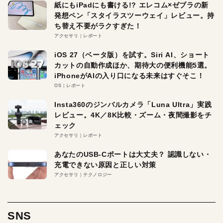
紙にもiPadにも書ける!? エレコム×ゼブラの新
発想ペン「スタイラスツーウェイ」レビュー。持
ち替え不要がラクすぎた！
アクセサリ
レポート
iOS 27（ベータ版）を試す。Siri AI、ショート
カットの自動作成ほか、期待大の便利機能5選。
iPhoneがAIの入り口になる未来はすぐそこ！
OS
レポート
Insta360のジンバルカメラ「Luna Ultra」実践
レビュー。4K／8K比較・ズーム・夜間撮影をチ
ェック
アクセサリ
レポート
あなたのUSB-Cポートは大丈夫？ 認識しない・
充電できない原因と正しい対策
アクセサリ
テクノロジー
SNS