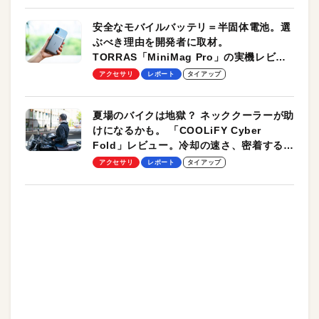
安全なモバイルバッテリ＝半固体電池。選
ぶべき理由を開発者に取材。
TORRAS「MiniMag Pro」の実機レビュ
ーも
アクセサリ
レポート
タイアップ
夏場のバイクは地獄？ ネッククーラーが助
けになるかも。 「COOLiFY Cyber
Fold」レビュー。冷却の速さ、密着する冷
却プレート、シンプルな操作性がグッド！
アクセサリ
レポート
タイアップ