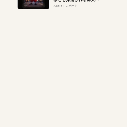
異議申し立て。対象は非
Apple
レポート
営利団体や公益団体も。
Appleロゴを“過剰”に守
る理由とは