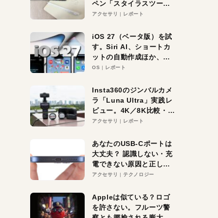
ペン「スタイラスツーウ
ェイ」レビュー。持ち替
アクセサリ
レポート
え不要がラクすぎた！
iOS 27（ベータ版）を試
す。Siri AI、ショートカ
ットの自動作成ほか、期
待大の便利機能5選。
OS
レポート
iPhoneがAIの入り口にな
る未来はすぐそこ！
Insta360のジンバルカメ
ラ「Luna Ultra」実践レ
ビュー。4K／8K比較・ズ
ーム・夜間撮影をチェッ
アクセサリ
レポート
ク
あなたのUSB-Cポートは
大丈夫？ 認識しない・充
電できない原因と正しい
対策
アクセサリ
テクノロジー
Appleは似ている？ロゴ
を許さない。フルーツ警
察とも揶揄される膨大な