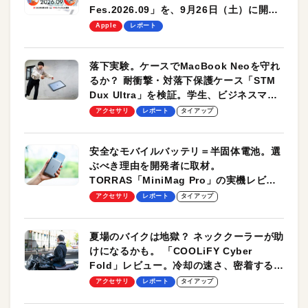
Fes.2026.09」を、9月26日（土）に開催
します！
Apple
レポート
落下実験。ケースでMacBook Neoを守れ
るか？ 耐衝撃・対落下保護ケース「STM
Dux Ultra」を検証。学生、ビジネスマン
のモバイルユースに最適！
アクセサリ
レポート
タイアップ
安全なモバイルバッテリ＝半固体電池。選
ぶべき理由を開発者に取材。
TORRAS「MiniMag Pro」の実機レビュ
ーも
アクセサリ
レポート
タイアップ
夏場のバイクは地獄？ ネッククーラーが助
けになるかも。 「COOLiFY Cyber
Fold」レビュー。冷却の速さ、密着する冷
却プレート、シンプルな操作性がグッド！
アクセサリ
レポート
タイアップ