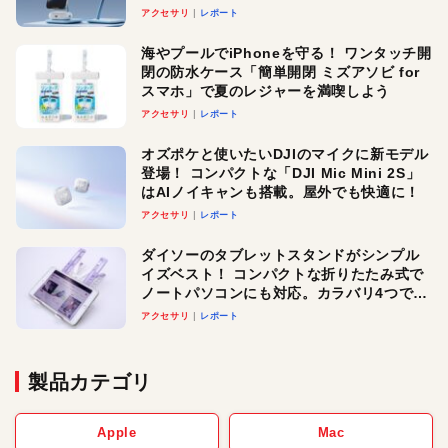
ースでおしゃれに充電したい人にオスス
アクセサリ
レポート
メ！
海やプールでiPhoneを守る！ ワンタッチ開
閉の防水ケース「簡単開閉 ミズアソビ for
スマホ」で夏のレジャーを満喫しよう
アクセサリ
レポート
オズポケと使いたいDJIのマイクに新モデル
登場！ コンパクトな「DJI Mic Mini 2S」
はAIノイキャンも搭載。屋外でも快適に！
アクセサリ
レポート
ダイソーのタブレットスタンドがシンプル
イズベスト！ コンパクトな折りたたみ式で
ノートパソコンにも対応。カラバリ4つで選
べる楽しさも
アクセサリ
レポート
製品カテゴリ
Apple
Mac