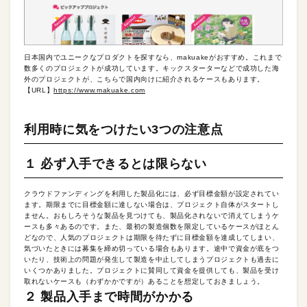
日本国内でユニークなプロダクトを探すなら、makuakeがおすすめ。これまで
数多くのプロジェクトが成功しています。キックスターターなどで成功した海
外のプロジェクトが、こちらで国内向けに紹介されるケースもあります。
【URL】
https://www.makuake.com
利用時に気をつけたい3つの注意点
１ 必ず入手できるとは限らない
クラウドファンディングを利用した製品化には、必ず目標金額が設定されてい
ます。期限までに目標金額に達しない場合は、プロジェクト自体がスタートし
ません。おもしろそうな製品を見つけても、製品化されないで消えてしまうケ
ースも多々あるのです。また、最初の製造個数を限定しているケースがほとん
どなので、人気のプロジェクトは期限を待たずに目標金額を達成してしまい、
気づいたときには募集を締め切っている場合もあります。途中で資金が底をつ
いたり、技術上の問題が発生して製造を中止してしまうプロジェクトも過去に
いくつかありました。プロジェクトに賛同して資金を提供しても、製品を受け
取れないケースも（わずかかですが）あることを想定しておきましょう。
２ 製品入手まで時間がかかる