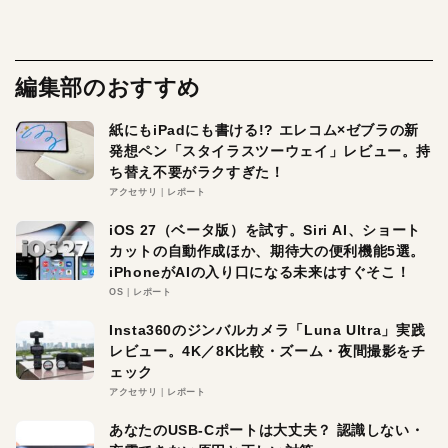
編集部のおすすめ
紙にもiPadにも書ける!? エレコム×ゼブラの新
発想ペン「スタイラスツーウェイ」レビュー。持
ち替え不要がラクすぎた！
アクセサリ
レポート
iOS 27（ベータ版）を試す。Siri AI、ショート
カットの自動作成ほか、期待大の便利機能5選。
iPhoneがAIの入り口になる未来はすぐそこ！
OS
レポート
Insta360のジンバルカメラ「Luna Ultra」実践
レビュー。4K／8K比較・ズーム・夜間撮影をチ
ェック
アクセサリ
レポート
あなたのUSB-Cポートは大丈夫？ 認識しない・