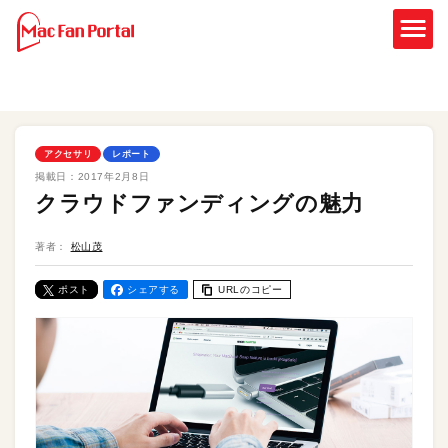
アクセサリ
レポート
掲載日：
2017年2月8日
クラウドファンディングの魅力
著者：
松山茂
ポスト
シェアする
URLのコピー