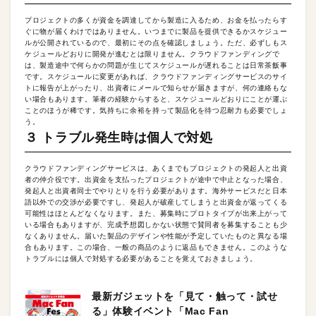
プロジェクトの多くが資金を調達してから製造に入るため、お金を払ったらす
ぐに物が届くわけではありません。いつまでに製品を提供できるかスケジュー
ルが公開されているので、最初にその点を確認しましょう。ただ、必ずしもス
ケジュールどおりに開発が進むとは限りません。クラウドファンディングで
は、製造途中で何らかの問題が生じてスケジュールが遅れることは日常茶飯事
です。スケジュールに変更があれば、クラウドファンディングサービスのサイ
トに報告が上がったり、出資者にメールで知らせが届きますが、何の連絡もな
い場合もあります。筆者の経験からすると、スケジュールどおりにことが運ぶ
ことのほうが稀です。気持ちに余裕を持って製品化を待つ忍耐力も必要でしょ
う。
３ トラブル発生時は個人で対処
クラウドファンディングサービスは、あくまでもプロジェクトの発起人と出資
者の仲介役です。出資金を支払ったプロジェクトが途中で中止となった場合、
発起人と出資者同士でやりとりを行う必要があります。海外サービスだと日本
語以外での交渉が必要ですし、発起人が破産してしまうと出資金が返ってくる
可能性はほとんどなくなります。また、募集時にプロトタイプが出来上がって
いる場合もありますが、完成予想図しかない状態で賛同者を募集することも少
なくありません。届いた製品のデザインや性能が予定していたものと異なる場
合もあります。この場合、一般の商品のように返品もできません。このような
トラブルには個人で対処する必要があることを覚えておきましょう。
最新ガジェットを「見て・触って・試せ
る」体験イベント「Mac Fan