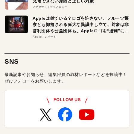
充電できない原因と正しい対策
アクセサリ
テクノロジー
Appleは似ている？ロゴを許さない。フルーツ警
察とも揶揄される膨大な異議申し立て。対象は非
営利団体や公益団体も。Appleロゴを“過剰”に守
る理由とは
Apple
レポート
SNS
最新記事やお知らせ、編集部員の取材レポートなどを投稿中！
ぜひフォローをお願いします。
FOLLOW US