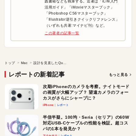
践書籍なども執筆する。近著は「iLife入門
活用ガイド」「iMovieマスターブック」
「Photoshop CS6マスターブック」
「Illustrator逆引きクイックリファレンス」
（いずれも共著:マイナビ刊）など。
この著者の記事一覧
トップ
Mac
設計を見直したQuickTime●macOS Sierra かんたん強化術
レポートの新着記事
もっと見る
次期iPhoneのカメラを考察。ナイトモード
の画質が大幅アップ？ 望遠カメラのフォー
カスがさらにシャープに？
iPhone
レポート
半信半疑。100均・Seria（セリア）の60W
対応USB-Cケーブルの性能を検証。超コス
パの1本を発見か？
アクセサリ
レポート