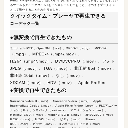
PerianやFlip4macなど、新しいクイックタイムでは利用できないといわれてい
るツールもクイックタイム7をインストールしておくと、そのままプラグイン
として動作することがわかりました。
クイックタイム・プレーヤで再生できる
コーデック一覧
●無変換で再生できたもの
モーションJPEG、OpenDML（.avi）、MPEG-1（.mpg）、MPEG-2
（.mpg）、MPEG-4（.mp4/.mov）、
H.264（.mp4/.mov）、DV/DVCPRO（.mov）、フォト
JPEG（.mov）、TGA（.mov）、非圧縮 8bit（.mov）、
非圧縮 10bit（.mov）、なし（.mov）、
XDCAM（.mov）、HDV（.mov）、Apple ProRes
●変換で再生できたもの
Sorenson Video 3（.mov）、Sorenson Video（.mov）、Apple
Intermediate Codec（.mov）、Apple Pixlet Video（.mov）、FLCアニメー
ション（.flc）、シネパック（.avi/.mov）、アニメーション（.mov）、
MotionJPEG-A（.mov）、MotionJPEG-B（.mov）、JPEG2000（.mov）、
H.261（.mov）、H.263（.mov）、ビデオ（.mov）、Planar
RGB（.mov）、ビデオ（.mov）、コンポーネントビデオ（.mov）、