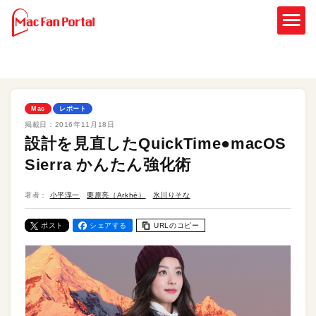
Mac
レポート
掲載日：
2016年11月18日
設計を見直したQuickTime●macOS
Sierra かんたん強化術
著者：
小平淳一
栗原亮（Arkhē）
氷川りそな
ポスト
シェアする
URLのコピー