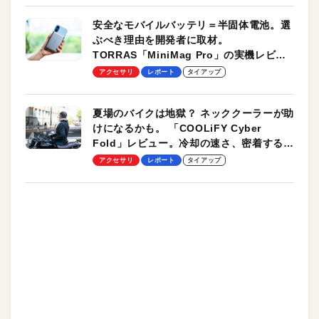
安全なモバイルバッテリ＝半固体電池。選
ぶべき理由を開発者に取材。
TORRAS「MiniMag Pro」の実機レビュ
ーも
アクセサリ
レポート
タイアップ
夏場のバイクは地獄？ ネッククーラーが助
けになるかも。 「COOLiFY Cyber
Fold」レビュー。冷却の速さ、密着する冷
却プレート、シンプルな操作性がグッド！
アクセサリ
レポート
タイアップ