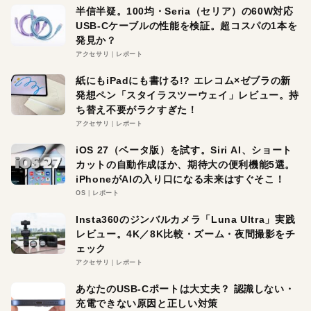
半信半疑。100均・Seria（セリア）の60W対応
USB-Cケーブルの性能を検証。超コスパの1本を
発見か？
アクセサリ
レポート
紙にもiPadにも書ける!? エレコム×ゼブラの新
発想ペン「スタイラスツーウェイ」レビュー。持
ち替え不要がラクすぎた！
アクセサリ
レポート
iOS 27（ベータ版）を試す。Siri AI、ショート
カットの自動作成ほか、期待大の便利機能5選。
iPhoneがAIの入り口になる未来はすぐそこ！
OS
レポート
Insta360のジンバルカメラ「Luna Ultra」実践
レビュー。4K／8K比較・ズーム・夜間撮影をチ
ェック
アクセサリ
レポート
あなたのUSB-Cポートは大丈夫？ 認識しない・
充電できない原因と正しい対策