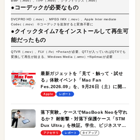
BMP（.mov）、TIFF（.mov）、グラフィックス（.mov）
●コーデックが必要なもの
DVCPRO HD（.mov）、MPEG IMX（.mov）、Apple Inter mediate
Codec（.mov） ※コーデックを追加すると変換不要に
●クイックタイム7をインストールして再生可
能だったもの
QTVR（.mov）、FLV（.flv）+Perianが必要、QT7が入っていればQTXでも
変換して再生が始まる、Windows Media（.wmv）+flip4macが必要
最新ガジェットを「見て・触って・試せ
る」体験イベント「Mac Fan
Fes.2026.09」を、9月26日（土）に開催
します！
Apple
レポート
落下実験。ケースでMacBook Neoを守れ
るか？ 耐衝撃・対落下保護ケース「STM
Dux Ultra」を検証。学生、ビジネスマン
のモバイルユースに最適！
アクセサリ
レポート
タイアップ