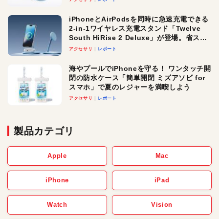
iPhoneとAirPodsを同時に急速充電できる
2-in-1ワイヤレス充電スタンド「Twelve
South HiRise 2 Deluxe」が登場。省スペ
ースでおしゃれに充電したい人にオスス
アクセサリ
レポート
メ！
海やプールでiPhoneを守る！ ワンタッチ開
閉の防水ケース「簡単開閉 ミズアソビ for
スマホ」で夏のレジャーを満喫しよう
アクセサリ
レポート
製品カテゴリ
Apple
Mac
iPhone
iPad
Watch
Vision