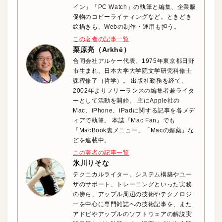
イン」「PC Watch」の執筆と編集、企業販
促物のコピーライティングなど。ときどき
絵描きも。Webの制作・運用も担う。
この著者の記事一覧
栗原亮（Arkhē）
合同会社アルケー代表。1975年東京都日野
市生まれ、日本大学大学院文学研究科修士
課程修了（哲学）。 出版社勤務を経て、
2002年よりフリーランスの編集者兼ライタ
ーとして活動を開始。 主にApple社の
Mac、iPhone、iPadに関する記事を各メデ
ィアで執筆。 本誌『Mac Fan』でも
「MacBook裏メニュー」「Macの媚薬」な
どを連載中。
この著者の記事一覧
氷川りそな
テクニカルライター。システム構築やユー
ザのサポート、トレーニングといった実務
の傍ら、アップル周辺の技術やテクノロジ
ーを中心に専門雑誌への技術記事を、また
アドビやアップルのソフトウェアの解説実