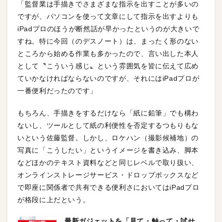
「監督業は手描きでさまざまな指示を出すことが多いの
ですが、パソコンを使って文章にして指示を出すよりも
iPadプロのほうが断然話が早かったというのが大きいで
すね。特に今回（のデスノート）は、まったく形のない
ところから始める作業も多かったので、言い出した本人
として〝こういう感じ〟という雰囲気を皆に伝えて広め
ていかなければならないのですが、それにはiPadプロが
一番便利だったのです」
もちろん、手描きをするだけなら「紙に鉛筆」でも構わ
ないし、ツールとして紙の利便性を否定するつもりもな
いという佐藤監督。しかし、ロケハン（撮影候補地）の
写真に「こうしたい」というイメージを書き込み、脚本
などほかのテキスト資料などと同じレベルで取り扱い、
オンラインストレージサービス・ドロップボックスなど
で即座に関係者で共有できる便利さにおいてはiPadプロ
が格段に上だという。
最新ガジェットを「見て・触って・試せ