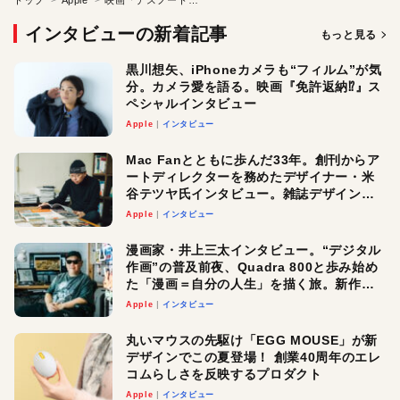
トップ
Apple
映画「デスノート」メイキングインタビュー
インタビューの新着記事
もっと見る
黒川想矢、iPhoneカメラも“フィルム”が気
分。カメラ愛を語る。映画『免許返納⁉︎』ス
ペシャルインタビュー
Apple
インタビュー
Mac Fanとともに歩んだ33年。創刊からア
ートディレクターを務めたデザイナー・米
谷テツヤ氏インタビュー。雑誌デザインの
真髄と今後
Apple
インタビュー
漫画家・井上三太インタビュー。“デジタル
作画”の普及前夜、Quadra 800と歩み始め
た「漫画＝自分の人生」を描く旅。新作
『惨家』に込めた想い
Apple
インタビュー
丸いマウスの先駆け「EGG MOUSE」が新
デザインでこの夏登場！ 創業40周年のエレ
コムらしさを反映するプロダクト
Apple
インタビュー