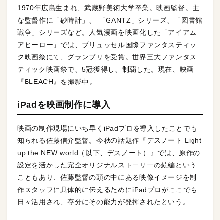
1970年広島生まれ、武蔵野美術大学卒業。映画監督。主
な監督作に「砂時計」、 「GANTZ」シリーズ、「図書館
戦争」シリーズなど。人気漫画を映画化した「アイアム
アヒーロー」では、ブリュッセル国際ファンタスティッ
ク映画祭にて、グランプリを受賞。世界三大ファンタス
ティック映画祭で、5冠獲得し、制覇した。現在、映画
『BLEACH』を撮影中。
iPadを映画制作に導入
映画の制作現場にいち早くiPadプロを導入したことでも
知られる佐藤信介監督。今秋の話題作『デスノート Light
up the NEW world（以下、デスノート）』では、原作の
設定を活かした完全オリジナルストーリーの続編という
こともあり、佐藤監督の頭の中にある映像イメージを制
作スタッフに具体的に伝えるためにiPadプロがここでも
日々活用され、存分にその能力が発揮されたという。