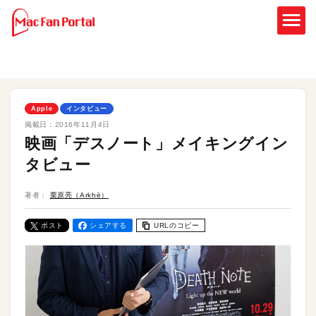
Apple
インタビュー
掲載日：
2016年11月4日
映画「デスノート」メイキングイン
タビュー
著者：
栗原亮（Arkhē）
ポスト
シェアする
URLのコピー