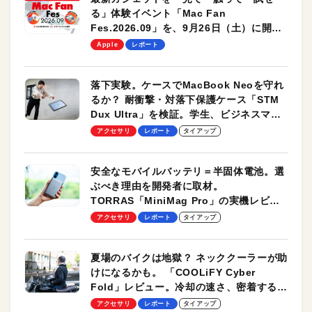
る」体験イベント「Mac Fan
Fes.2026.09」を、9月26日（土）に開催
します！
Apple
レポート
落下実験。ケースでMacBook Neoを守れ
るか？ 耐衝撃・対落下保護ケース「STM
Dux Ultra」を検証。学生、ビジネスマン
のモバイルユースに最適！
アクセサリ
レポート
タイアップ
安全なモバイルバッテリ＝半固体電池。選
ぶべき理由を開発者に取材。
TORRAS「MiniMag Pro」の実機レビュ
ーも
アクセサリ
レポート
タイアップ
夏場のバイクは地獄？ ネッククーラーが助
けになるかも。 「COOLiFY Cyber
Fold」レビュー。冷却の速さ、密着する冷
却プレート、シンプルな操作性がグッド！
アクセサリ
レポート
タイアップ