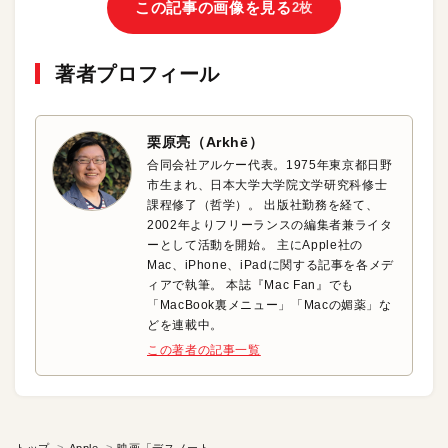
この記事の画像を見る
2枚
著者プロフィール
栗原亮（Arkhē）
合同会社アルケー代表。1975年東京都日野
市生まれ、日本大学大学院文学研究科修士
課程修了（哲学）。 出版社勤務を経て、
2002年よりフリーランスの編集者兼ライタ
ーとして活動を開始。 主にApple社の
Mac、iPhone、iPadに関する記事を各メデ
ィアで執筆。 本誌『Mac Fan』でも
「MacBook裏メニュー」「Macの媚薬」な
どを連載中。
この著者の記事一覧