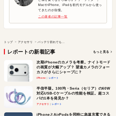
MacやiPhone、iPadを初代モデルから使っ
てきたのが自慢。
この著者の記事一覧
トップ
アクセサリ
バッテリ切れでも慌てずに！ 最適な出力で短時間充電できます
レポートの新着記事
もっと見る
次期iPhoneのカメラを考察。ナイトモード
の画質が大幅アップ？ 望遠カメラのフォー
カスがさらにシャープに？
iPhone
レポート
半信半疑。100均・Seria（セリア）の60W
対応USB-Cケーブルの性能を検証。超コス
パの1本を発見か？
アクセサリ
レポート
iPhoneとAirPodsを同時に急速充電できる