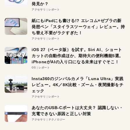
発見か？
アクセサリ
レポート
紙にもiPadにも書ける!? エレコム×ゼブラの新
発想ペン「スタイラスツーウェイ」レビュー。持
ち替え不要がラクすぎた！
アクセサリ
レポート
iOS 27（ベータ版）を試す。Siri AI、ショート
カットの自動作成ほか、期待大の便利機能5選。
iPhoneがAIの入り口になる未来はすぐそこ！
OS
レポート
Insta360のジンバルカメラ「Luna Ultra」実践
レビュー。4K／8K比較・ズーム・夜間撮影をチ
ェック
アクセサリ
レポート
あなたのUSB-Cポートは大丈夫？ 認識しない・
充電できない原因と正しい対策
アクセサリ
テクノロジー