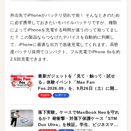
外出先でiPhoneがバッテリ切れ寸前！ そんなときのため
に必ず携帯しておきたいモバイルバッテリですが、種類
によってiPhoneを充電する時間が違うのって知ってまし
た？ この製品ならつなげたデバイスを自動的に判断し
て、iPhoneに最適な出力で急速充電してくれます。高密
度バッテリ採用でコンパクト。フル充電でiPhone 6sを約
2.5回充電できます。
最新ガジェットを「見て・触って・試せ
る」体験イベント「Mac Fan
Fes.2026.09」を、9月26日（土）に開催
します！
Apple
レポート
落下実験。ケースでMacBook Neoを守れ
るか？ 耐衝撃・対落下保護ケース「STM
Dux Ultra」を検証。学生、ビジネスマン
のモバイルユースに最適！