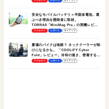
アクセサリ
レポート
タイアップ
安全なモバイルバッテリ＝半固体電池。選
ぶべき理由を開発者に取材。
TORRAS「MiniMag Pro」の実機レビュ
ーも
アクセサリ
レポート
タイアップ
夏場のバイクは地獄？ ネッククーラーが助
けになるかも。 「COOLiFY Cyber
Fold」レビュー。冷却の速さ、密着する冷
却プレート、シンプルな操作性がグッド！
アクセサリ
レポート
タイアップ