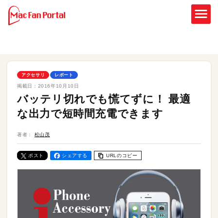
アクセサリ
レポート
掲載日：
2016年10月10日
バッテリ切れでも慌てずに！ 最適
な出力で短時間充電できます
著者：
松山茂
ポスト
シェアする
URLのコピー