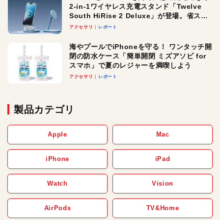
2-in-1ワイヤレス充電スタンド「Twelve
South HiRise 2 Deluxe」が登場。省スペ
ースでおしゃれに充電したい人にオスス
アクセサリ
レポート
メ！
海やプールでiPhoneを守る！ ワンタッチ開
閉の防水ケース「簡単開閉 ミズアソビ for
スマホ」で夏のレジャーを満喫しよう
アクセサリ
レポート
製品カテゴリ
Apple
Mac
iPhone
iPad
Watch
Vision
AirPods
TV&Home