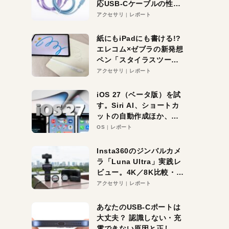
応USB-Cケーブルの性能
を検証。超コスパの1本を
アクセサリ
レポート
発見か？
紙にもiPadにも書ける!?
エレコム×ゼブラの新発想
ペン「スタイラスツーウ
ェイ」レビュー。持ち替
アクセサリ
レポート
え不要がラクすぎた！
iOS 27（ベータ版）を試
す。Siri AI、ショートカ
ットの自動作成ほか、期
待大の便利機能5選。
OS
レポート
iPhoneがAIの入り口にな
る未来はすぐそこ！
Insta360のジンバルカメ
ラ「Luna Ultra」実践レ
ビュー。4K／8K比較・ズ
ーム・夜間撮影をチェッ
アクセサリ
レポート
ク
あなたのUSB-Cポートは
大丈夫？ 認識しない・充
電できない原因と正しい