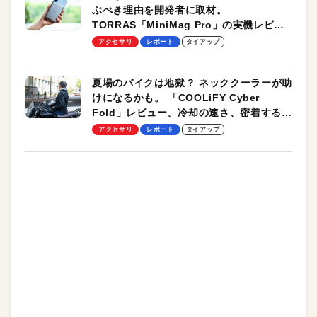
ぶべき理由を開発者に取材。
TORRAS「MiniMag Pro」の実機レビュ
ーも
アクセサリ
レポート
タイアップ
夏場のバイクは地獄？ ネッククーラーが助
けになるかも。 「COOLiFY Cyber
Fold」レビュー。冷却の速さ、密着する冷
却プレート、シンプルな操作性がグッド！
アクセサリ
レポート
タイアップ