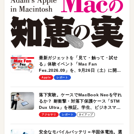
最新ガジェットを「見て・触って・試せ
る」体験イベント「Mac Fan
Fes.2026.09」を、9月26日（土）に開催
します！
Apple
レポート
落下実験。ケースでMacBook Neoを守れ
るか？ 耐衝撃・対落下保護ケース「STM
Dux Ultra」を検証。学生、ビジネスマン
のモバイルユースに最適！
アクセサリ
レポート
タイアップ
安全なモバイルバッテリ＝半固体電池。選