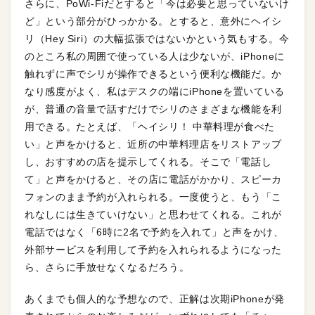
さらに、PoWi-Fiだとすると「今は必要と思っていないけ
ど」という部分がひっかかる。とすると、意外にヘイシ
リ（Hey Siri）の大幅拡張ではないかという気もする。今
のところ私の周囲で使っている人は少ないが、iPhoneに
触れずに声でシリが操作できるという便利な機能だ。か
なり感度がよく、私はデスクの端にiPhoneを置いている
が、普通の音量で話すだけでシリのさまざまな機能を利
用できる。たとえば、「ヘイシリ！ 中華料理が食べた
い」と声をかけると、近所の中華料理店をリストアップ
し、おすすめの店を提示してくれる。そこで「電話し
て」と声をかけると、その店に電話がかかり、スピーカ
フォンのまま予約が入れられる。一度使うと、もう「こ
れなしには生きていけない」と思わせてくれる。これが
電話ではなく「6時に2名で予約を入れて」と声をかけ、
外部サービスを利用して予約を入れられるようになった
ら、さらに手放せなくなるだろう。
あくまでも個人的な予想なので、正解は次期iPhoneが発