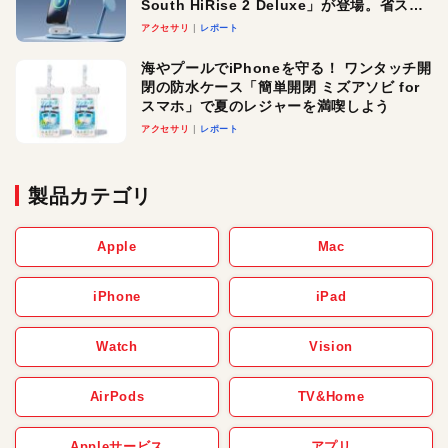
South HiRise 2 Deluxe」が登場。省スペ
ースでおしゃれに充電したい人にオスス
アクセサリ
レポート
メ！
海やプールでiPhoneを守る！ ワンタッチ開
閉の防水ケース「簡単開閉 ミズアソビ for
スマホ」で夏のレジャーを満喫しよう
アクセサリ
レポート
製品カテゴリ
Apple
Mac
iPhone
iPad
Watch
Vision
AirPods
TV&Home
Appleサービス
アプリ