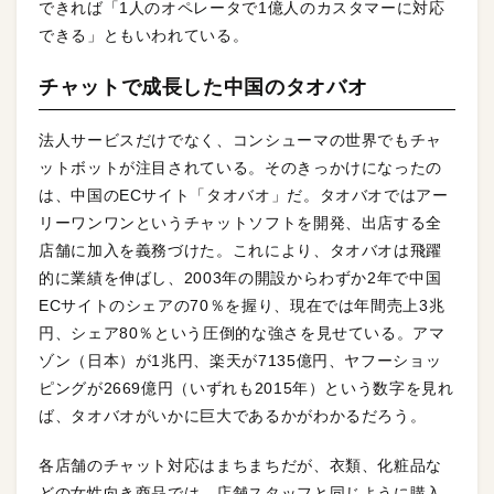
できれば「1人のオペレータで1億人のカスタマーに対応
できる」ともいわれている。
チャットで成長した中国のタオバオ
法人サービスだけでなく、コンシューマの世界でもチャ
ットボットが注目されている。そのきっかけになったの
は、中国のECサイト「タオバオ」だ。タオバオではアー
リーワンワンというチャットソフトを開発、出店する全
店舗に加入を義務づけた。これにより、タオバオは飛躍
的に業績を伸ばし、2003年の開設からわずか2年で中国
ECサイトのシェアの70％を握り、現在では年間売上3兆
円、シェア80％という圧倒的な強さを見せている。アマ
ゾン（日本）が1兆円、楽天が7135億円、ヤフーショッ
ピングが2669億円（いずれも2015年）という数字を見れ
ば、タオバオがいかに巨大であるかがわかるだろう。
各店舗のチャット対応はまちまちだが、衣類、化粧品な
どの女性向き商品では、店舗スタッフと同じように購入