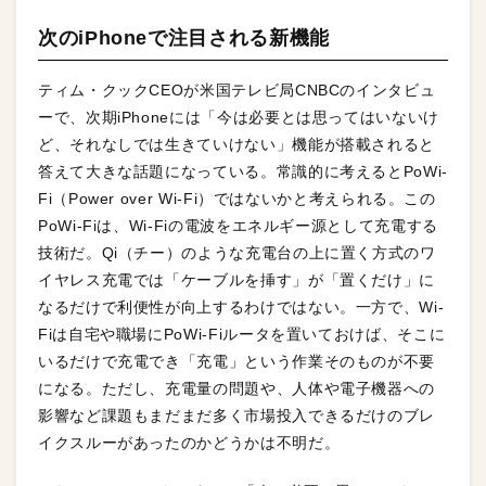
次のiPhoneで注目される新機能
ティム・クックCEOが米国テレビ局CNBCのインタビュ
ーで、次期iPhoneには「今は必要とは思ってはいないけ
ど、それなしでは生きていけない」機能が搭載されると
答えて大きな話題になっている。常識的に考えるとPoWi-
Fi（Power over Wi-Fi）ではないかと考えられる。この
PoWi-Fiは、Wi-Fiの電波をエネルギー源として充電する
技術だ。Qi（チー）のような充電台の上に置く方式のワ
イヤレス充電では「ケーブルを挿す」が「置くだけ」に
なるだけで利便性が向上するわけではない。一方で、Wi-
Fiは自宅や職場にPoWi-Fiルータを置いておけば、そこに
いるだけで充電でき「充電」という作業そのものが不要
になる。ただし、充電量の問題や、人体や電子機器への
影響など課題もまだまだ多く市場投入できるだけのブレ
イクスルーがあったのかどうかは不明だ。