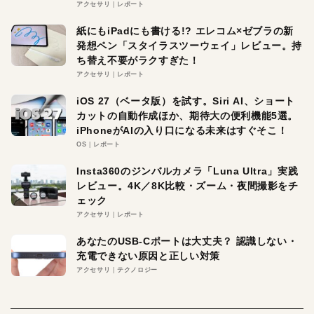
アクセサリ
レポート
紙にもiPadにも書ける!? エレコム×ゼブラの新
発想ペン「スタイラスツーウェイ」レビュー。持
ち替え不要がラクすぎた！
アクセサリ
レポート
iOS 27（ベータ版）を試す。Siri AI、ショート
カットの自動作成ほか、期待大の便利機能5選。
iPhoneがAIの入り口になる未来はすぐそこ！
OS
レポート
Insta360のジンバルカメラ「Luna Ultra」実践
レビュー。4K／8K比較・ズーム・夜間撮影をチ
ェック
アクセサリ
レポート
あなたのUSB-Cポートは大丈夫？ 認識しない・
充電できない原因と正しい対策
アクセサリ
テクノロジー