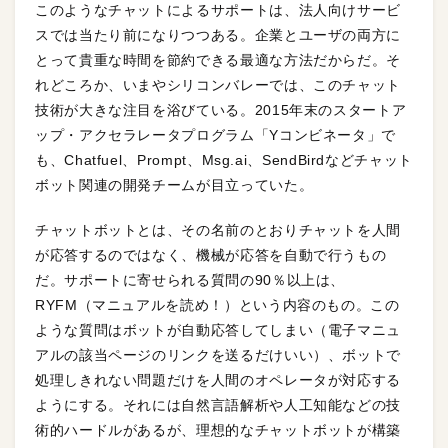
このようなチャットによるサポートは、法人向けサービ
スでは当たり前になりつつある。企業とユーザの両方に
とって貴重な時間を節約できる最適な方法だからだ。そ
れどころか、いまやシリコンバレーでは、このチャット
技術が大きな注目を浴びている。2015年末のスタートア
ップ・アクセラレータプログラム「Yコンビネータ」で
も、Chatfuel、Prompt、Msg.ai、SendBirdなどチャット
ボット関連の開発チームが目立っていた。
チャットボットとは、その名前のとおりチャットを人間
が応答するのではなく、機械が応答を自動で行うもの
だ。サポートに寄せられる質問の90％以上は、
RYFM（マニュアルを読め！）という内容のもの。この
ような質問はボットが自動応答してしまい（電子マニュ
アルの該当ページのリンクを送るだけいい）、ボットで
処理しきれない問題だけを人間のオペレータが対応する
ようにする。それには自然言語解析や人工知能などの技
術的ハードルがあるが、理想的なチャットボットが構築