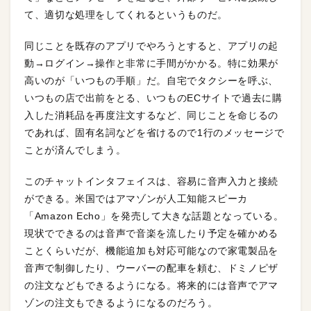
て、適切な処理をしてくれるというものだ。
同じことを既存のアプリでやろうとすると、アプリの起
動→ログイン→操作と非常に手間がかかる。特に効果が
高いのが「いつもの手順」だ。自宅でタクシーを呼ぶ、
いつもの店で出前をとる、いつものECサイトで過去に購
入した消耗品を再度注文するなど、同じことを命じるの
であれば、固有名詞などを省けるので1行のメッセージで
ことが済んでしまう。
このチャットインタフェイスは、容易に音声入力と接続
ができる。米国ではアマゾンが人工知能スピーカ
「Amazon Echo」を発売して大きな話題となっている。
現状でできるのは音声で音楽を流したり予定を確かめる
ことくらいだが、機能追加も対応可能なので家電製品を
音声で制御したり、ウーバーの配車を頼む、ドミノピザ
の注文などもできるようになる。将来的には音声でアマ
ゾンの注文もできるようになるのだろう。