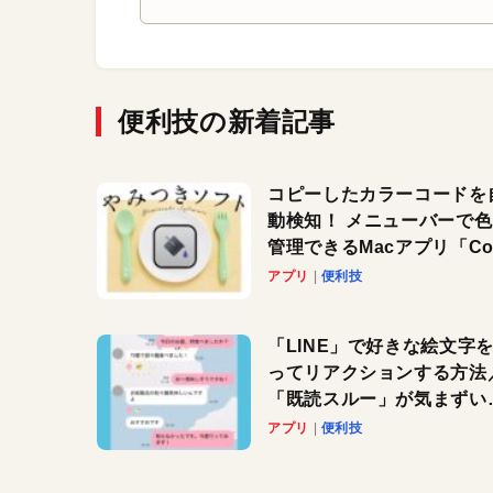
便利技の新着記事
コピーしたカラーコードを
動検知！ メニューバーで
管理できるMacアプリ「Col
Copy Bucket」
アプリ
便利技
「LINE」で好きな絵文字
ってリアクションする方法
「既読スルー」が気まずい
きに便利です！
アプリ
便利技