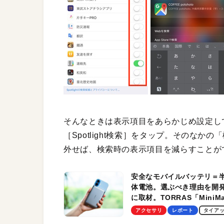
そんなときは表示項目をあらかじめ設定し
［Spotlight検索］をタップ。そのな
外せば、検索時の表示項目を減らすことが
安全なモバイルバッテリ＝
体電池。選ぶべき理由を開
に取材。TORRAS「MiniM
Pro」の実機レビューも
アクセサリ
レポート
タイア