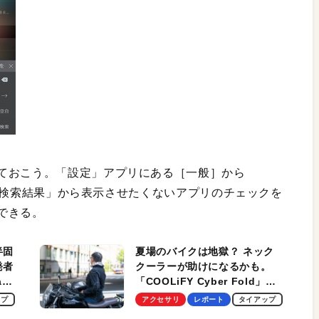
ておこう。「設定」アプリにある［一般］から
かの「検索結果」から表示させたくないアプリのチェックを
できる。
半固
夏場のバイクは地獄？ ネック
発者
クーラーが助けになるかも。
ag
「COOLiFY Cyber Fold」レ
ビュー。冷却の速さ、密着する
ップ
アクセサリ
レポート
タイアップ
冷却プレート、シンプルな操作