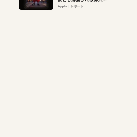
異議申し立て。対象は非
Apple
レポート
営利団体や公益団体も。
Appleロゴを“過剰”に守
る理由とは