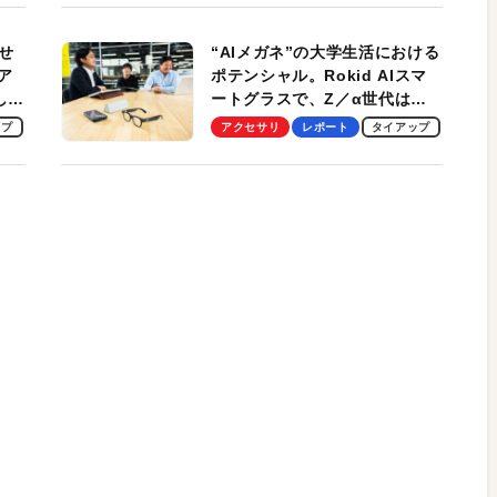
性がグッド！
せ
“AIメガネ”の大学生活における
ア
ポテンシャル。Rokid AIスマ
試して
ートグラスで、Z／α世代は何
のス
を見る？ 現役学生起業家、そ
ップ
アクセサリ
レポート
タイアップ
して教授による体験会レポート
【PR】