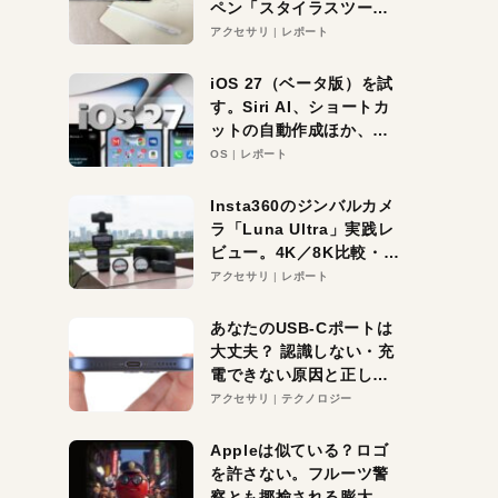
ペン「スタイラスツーウ
ェイ」レビュー。持ち替
アクセサリ
レポート
え不要がラクすぎた！
iOS 27（ベータ版）を試
す。Siri AI、ショートカ
ットの自動作成ほか、期
待大の便利機能5選。
OS
レポート
iPhoneがAIの入り口にな
る未来はすぐそこ！
Insta360のジンバルカメ
ラ「Luna Ultra」実践レ
ビュー。4K／8K比較・ズ
ーム・夜間撮影をチェッ
アクセサリ
レポート
ク
あなたのUSB-Cポートは
大丈夫？ 認識しない・充
電できない原因と正しい
対策
アクセサリ
テクノロジー
Appleは似ている？ロゴ
を許さない。フルーツ警
察とも揶揄される膨大な