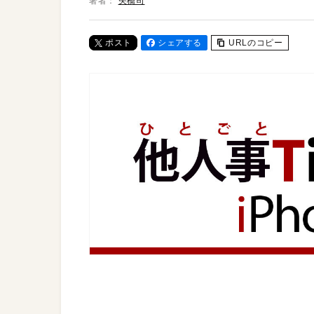
著者：
矢橋司
ポスト
シェアする
URLのコピー