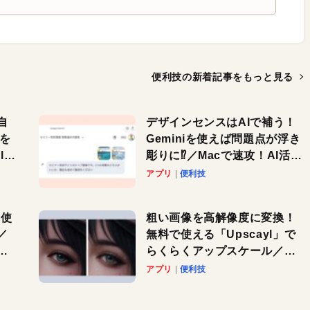
便利技の新着記事を
もっと見る
自
デザインセンスはAIで補う！
色を
Geminiを使えば問題点が浮き
or
彫りに⁉︎／Macで速攻！AI活用
テク
アプリ
便利技
を使
粗い画像を高解像度に変換！
／
無料で使える「Upscayl」で
と
らくらくアップスケール／
Macで速攻！AI活用テク
アプリ
便利技