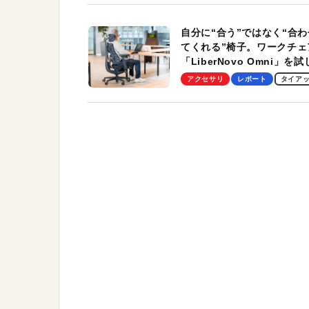
自分に“合う”ではなく“合わ
てくれる”椅子。ワークチェ
「LiberNovo Omni」を
わかったその魅力。まさか
アクセサリ
レポート
タイア
トレッチ機能も搭載