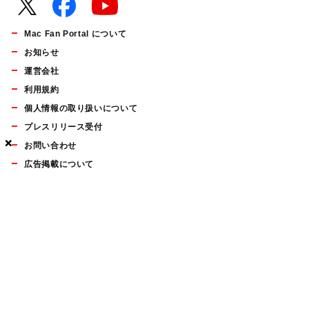
Mac Fan Portal について
お知らせ
運営会社
利用規約
個人情報の取り扱いについて
プレスリリース受付
×
×
×
お問い合わせ
広告掲載について
マイナビBOOKS
Mac Fan Portalの人気記事ランキングやおすすめ記事、編集部
員によるコラムなどをまとめたメールマガジンを毎週金曜日に
配信します。お気軽にご登録ください。
Mac Fan メールマガジン