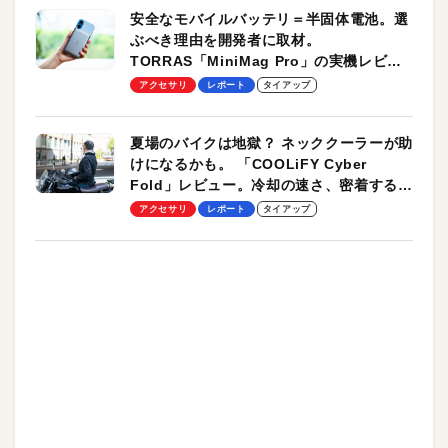
安全なモバイルバッテリ＝半固体電池。選
ぶべき理由を開発者に取材。
TORRAS「MiniMag Pro」の実機レビュ
ーも
アクセサリ
レポート
タイアップ
夏場のバイクは地獄？ ネッククーラーが助
けになるかも。 「COOLiFY Cyber
Fold」レビュー。冷却の速さ、密着する冷
却プレート、シンプルな操作性がグッド！
アクセサリ
レポート
タイアップ