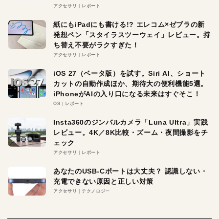
アクセサリ
レポート
紙にもiPadにも書ける!? エレコム×ゼブラの新
発想ペン「スタイラスツーウェイ」レビュー。持
ち替え不要がラクすぎた！
アクセサリ
レポート
iOS 27（ベータ版）を試す。Siri AI、ショート
カットの自動作成ほか、期待大の便利機能5選。
iPhoneがAIの入り口になる未来はすぐそこ！
OS
レポート
Insta360のジンバルカメラ「Luna Ultra」実践
レビュー。4K／8K比較・ズーム・夜間撮影をチ
ェック
アクセサリ
レポート
あなたのUSB-Cポートは大丈夫？ 認識しない・
充電できない原因と正しい対策
アクセサリ
テクノロジー