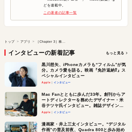
どを連載中。
この著者の記事一覧
トップ
アプリ
［Chapter 3］株式会社クラウドワークス 安田篤史さん●デキるビジネスパーソンのとっておきソフト?
インタビューの新着記事
もっと見る
黒川想矢、iPhoneカメラも“フィルム”が気
分。カメラ愛を語る。映画『免許返納⁉︎』ス
ペシャルインタビュー
Apple
インタビュー
Mac Fanとともに歩んだ33年。創刊からア
ートディレクターを務めたデザイナー・米
谷テツヤ氏インタビュー。雑誌デザインの
真髄と今後
Apple
インタビュー
漫画家・井上三太インタビュー。“デジタル
作画”の普及前夜、Quadra 800と歩み始め