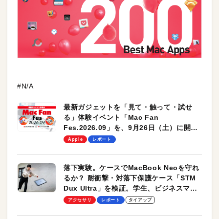
#N/A
最新ガジェットを「見て・触って・試せ
る」体験イベント「Mac Fan
Fes.2026.09」を、9月26日（土）に開催
します！
Apple
レポート
落下実験。ケースでMacBook Neoを守れ
るか？ 耐衝撃・対落下保護ケース「STM
Dux Ultra」を検証。学生、ビジネスマン
のモバイルユースに最適！
アクセサリ
レポート
タイアップ