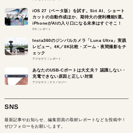
iOS 27（ベータ版）を試す。Siri AI、ショート
カットの自動作成ほか、期待大の便利機能5選。
iPhoneがAIの入り口になる未来はすぐそこ！
OS
レポート
Insta360のジンバルカメラ「Luna Ultra」実践
レビュー。4K／8K比較・ズーム・夜間撮影をチ
ェック
アクセサリ
レポート
あなたのUSB-Cポートは大丈夫？ 認識しない・
充電できない原因と正しい対策
アクセサリ
テクノロジー
SNS
最新記事やお知らせ、編集部員の取材レポートなどを投稿中！
ぜひフォローをお願いします。