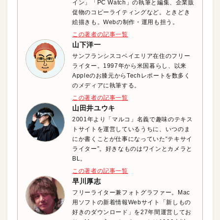
イン」「PC Watch」の執筆と編集、企業販
促物のコピーライティングなど。ときどき
絵描きも。Webの制作・運用も担う。
この著者の記事一覧
山下洋一
サンフランシスコベイエリア在住のフリー
ライター。1997年から米国暮らし、以来
Appleのお膝元からTechレポートを数多く
のメディアに執筆する。
この著者の記事一覧
山田井ユウキ
2001年より「マルコ」名義で趣味のテキス
トサイトを運営しているうちに、いつのま
にか書くことが仕事になっていた“テキサイ
ライター”。好きなものはワインとカメラと
BL。
この著者の記事一覧
早川厚志
フリーライター兼フォトグラファー。Mac
用ソフトの新着情報Webサイト「新しもの
好きのダウンロード」を27年間運営してお