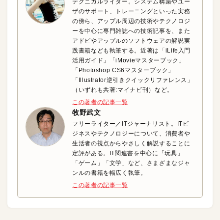
テクニカルライター。システム構築やユー
ザのサポート、トレーニングといった実務
の傍ら、アップル周辺の技術やテクノロジ
ーを中心に専門雑誌への技術記事を、また
アドビやアップルのソフトウェアの解説実
践書籍なども執筆する。近著は「iLife入門
活用ガイド」「iMovieマスターブック」
「Photoshop CS6マスターブック」
「Illustrator逆引きクイックリファレンス」
（いずれも共著:マイナビ刊）など。
この著者の記事一覧
牧野武文
フリーライター／ITジャーナリスト。ITビ
ジネスやテクノロジーについて、消費者や
生活者の視点からやさしく解説することに
定評がある。IT関連書を中心に「玩具」
「ゲーム」「文学」など、さまざまなジャ
ンルの書籍を幅広く執筆。
この著者の記事一覧