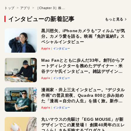
トップ
アプリ
［Chapter 3］株式会社ミクシィ 清水 勲さん●デキるビジネスパーソンのとっておきソフト?
インタビューの新着記事
もっと見る
黒川想矢、iPhoneカメラも“フィルム”が気
分。カメラ愛を語る。映画『免許返納⁉︎』ス
ペシャルインタビュー
Apple
インタビュー
Mac Fanとともに歩んだ33年。創刊からア
ートディレクターを務めたデザイナー・米
谷テツヤ氏インタビュー。雑誌デザインの
真髄と今後
Apple
インタビュー
漫画家・井上三太インタビュー。“デジタル
作画”の普及前夜、Quadra 800と歩み始め
た「漫画＝自分の人生」を描く旅。新作
『惨家』に込めた想い
Apple
インタビュー
丸いマウスの先駆け「EGG MOUSE」が新
デザインでこの夏登場！ 創業40周年のエレ
コムらしさを反映するプロダクト