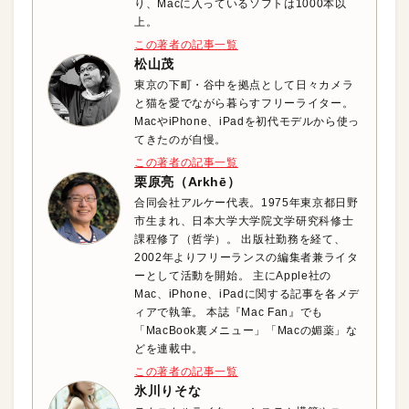
り、Macに入っているソフトは1000本以
上。
この著者の記事一覧
松山茂
東京の下町・谷中を拠点として日々カメラ
と猫を愛でながら暮らすフリーライター。
MacやiPhone、iPadを初代モデルから使っ
てきたのが自慢。
この著者の記事一覧
栗原亮（Arkhē）
合同会社アルケー代表。1975年東京都日野
市生まれ、日本大学大学院文学研究科修士
課程修了（哲学）。 出版社勤務を経て、
2002年よりフリーランスの編集者兼ライタ
ーとして活動を開始。 主にApple社の
Mac、iPhone、iPadに関する記事を各メデ
ィアで執筆。 本誌『Mac Fan』でも
「MacBook裏メニュー」「Macの媚薬」な
どを連載中。
この著者の記事一覧
氷川りそな