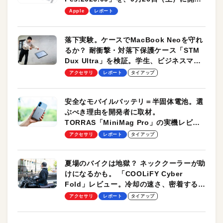
します！
Apple
レポート
落下実験。ケースでMacBook Neoを守れ
るか？ 耐衝撃・対落下保護ケース「STM
Dux Ultra」を検証。学生、ビジネスマン
のモバイルユースに最適！
アクセサリ
レポート
タイアップ
安全なモバイルバッテリ＝半固体電池。選
ぶべき理由を開発者に取材。
TORRAS「MiniMag Pro」の実機レビュ
ーも
アクセサリ
レポート
タイアップ
夏場のバイクは地獄？ ネッククーラーが助
けになるかも。 「COOLiFY Cyber
Fold」レビュー。冷却の速さ、密着する冷
却プレート、シンプルな操作性がグッド！
アクセサリ
レポート
タイアップ