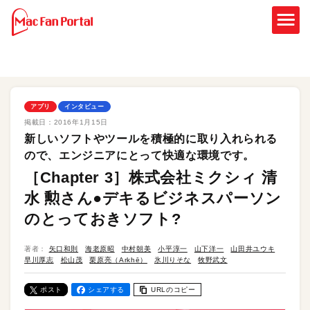
アプリ
インタビュー
掲載日：
2016年1月15日
新しいソフトやツールを積極的に取り入れられる
ので、エンジニアにとって快適な環境です。
［Chapter 3］株式会社ミクシィ 清
水 勲さん●デキるビジネスパーソン
のとっておきソフト?
著者：
矢口和則
海老原昭
中村朝美
小平淳一
山下洋一
山田井ユウキ
早川厚志
松山茂
栗原亮（Arkhē）
氷川りそな
牧野武文
ポスト
シェアする
URLのコピー