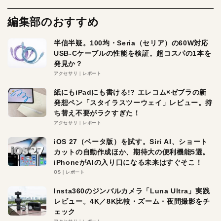
編集部のおすすめ
半信半疑。100均・Seria（セリア）の60W対応
USB-Cケーブルの性能を検証。超コスパの1本を
発見か？
アクセサリ
レポート
紙にもiPadにも書ける!? エレコム×ゼブラの新
発想ペン「スタイラスツーウェイ」レビュー。持
ち替え不要がラクすぎた！
アクセサリ
レポート
iOS 27（ベータ版）を試す。Siri AI、ショート
カットの自動作成ほか、期待大の便利機能5選。
iPhoneがAIの入り口になる未来はすぐそこ！
OS
レポート
Insta360のジンバルカメラ「Luna Ultra」実践
レビュー。4K／8K比較・ズーム・夜間撮影をチ
ェック