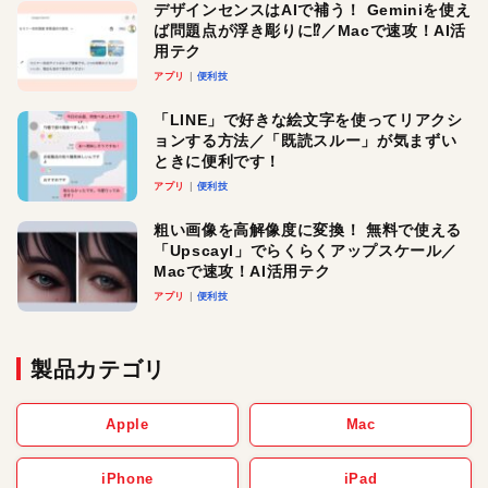
デザインセンスはAIで補う！ Geminiを使え
ば問題点が浮き彫りに⁉︎／Macで速攻！AI活
用テク
アプリ
便利技
「LINE」で好きな絵文字を使ってリアクシ
ョンする方法／「既読スルー」が気まずい
ときに便利です！
アプリ
便利技
粗い画像を高解像度に変換！ 無料で使える
「Upscayl」でらくらくアップスケール／
Macで速攻！AI活用テク
アプリ
便利技
製品カテゴリ
Apple
Mac
iPhone
iPad