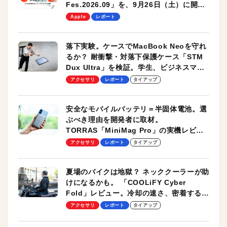
Fes.2026.09」を、9月26日（土）に開催
します！
Apple
レポート
落下実験。ケースでMacBook Neoを守れ
るか？ 耐衝撃・対落下保護ケース「STM
Dux Ultra」を検証。学生、ビジネスマン
のモバイルユースに最適！
アクセサリ
レポート
タイアップ
安全なモバイルバッテリ＝半固体電池。選
ぶべき理由を開発者に取材。
TORRAS「MiniMag Pro」の実機レビュ
ーも
アクセサリ
レポート
タイアップ
夏場のバイクは地獄？ ネッククーラーが助
けになるかも。 「COOLiFY Cyber
Fold」レビュー。冷却の速さ、密着する冷
却プレート、シンプルな操作性がグッド！
アクセサリ
レポート
タイアップ