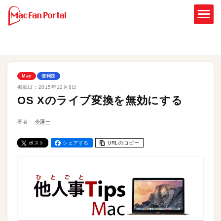
Mac
便利技
掲載日：
2015年12月8日
OS Xのライブ変換を無効にする
著者：
今淳一
ポスト
シェアする
URLのコピー