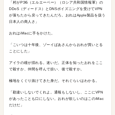
「村がРЭБ（エルエーベー）（ロシア共和国情報軍）の
DDoS（ディードス）とDNSポイズニングを受けてVPN
が落ちたから戻ってきたんだろ。おれはApple製品を扱う
日本人の商人さ」
おれはiMacに手をかけた。
「こいつは十年後、ゾーイばあさんからおれが買いとる
ことにした」
アイラの瞳が揺れる。迷いだ。正体を知ったおれをここ
で殺すか、仲間を呼んで掠い、後で殺すか。
極地をくぐり抜けてきた身だ。それぐらいはわかる。
「勘違いしないでくれよ。通報もしないし、ここにVPN
があったことも口にしない。おれが欲しいのはこのiMac
だけだ」