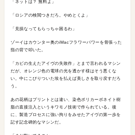
「ネットは？ 無料よ」
「ロシアの検閲つきだろ。やめとくよ」
「見損なってもらっちゃ困るわ」
ゾーイはカウンター奥のiMacフラワーパワーを骨張った
指の背で叩いた。
「カビの生えたアイヴの失敗作」とまで言われるマシン
だが、オレンジ色の電球の光を透かす様はそう悪くな
い。中にこびりついた埃を払えば美しさを取り戻すだろ
う。
あの花柄はプリントとは違い、染色ポリカーボネイト樹
脂の直接注入というキワモノ技術で作られている。後
に、製造プロセスに強い拘りをみせたアイヴの第一歩を
記す記念碑的なマシンだ。