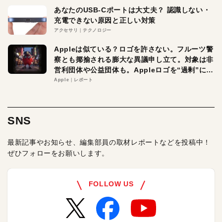
あなたのUSB-Cポートは大丈夫？ 認識しない・
充電できない原因と正しい対策
アクセサリ
テクノロジー
Appleは似ている？ロゴを許さない。フルーツ警
察とも揶揄される膨大な異議申し立て。対象は非
営利団体や公益団体も。Appleロゴを“過剰”に守
る理由とは
Apple
レポート
SNS
最新記事やお知らせ、編集部員の取材レポートなどを投稿中！
ぜひフォローをお願いします。
FOLLOW US