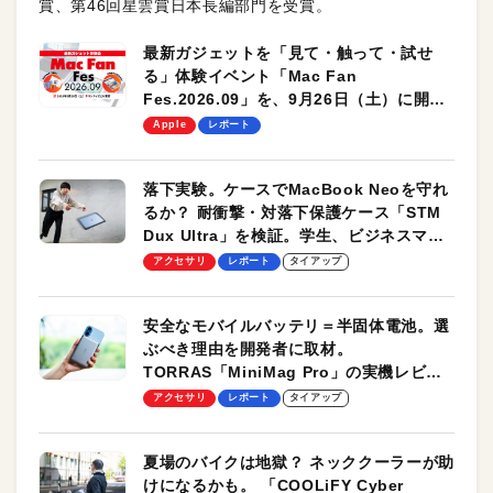
賞、第46回星雲賞日本長編部門を受賞。
最新ガジェットを「見て・触って・試せ
る」体験イベント「Mac Fan
Fes.2026.09」を、9月26日（土）に開催
します！
Apple
レポート
落下実験。ケースでMacBook Neoを守れ
るか？ 耐衝撃・対落下保護ケース「STM
Dux Ultra」を検証。学生、ビジネスマン
のモバイルユースに最適！
アクセサリ
レポート
タイアップ
安全なモバイルバッテリ＝半固体電池。選
ぶべき理由を開発者に取材。
TORRAS「MiniMag Pro」の実機レビュ
ーも
アクセサリ
レポート
タイアップ
夏場のバイクは地獄？ ネッククーラーが助
けになるかも。 「COOLiFY Cyber