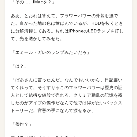
「その……iMacを？」
ああ、とおれは答えて、フラワーパワーの外装を撫で
た。白かった地の色は黄ばんでいるが、HDDを抜くとき
に分解清掃してある。おれはiPhoneのLEDランプを灯し
て、光を透かしてみせた。
「エミール・ガレのランプみたいだろ」
「は？」
「ばあさんに言ったんだ。なんでもいいから、日記書い
てくれって。そうすりゃこのフラワーパワーは歴史の証
人として結構な値段で売れる。クリミア動乱の記憶を残
したのがアイブの傑作だなんて他では得がたいバックス
トーリーだ。官憲の手になんて渡せるか」
「傑作？」