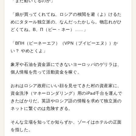
「まだ動いてるのか」
「娘が買ってくれてね、ロシアの検閲を避（よ）けるた
めにタタール独立派の、なんだったかしら。物忘れがひ
どくてね。В、П（ビー・ネー）……」
「ВПН（ビーネーエフ）（VPN（ブイピーエヌ））か
い？ やめとくよ」
象牙や石油を資金源にできないヨーロッパのゲリラは、
個人情報を売って活動資金を稼ぐ。
おれはロシア政府にいい顔を見せてきた村の資産家に、
資金洗浄（マネーロンダリング）用のiPad千台を運んで
きたばかりだ。英語やロシア語の情報を求めて独立派の
ネットに繋ぐのは危険すぎる。
そんな立場を知ってか知らずか、ゾーイはホテルの正面
を指した。