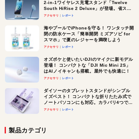
2-in-1ワイヤレス充電スタンド「Twelve
South HiRise 2 Deluxe」が登場。省スペ
ースでおしゃれに充電したい人にオスス
アクセサリ
レポート
メ！
海やプールでiPhoneを守る！ ワンタッチ開
閉の防水ケース「簡単開閉 ミズアソビ for
スマホ」で夏のレジャーを満喫しよう
アクセサリ
レポート
オズポケと使いたいDJIのマイクに新モデル
登場！ コンパクトな「DJI Mic Mini 2S」
はAIノイキャンも搭載。屋外でも快適に！
アクセサリ
レポート
ダイソーのタブレットスタンドがシンプル
イズベスト！ コンパクトな折りたたみ式で
ノートパソコンにも対応。カラバリ4つで選
べる楽しさも
アクセサリ
レポート
製品カテゴリ