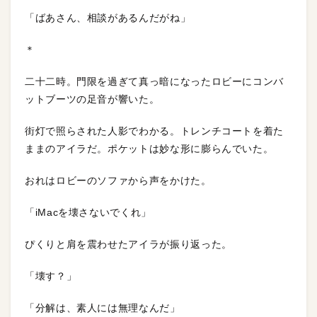
「ばあさん、相談があるんだがね」
＊
二十二時。門限を過ぎて真っ暗になったロビーにコンバ
ットブーツの足音が響いた。
街灯で照らされた人影でわかる。トレンチコートを着た
ままのアイラだ。ポケットは妙な形に膨らんでいた。
おれはロビーのソファから声をかけた。
「iMacを壊さないでくれ」
ぴくりと肩を震わせたアイラが振り返った。
「壊す？」
「分解は、素人には無理なんだ」