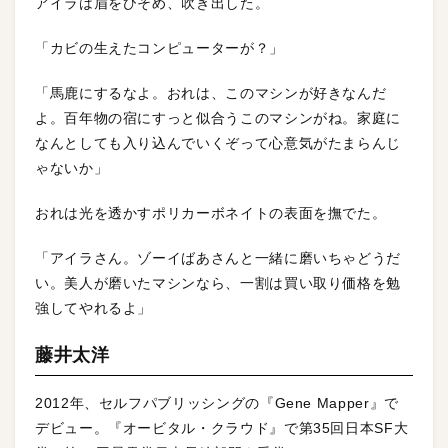
アイラは眉をひそめ、吹き出した。
「カビの生えたコンピューターが？」
「馬鹿にするなよ。おれは、このマシンが好きなんだ
よ。百年物の宿にすっと似合うこのマシンがね。家庭に
なんとしても入り込んでいくぞって心意気がたまらんじ
ゃないか」
おれは光を透かすポリカーボネイトの表面を撫でた。
「アイラさん。ゾーイばあさんと一緒に磨いちゃどうだ
い。美人が磨いたマシンなら、一割は買い取り価格を勉
強してやれるよ」
藤井太洋
2012年、セルフパブリッシングの『Gene Mapper』で
デビュー。『オービタル・クラウド』で第35回日本SF大