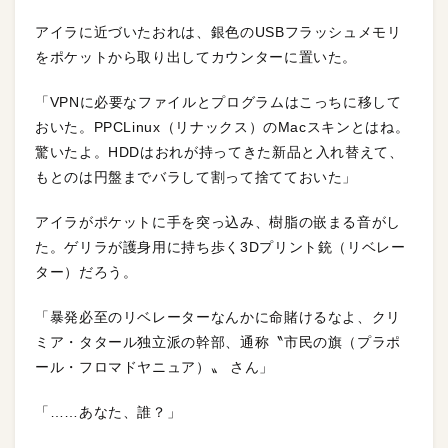
アイラに近づいたおれは、銀色のUSBフラッシュメモリ
をポケットから取り出してカウンターに置いた。
「VPNに必要なファイルとプログラムはこっちに移して
おいた。PPCLinux（リナックス）のMacスキンとはね。
驚いたよ。HDDはおれが持ってきた新品と入れ替えて、
もとのは円盤までバラして割って捨てておいた」
アイラがポケットに手を突っ込み、樹脂の嵌まる音がし
た。ゲリラが護身用に持ち歩く3Dプリント銃（リベレー
ター）だろう。
「暴発必至のリベレーターなんかに命賭けるなよ、クリ
ミア・タタール独立派の幹部、通称〝市民の旗（プラポ
ール・フロマドヤニュア）〟 さん」
「……あなた、誰？」