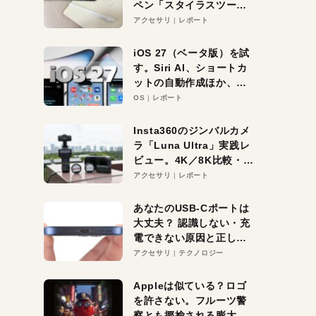
ペン「スタイラスツーウ
ェイ」レビュー。持ち替
アクセサリ
レポート
え不要がラクすぎた！
iOS 27（ベータ版）を試
す。Siri AI、ショートカ
ットの自動作成ほか、期
待大の便利機能5選。
OS
レポート
iPhoneがAIの入り口にな
る未来はすぐそこ！
Insta360のジンバルカメ
ラ「Luna Ultra」実践レ
ビュー。4K／8K比較・ズ
ーム・夜間撮影をチェッ
アクセサリ
レポート
ク
あなたのUSB-Cポートは
大丈夫？ 認識しない・充
電できない原因と正しい
対策
アクセサリ
テクノロジー
Appleは似ている？ロゴ
を許さない。フルーツ警
察とも揶揄される膨大な