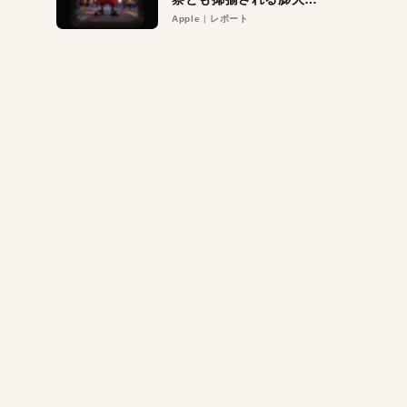
異議申し立て。対象は非
Apple
レポート
営利団体や公益団体も。
Appleロゴを“過剰”に守
る理由とは