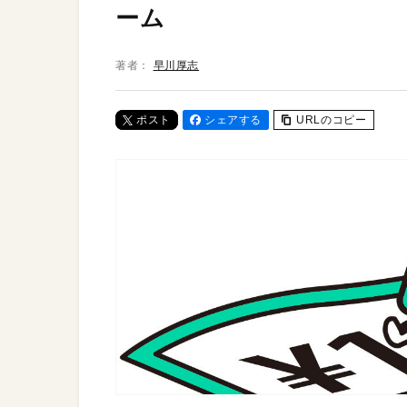
ーム
著者：
早川厚志
ポスト
シェアする
URLのコピー