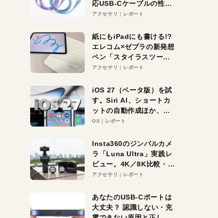
応USB-Cケーブルの性能
を検証。超コスパの1本を
アクセサリ
レポート
発見か？
紙にもiPadにも書ける!?
エレコム×ゼブラの新発想
ペン「スタイラスツーウ
ェイ」レビュー。持ち替
アクセサリ
レポート
え不要がラクすぎた！
iOS 27（ベータ版）を試
す。Siri AI、ショートカ
ットの自動作成ほか、期
待大の便利機能5選。
OS
レポート
iPhoneがAIの入り口にな
る未来はすぐそこ！
Insta360のジンバルカメ
ラ「Luna Ultra」実践レ
ビュー。4K／8K比較・ズ
ーム・夜間撮影をチェッ
アクセサリ
レポート
ク
あなたのUSB-Cポートは
大丈夫？ 認識しない・充
電できない原因と正しい