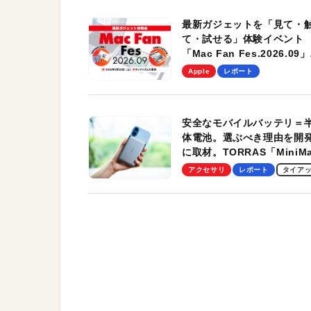
最新ガジェットを「見て・
て・試せる」体験イベント
「Mac Fan Fes.2026.09」
を、9月26日（土）に開催
Apple
レポート
す！
安全なモバイルバッテリ＝
体電池。選ぶべき理由を開
に取材。TORRAS「MiniM
Pro」の実機レビューも
アクセサリ
レポート
タイア