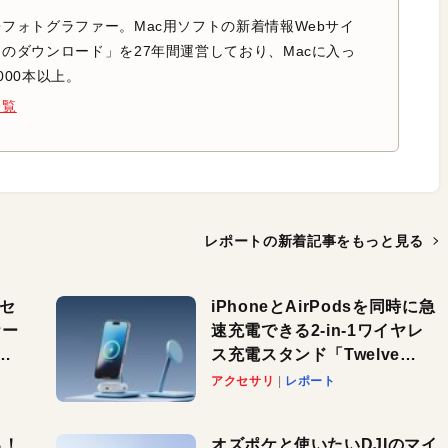
フォトグラファー。Mac用ソフトの新着情報Webサイ
のダウンロード」を27年間運営しており、Macに入っ
000本以上。
一覧
レポートの新着記事を
もっと見る
（セ
iPhoneとAirPodsを同時に急
ケー
速充電できる2-in-1ワイヤレ
パ
ス充電スタンド「Twelve
South HiRise 2 Deluxe」が
アクセサリ
レポート
登場。省スペースでおしゃれ
に充電したい人にオススメ！
る！
オズポケと使いたいDJIのマイ