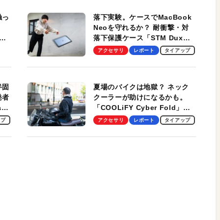
触っ
落下実験。ケースでMacBook
Neoを守れるか？ 耐衝撃・対
落下保護ケース「STM Dux
しま
Ultra」を検証。学生、ビジネ
アクセサリ
レポート
タイアップ
スマンのモバイルユースに最
適！
半固
夏場のバイクは地獄？ ネック
発者
クーラーが助けになるかも。
ag
「COOLiFY Cyber Fold」レ
ビュー。冷却の速さ、密着する
ップ
アクセサリ
レポート
タイアップ
冷却プレート、シンプルな操作
性がグッド！