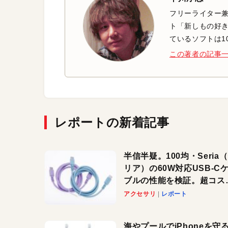
フリーライター兼
ト「新しもの好き
ているソフトは1
この著者の記事
レポートの新着記事
半信半疑。100均・Seria
リア）の60W対応USB-C
ブルの性能を検証。超コス
の1本を発見か？
アクセサリ
レポート
海やプールでiPhoneを守