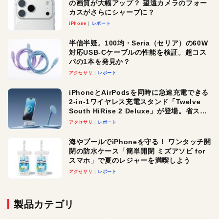
の画質が大幅アップ？ 望遠カメラのフォー
カスがさらにシャープに？
iPhone
レポート
半信半疑。100均・Seria（セリア）の60W
対応USB-Cケーブルの性能を検証。超コス
パの1本を発見か？
アクセサリ
レポート
iPhoneとAirPodsを同時に急速充電できる
2-in-1ワイヤレス充電スタンド「Twelve
South HiRise 2 Deluxe」が登場。省スペ
ースでおしゃれに充電したい人にオスス
アクセサリ
レポート
メ！
海やプールでiPhoneを守る！ ワンタッチ開
閉の防水ケース「簡単開閉 ミズアソビ for
スマホ」で夏のレジャーを満喫しよう
アクセサリ
レポート
製品カテゴリ