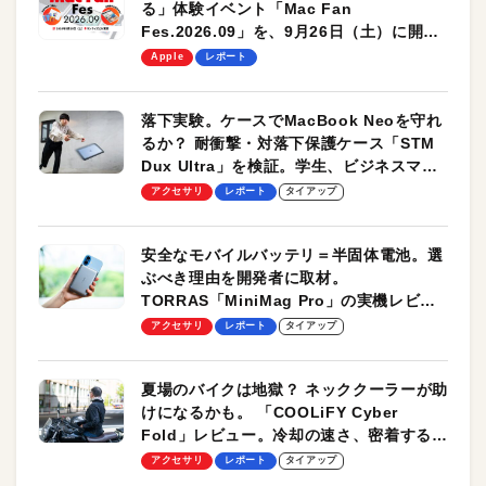
る」体験イベント「Mac Fan
Fes.2026.09」を、9月26日（土）に開催
します！
Apple
レポート
落下実験。ケースでMacBook Neoを守れ
るか？ 耐衝撃・対落下保護ケース「STM
Dux Ultra」を検証。学生、ビジネスマン
のモバイルユースに最適！
アクセサリ
レポート
タイアップ
安全なモバイルバッテリ＝半固体電池。選
ぶべき理由を開発者に取材。
TORRAS「MiniMag Pro」の実機レビュ
ーも
アクセサリ
レポート
タイアップ
夏場のバイクは地獄？ ネッククーラーが助
けになるかも。 「COOLiFY Cyber
Fold」レビュー。冷却の速さ、密着する冷
却プレート、シンプルな操作性がグッド！
アクセサリ
レポート
タイアップ