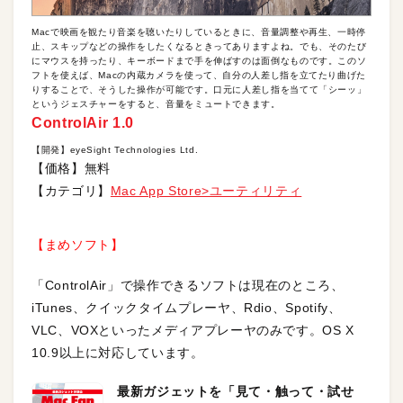
Macで映画を観たり音楽を聴いたりしているときに、音量調整や再生、一時停
止、スキップなどの操作をしたくなるときってありますよね。でも、そのたび
にマウスを持ったり、キーボードまで手を伸ばすのは面倒なものです。このソ
フトを使えば、Macの内蔵カメラを使って、自分の人差し指を立てたり曲げた
りすることで、そうした操作が可能です。口元に人差し指を当てて「シーッ」
というジェスチャーをすると、音量をミュートできます。
ControlAir 1.0
【開発】eyeSight Technologies Ltd.
【価格】無料
【カテゴリ】
Mac App Store>ユーティリティ
【まめソフト】
「ControlAir」で操作できるソフトは現在のところ、
iTunes、クイックタイムプレーヤ、Rdio、Spotify、
VLC、VOXといったメディアプレーヤのみです。OS X
10.9以上に対応しています。
最新ガジェットを「見て・触って・試せ