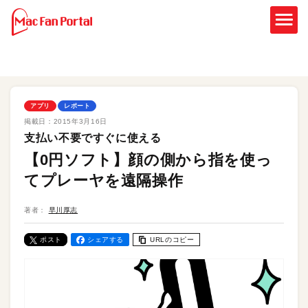
アプリ
レポート
掲載日：
2015年3月16日
支払い不要ですぐに使える
【0円ソフト】顔の側から指を使っ
てプレーヤを遠隔操作
著者：
早川厚志
ポスト
シェアする
URLのコピー