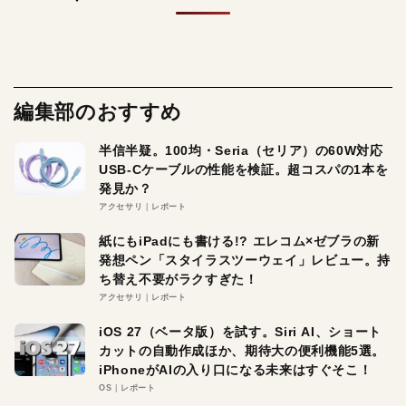
編集部のおすすめ
半信半疑。100均・Seria（セリア）の60W対応
USB-Cケーブルの性能を検証。超コスパの1本を
発見か？
アクセサリ
レポート
紙にもiPadにも書ける!? エレコム×ゼブラの新
発想ペン「スタイラスツーウェイ」レビュー。持
ち替え不要がラクすぎた！
アクセサリ
レポート
iOS 27（ベータ版）を試す。Siri AI、ショート
カットの自動作成ほか、期待大の便利機能5選。
iPhoneがAIの入り口になる未来はすぐそこ！
OS
レポート