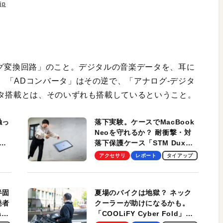
jp
ログ変換回路」のこと。デジタルの音楽データを、耳に
。「ADコンバータ」はその逆で、「アナログ-デジタ
ータ搭載とは、そのいずれも搭載しているということ。
触っ
落下実験。ケースでMacBook
Neoを守れるか？ 耐衝撃・対
落下保護ケース「STM Dux
しま
Ultra」を検証。学生、ビジネ
アクセサリ
レポート
タイアップ
スマンのモバイルユースに最
適！
半固
夏場のバイクは地獄？ ネック
発者
クーラーが助けになるかも。
ag
「COOLiFY Cyber Fold」レ