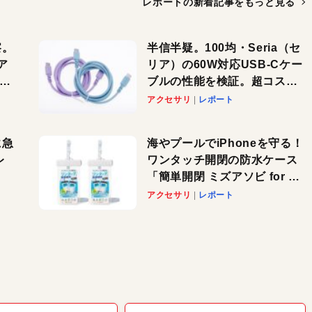
レポートの新着記事を
もっと見る
察。
半信半疑。100均・Seria（セ
ア
リア）の60W対応USB-Cケー
ーカ
ブルの性能を検証。超コスパ
の1本を発見か？
アクセサリ
レポート
に急
海やプールでiPhoneを守る！
レ
ワンタッチ開閉の防水ケース
「簡単開閉 ミズアソビ for ス
」が
マホ」で夏のレジャーを満喫
アクセサリ
レポート
れ
しよう
！