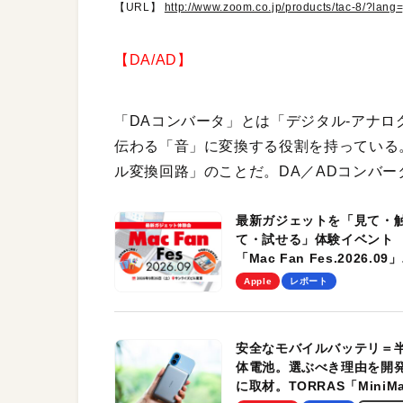
【URL】
http://www.zoom.co.jp/products/tac-8/?lang=
【DA/AD】
「DAコンバータ」とは「デジタル-アナ
伝わる「音」に変換する役割を持っている
ル変換回路」のことだ。DA／ADコンバ
最新ガジェットを「見て・
て・試せる」体験イベント
「Mac Fan Fes.2026.09」
を、9月26日（土）に開催
Apple
レポート
す！
安全なモバイルバッテリ＝
体電池。選ぶべき理由を開
に取材。TORRAS「MiniM