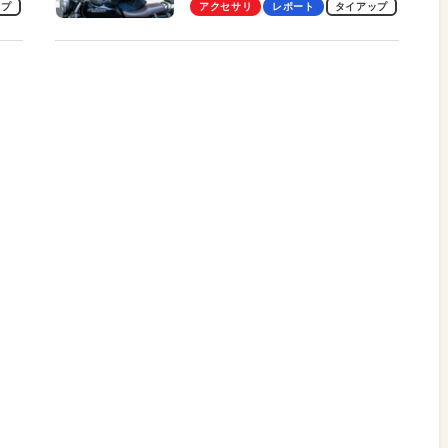
ビュー。冷却の速さ、密着する
ップ
アクセサリ
レポート
タイアップ
冷却プレート、シンプルな操作
性がグッド！