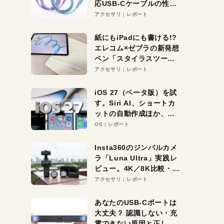
応USB-Cケーブルの性能
を検証。超コスパの1本を
アクセサリ
レポート
発見か？
紙にもiPadにも書ける!?
エレコム×ゼブラの新発想
ペン「スタイラスツーウ
ェイ」レビュー。持ち替
アクセサリ
レポート
え不要がラクすぎた！
iOS 27（ベータ版）を試
す。Siri AI、ショートカ
ットの自動作成ほか、期
待大の便利機能5選。
OS
レポート
iPhoneがAIの入り口にな
る未来はすぐそこ！
Insta360のジンバルカメ
ラ「Luna Ultra」実践レ
ビュー。4K／8K比較・ズ
ーム・夜間撮影をチェッ
アクセサリ
レポート
ク
あなたのUSB-Cポートは
大丈夫？ 認識しない・充
電できない原因と正しい