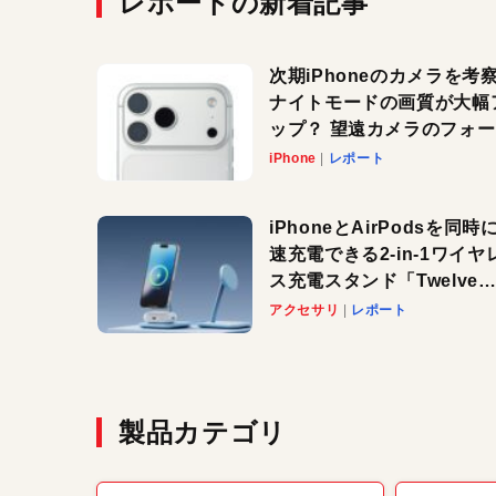
レポートの新着記事
次期iPhoneのカメラを考
ナイトモードの画質が大幅
ップ？ 望遠カメラのフォ
スがさらにシャープに？
iPhone
レポート
iPhoneとAirPodsを同時
速充電できる2-in-1ワイヤ
ス充電スタンド「Twelve
South HiRise 2 Deluxe
アクセサリ
レポート
登場。省スペースでおしゃ
に充電したい人にオススメ
製品カテゴリ