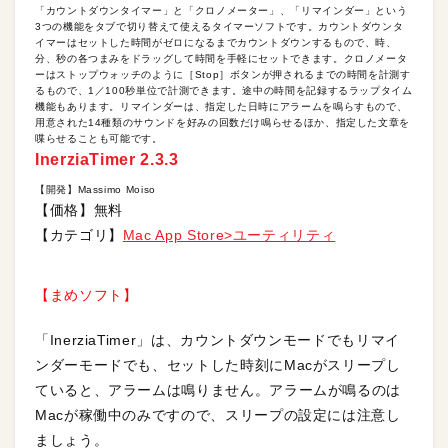
「カウントダウンタイマー」と「クロノメーター」、「リマインダー」という
3つの機能をタブで切り替えて使えるタイマーソフトです。カウントダウンタ
イマーはセットした時間がゼロになるまでカウントダウンするもので、時、
分、秒の各つまみをドラッグして時間を手軽にセットできます。クロノメータ
ーはストップウォッチのように［Stop］ボタンが押されるまでの時間を計測す
るもので、1／100秒単位で計測できます。途中の時間を記録するラップタイム
機能もあります。リマインダーは、指定した日時にアラームを鳴らすもので、
用意された14種類のサウンドを好みの回数だけ鳴らせるほか、指定した文章を
喋らせることも可能です。
InerziaTimer 2.3.3
【開発】Massimo Moiso
【価格】無料
【カテゴリ】
Mac App Store>ユーティリティ
【まめソフト】
「InerziaTimer」は、カウントダウンモードでもリマイ
ンダーモードでも、セットした時刻にMacがスリープし
ていると、アラームは鳴りません。アラームが鳴るのは
Macが稼働中のみですので、スリープの設定には注意し
ましょう。