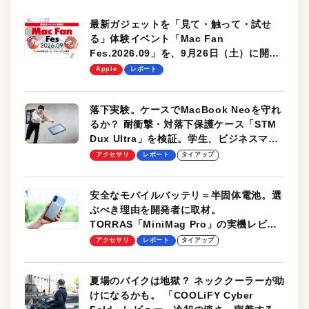
最新ガジェットを「見て・触って・試せ
る」体験イベント「Mac Fan
Fes.2026.09」を、9月26日（土）に開催
します！
Apple
レポート
落下実験。ケースでMacBook Neoを守れ
るか？ 耐衝撃・対落下保護ケース「STM
Dux Ultra」を検証。学生、ビジネスマン
のモバイルユースに最適！
アクセサリ
レポート
タイアップ
安全なモバイルバッテリ＝半固体電池。選
ぶべき理由を開発者に取材。
TORRAS「MiniMag Pro」の実機レビュ
ーも
アクセサリ
レポート
タイアップ
夏場のバイクは地獄？ ネッククーラーが助
けになるかも。 「COOLiFY Cyber