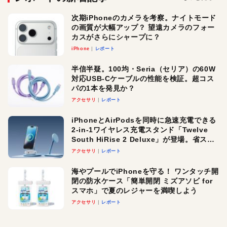
次期iPhoneのカメラを考察。ナイトモード
の画質が大幅アップ？ 望遠カメラのフォー
カスがさらにシャープに？
iPhone
レポート
半信半疑。100均・Seria（セリア）の60W
対応USB-Cケーブルの性能を検証。超コス
パの1本を発見か？
アクセサリ
レポート
iPhoneとAirPodsを同時に急速充電できる
2-in-1ワイヤレス充電スタンド「Twelve
South HiRise 2 Deluxe」が登場。省スペ
ースでおしゃれに充電したい人にオスス
アクセサリ
レポート
メ！
海やプールでiPhoneを守る！ ワンタッチ開
閉の防水ケース「簡単開閉 ミズアソビ for
スマホ」で夏のレジャーを満喫しよう
アクセサリ
レポート