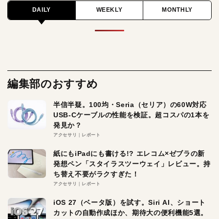
DAILY
WEEKLY
MONTHLY
編集部のおすすめ
半信半疑。100均・Seria（セリア）の60W対応
USB-Cケーブルの性能を検証。超コスパの1本を
発見か？
アクセサリ
レポート
紙にもiPadにも書ける!? エレコム×ゼブラの新
発想ペン「スタイラスツーウェイ」レビュー。持
ち替え不要がラクすぎた！
アクセサリ
レポート
iOS 27（ベータ版）を試す。Siri AI、ショート
カットの自動作成ほか、期待大の便利機能5選。