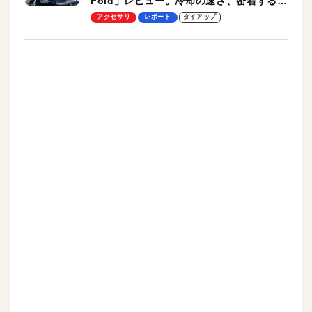
Fold」レビュー。冷却の速さ、密着する冷
却プレート、シンプルな操作性がグッド！
アクセサリ
レポート
タイアップ