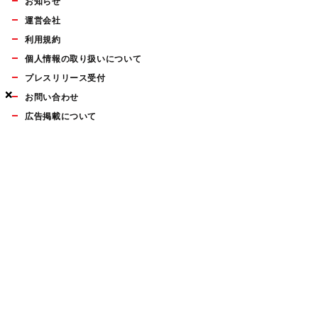
お知らせ
運営会社
利用規約
個人情報の取り扱いについて
プレスリリース受付
×
×
×
お問い合わせ
広告掲載について
マイナビBOOKS
Mac Fan Portalの人気記事ランキングやおすすめ記事、編集部
員によるコラムなどをまとめたメールマガジンを毎週金曜日に
配信します。お気軽にご登録ください。
Mac Fan メールマガジン
無料登録はこちら