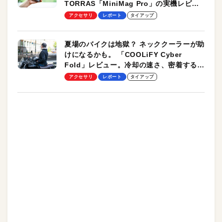
TORRAS「MiniMag Pro」の実機レビュ
ーも
アクセサリ
レポート
タイアップ
夏場のバイクは地獄？ ネッククーラーが助
けになるかも。 「COOLiFY Cyber
Fold」レビュー。冷却の速さ、密着する冷
却プレート、シンプルな操作性がグッド！
アクセサリ
レポート
タイアップ