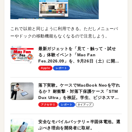
これで以前と同じように利用できる。ただしメニューバ
ーやドックの移動機能もなくなるので注意しよう。
最新ガジェットを「見て・触って・試せ
る」体験イベント「Mac Fan
Fes.2026.09」を、9月26日（土）に開催
します！
Apple
レポート
落下実験。ケースでMacBook Neoを守れ
るか？ 耐衝撃・対落下保護ケース「STM
Dux Ultra」を検証。学生、ビジネスマン
のモバイルユースに最適！
アクセサリ
レポート
タイアップ
安全なモバイルバッテリ＝半固体電池。選
ぶべき理由を開発者に取材。