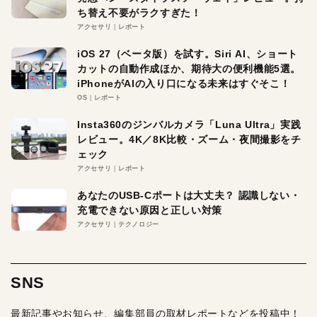
ち替え不要がラクすぎた！
アクセサリ
レポート
iOS 27（ベータ版）を試す。Siri AI、ショート
カットの自動作成ほか、期待大の便利機能5選。
iPhoneがAIの入り口になる未来はすぐそこ！
OS
レポート
Insta360のジンバルカメラ「Luna Ultra」実践
レビュー。4K／8K比較・ズーム・夜間撮影をチ
ェック
アクセサリ
レポート
あなたのUSB-Cポートは大丈夫？ 認識しない・
充電できない原因と正しい対策
アクセサリ
テクノロジー
SNS
最新記事やお知らせ、編集部員の取材レポートなどを投稿中！