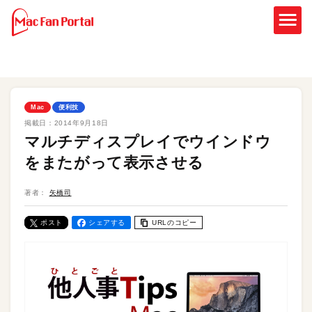
Mac
便利技
掲載日：
2014年9月18日
マルチディスプレイでウインドウ
をまたがって表示させる
著者：
矢橋司
ポスト
シェアする
URLのコピー