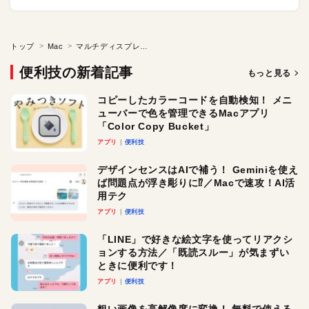
トップ
Mac
マルチディスプレイでウインドウをまたがって表示させる
便利技の新着記事
もっと見る
コピーしたカラーコードを自動検知！ メニ
ューバーで色を管理できるMacアプリ
「Color Copy Bucket」
アプリ
便利技
デザインセンスはAIで補う！ Geminiを使え
ば問題点が浮き彫りに⁉︎／Macで速攻！AI活
用テク
アプリ
便利技
「LINE」で好きな絵文字を使ってリアクシ
ョンする方法／「既読スルー」が気まずい
ときに便利です！
アプリ
便利技