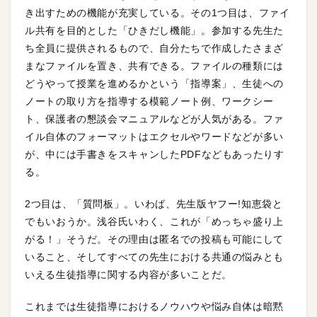
き出すための機能が充実している。その1つ目は、ファイ
ル共有を目的とした「ひきだし機能」。参加する先生た
ち全員に提供されるもので、自分たちで作成したさまざ
まなファイルを置き、共有できる。ファイルの種類には
どうやって授業を進めるかという「指導案」、生徒への
ノートの取り方を指導する模範ノート例、ワークシー
ト、保護者の懇談会マニュアルなどが人気がある。ファ
イル自体のフォーマットはエクセルやワードなどが多い
が、中には手書きをスキャンしたPDFなどもあったりす
る。
2つ目は、「質問板」。いわば、先生版ヤフー!知恵袋と
でもいおうか。浅谷氏いわく、これが「めっちゃ盛り上
がる！」そうだ。その理由は匿名での投稿も可能にして
いること、そしてすべての先生における共通の悩みとも
いえる生徒指導に関する内容が多いことだ。
これまでは生徒指導におけるノウハウや悩み自体は暗黙