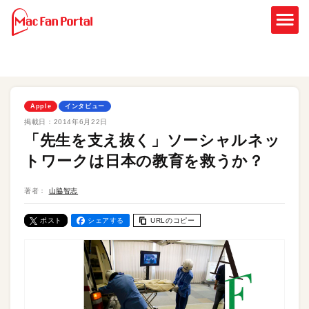
Apple
インタビュー
掲載日：
2014年6月22日
「先生を支え抜く」ソーシャルネッ
トワークは日本の教育を救うか？
著者：
山脇智志
ポスト
シェアする
URLのコピー