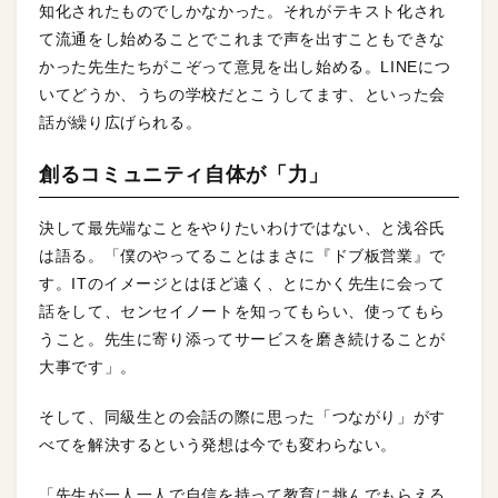
知化されたものでしかなかった。それがテキスト化され
て流通をし始めることでこれまで声を出すこともできな
かった先生たちがこぞって意見を出し始める。LINEにつ
いてどうか、うちの学校だとこうしてます、といった会
話が繰り広げられる。
創るコミュニティ自体が「力」
決して最先端なことをやりたいわけではない、と浅谷氏
は語る。「僕のやってることはまさに『ドブ板営業』で
す。ITのイメージとはほど遠く、とにかく先生に会って
話をして、センセイノートを知ってもらい、使ってもら
うこと。先生に寄り添ってサービスを磨き続けることが
大事です」。
そして、同級生との会話の際に思った「つながり」がす
べてを解決するという発想は今でも変わらない。
「先生が一人一人で自信を持って教育に挑んでもらえる