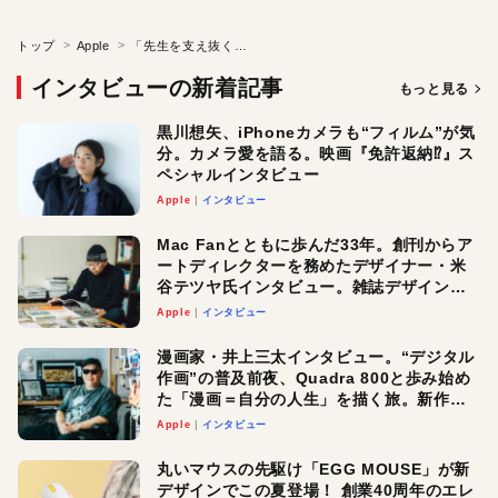
トップ
Apple
「先生を支え抜く」ソーシャルネットワークは日本の教育を救うか？
インタビューの新着記事
もっと見る
黒川想矢、iPhoneカメラも“フィルム”が気
分。カメラ愛を語る。映画『免許返納⁉︎』ス
ペシャルインタビュー
Apple
インタビュー
Mac Fanとともに歩んだ33年。創刊からア
ートディレクターを務めたデザイナー・米
谷テツヤ氏インタビュー。雑誌デザインの
真髄と今後
Apple
インタビュー
漫画家・井上三太インタビュー。“デジタル
作画”の普及前夜、Quadra 800と歩み始め
た「漫画＝自分の人生」を描く旅。新作
『惨家』に込めた想い
Apple
インタビュー
丸いマウスの先駆け「EGG MOUSE」が新
デザインでこの夏登場！ 創業40周年のエレ