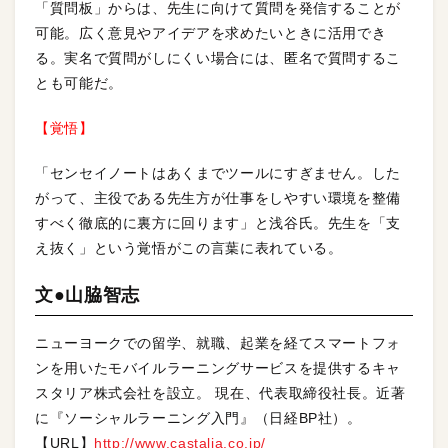
「質問板」からは、先生に向けて質問を発信することが
可能。広く意見やアイデアを求めたいときに活用でき
る。実名で質問がしにくい場合には、匿名で質問するこ
とも可能だ。
【覚悟】
「センセイノートはあくまでツールにすぎません。した
がって、主役である先生方が仕事をしやすい環境を整備
すべく徹底的に裏方に回ります」と浅谷氏。先生を「支
え抜く」という覚悟がこの言葉に表れている。
文●山脇智志
ニューヨークでの留学、就職、起業を経てスマートフォ
ンを用いたモバイルラーニングサービスを提供するキャ
スタリア株式会社を設立。 現在、代表取締役社長。近著
に『ソーシャルラーニング入門』（日経BP社）。
【URL】
http://www.castalia.co.jp/