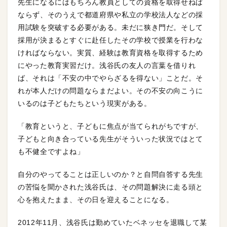
先生になるにはもちろん教員としての資格を取得せねば
ならず、そのうえで都道府県や私立の学校法人などの採
用試験を突破する必要がある。未だに狭き門だ。そして
採用が決まるとすぐに赴任したその学校で授業を行わな
ければならない。実質、経験は教育資格を取得するため
にやった教育実習だけ。浅谷氏の友人の言葉を借りれ
ば、それは「不安の中でやらざるを得ない」ことだ。そ
れが本人だけの問題ならまだよい。その不安の向こうに
いるのは子どもたちという現実がある。
「教育というと、子どもに焦点が当てられがちですが、
子どもと向き合っている先生がそういった状況ではとて
も不健全ですよね」
自分のやってることは正しいのか？と自問自答する先生
の苦悩を聞かされた浅谷氏は、その問題解決に走る頭と
心を抱えたまま、その日を迎えることになる。
2012年11月、浅谷氏は勤めていたベネッセを退職して某