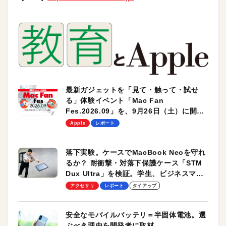
最新ガジェットを「見て・触って・試せ
る」体験イベント「Mac Fan
Fes.2026.09」を、9月26日（土）に開催
します！
Apple
レポート
落下実験。ケースでMacBook Neoを守れ
るか？ 耐衝撃・対落下保護ケース「STM
Dux Ultra」を検証。学生、ビジネスマン
のモバイルユースに最適！
アクセサリ
レポート
タイアップ
安全なモバイルバッテリ＝半固体電池。選
ぶべき理由を開発者に取材。