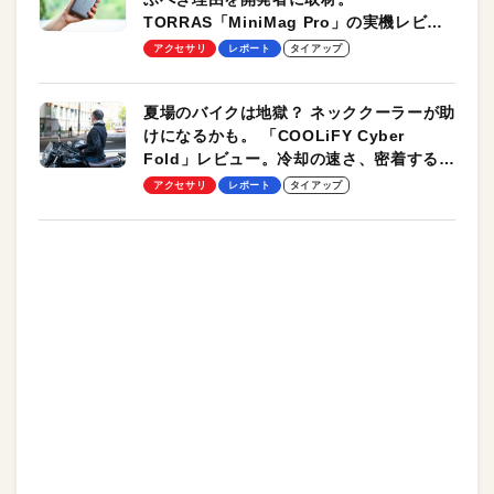
TORRAS「MiniMag Pro」の実機レビュ
ーも
アクセサリ
レポート
タイアップ
夏場のバイクは地獄？ ネッククーラーが助
けになるかも。 「COOLiFY Cyber
Fold」レビュー。冷却の速さ、密着する冷
却プレート、シンプルな操作性がグッド！
アクセサリ
レポート
タイアップ