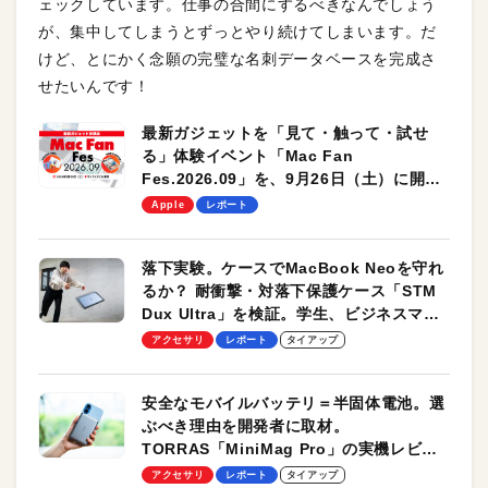
ェックしています。仕事の合間にするべきなんでしょう
が、集中してしまうとずっとやり続けてしまいます。だ
けど、とにかく念願の完璧な名刺データベースを完成さ
せたいんです！
最新ガジェットを「見て・触って・試せ
る」体験イベント「Mac Fan
Fes.2026.09」を、9月26日（土）に開催
します！
Apple
レポート
落下実験。ケースでMacBook Neoを守れ
るか？ 耐衝撃・対落下保護ケース「STM
Dux Ultra」を検証。学生、ビジネスマン
のモバイルユースに最適！
アクセサリ
レポート
タイアップ
安全なモバイルバッテリ＝半固体電池。選
ぶべき理由を開発者に取材。
TORRAS「MiniMag Pro」の実機レビュ
ーも
アクセサリ
レポート
タイアップ