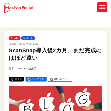
Apple
レポート
掲載日：
2009年5月11日
ScanSnap導入後2カ月、まだ完成に
はほど遠い
著者：
Mac Fan編集部
ポスト
シェアする
URLのコピー