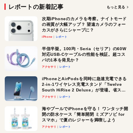
レポートの新着記事
もっと見る
次期iPhoneのカメラを考察。ナイトモード
の画質が大幅アップ？ 望遠カメラのフォー
カスがさらにシャープに？
iPhone
レポート
半信半疑。100均・Seria（セリア）の60W
対応USB-Cケーブルの性能を検証。超コス
パの1本を発見か？
アクセサリ
レポート
iPhoneとAirPodsを同時に急速充電できる
2-in-1ワイヤレス充電スタンド「Twelve
South HiRise 2 Deluxe」が登場。省スペ
ースでおしゃれに充電したい人にオスス
アクセサリ
レポート
メ！
海やプールでiPhoneを守る！ ワンタッチ開
閉の防水ケース「簡単開閉 ミズアソビ for
スマホ」で夏のレジャーを満喫しよう
アクセサリ
レポート