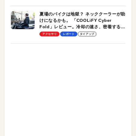
夏場のバイクは地獄？ ネッククーラーが助
けになるかも。 「COOLiFY Cyber
Fold」レビュー。冷却の速さ、密着する冷
却プレート、シンプルな操作性がグッド！
アクセサリ
レポート
タイアップ