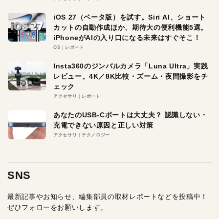
iOS 27（ベータ版）を試す。Siri AI、ショート
カットの自動作成ほか、期待大の便利機能5選。
iPhoneがAIの入り口になる未来はすぐそこ！
OS
レポート
Insta360のジンバルカメラ「Luna Ultra」実践
レビュー。4K／8K比較・ズーム・夜間撮影をチ
ェック
アクセサリ
レポート
あなたのUSB-Cポートは大丈夫？ 認識しない・
充電できない原因と正しい対策
アクセサリ
テクノロジー
SNS
最新記事やお知らせ、編集部員の取材レポートなどを投稿中！
ぜひフォローをお願いします。