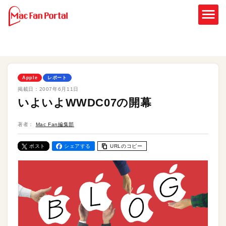
Apple
レポート
掲載日：
2007年6月11日
いよいよWWDC07の開幕
著者：
Mac Fan編集部
ポスト
シェアする
URLのコピー