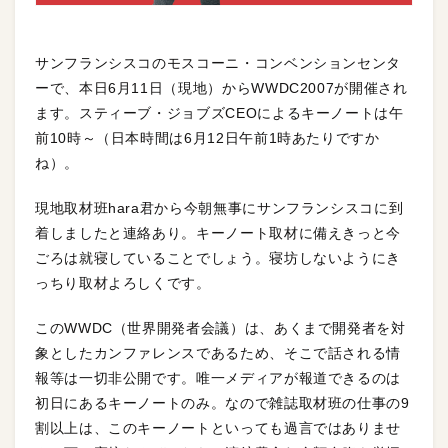
サンフランシスコのモスコーニ・コンベンションセンタ
ーで、本日6月11日（現地）からWWDC2007が開催され
ます。スティーブ・ジョブズCEOによるキーノートは午
前10時～（日本時間は6月12日午前1時あたりですか
ね）。
現地取材班hara君から今朝無事にサンフランシスコに到
着しましたと連絡あり。キーノート取材に備えきっと今
ごろは就寝していることでしょう。寝坊しないようにき
っちり取材よろしくです。
このWWDC（世界開発者会議）は、あくまで開発者を対
象としたカンファレンスであるため、そこで話される情
報等は一切非公開です。唯一メディアが報道できるのは
初日にあるキーノートのみ。なので雑誌取材班の仕事の9
割以上は、このキーノートといっても過言ではありませ