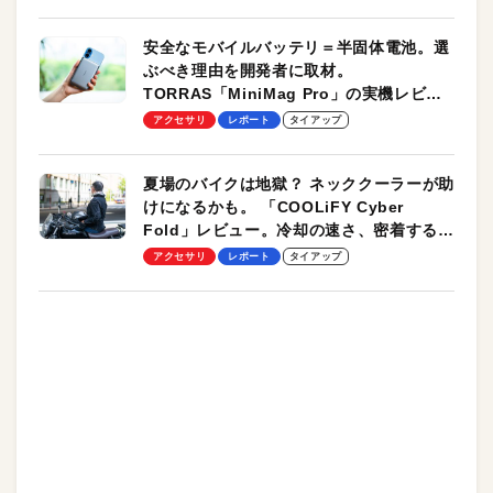
安全なモバイルバッテリ＝半固体電池。選
ぶべき理由を開発者に取材。
TORRAS「MiniMag Pro」の実機レビュ
ーも
アクセサリ
レポート
タイアップ
夏場のバイクは地獄？ ネッククーラーが助
けになるかも。 「COOLiFY Cyber
Fold」レビュー。冷却の速さ、密着する冷
却プレート、シンプルな操作性がグッド！
アクセサリ
レポート
タイアップ