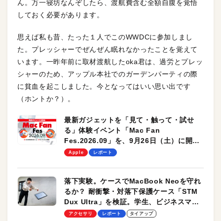
ん。万一寝坊なんぞしたら、渡航費含む全額自腹を覚悟
しておく必要があります。
思えば私も昔、たった１人でこのWWDCに参加しまし
た。プレッシャーでぜんぜん眠れなかったことを覚えて
います。一昨年前に取材渡航したoka君は、過労とプレッ
シャーのため、アップル本社でのガーデンパーティの際
に貧血を起こしました。今となってはいい思い出です
（ホントか？）。
最新ガジェットを「見て・触って・試せ
る」体験イベント「Mac Fan
Fes.2026.09」を、9月26日（土）に開催
します！
Apple
レポート
落下実験。ケースでMacBook Neoを守れ
るか？ 耐衝撃・対落下保護ケース「STM
Dux Ultra」を検証。学生、ビジネスマン
のモバイルユースに最適！
アクセサリ
レポート
タイアップ