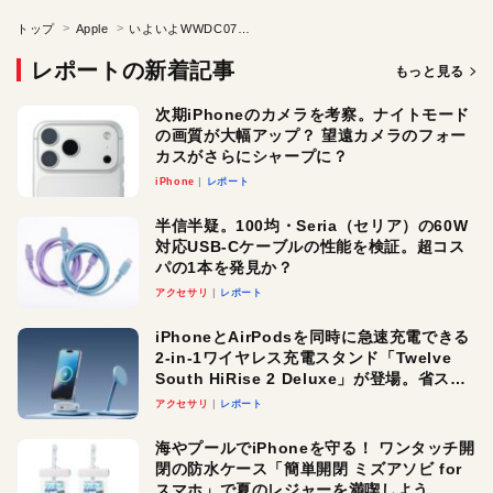
トップ
Apple
いよいよWWDC07の開幕
レポートの新着記事
もっと見る
次期iPhoneのカメラを考察。ナイトモード
の画質が大幅アップ？ 望遠カメラのフォー
カスがさらにシャープに？
iPhone
レポート
半信半疑。100均・Seria（セリア）の60W
対応USB-Cケーブルの性能を検証。超コス
パの1本を発見か？
アクセサリ
レポート
iPhoneとAirPodsを同時に急速充電できる
2-in-1ワイヤレス充電スタンド「Twelve
South HiRise 2 Deluxe」が登場。省スペ
ースでおしゃれに充電したい人にオスス
アクセサリ
レポート
メ！
海やプールでiPhoneを守る！ ワンタッチ開
閉の防水ケース「簡単開閉 ミズアソビ for
スマホ」で夏のレジャーを満喫しよう