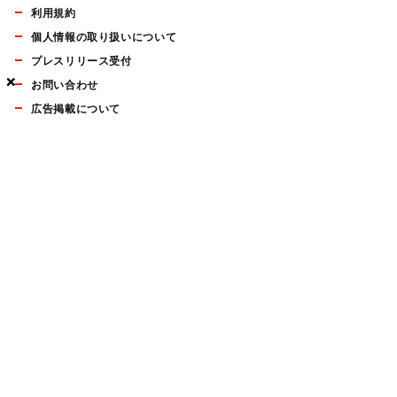
利用規約
個人情報の取り扱いについて
プレスリリース受付
×
×
×
お問い合わせ
広告掲載について
マイナビBOOKS
Mac Fan Portalの人気記事ランキングやおすすめ記事、編集部
員によるコラムなどをまとめたメールマガジンを毎週金曜日に
配信します。お気軽にご登録ください。
Mac Fan メールマガジン
無料登録はこちら