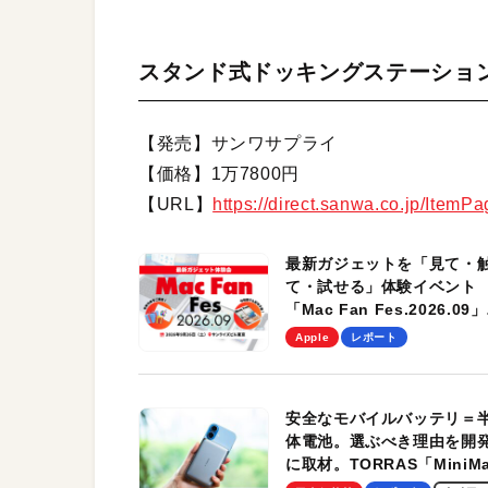
スタンド式ドッキングステーショ
【発売】サンワサプライ
【価格】1万7800円
【URL】
https://direct.sanwa.co.jp/Item
最新ガジェットを「見て・
て・試せる」体験イベント
「Mac Fan Fes.2026.09」
を、9月26日（土）に開催
Apple
レポート
す！
安全なモバイルバッテリ＝
体電池。選ぶべき理由を開
に取材。TORRAS「MiniM
Pro」の実機レビューも