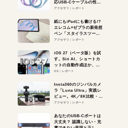
応USB-Cケーブルの性能
を検証。超コスパの1本を
アクセサリ
レポート
発見か？
紙にもiPadにも書ける!?
エレコム×ゼブラの新発想
ペン「スタイラスツーウ
ェイ」レビュー。持ち替
アクセサリ
レポート
え不要がラクすぎた！
iOS 27（ベータ版）を試
す。Siri AI、ショートカ
ットの自動作成ほか、期
待大の便利機能5選。
OS
レポート
iPhoneがAIの入り口にな
る未来はすぐそこ！
Insta360のジンバルカメ
ラ「Luna Ultra」実践レ
ビュー。4K／8K比較・ズ
ーム・夜間撮影をチェッ
アクセサリ
レポート
ク
あなたのUSB-Cポートは
大丈夫？ 認識しない・充
電できない原因と正しい