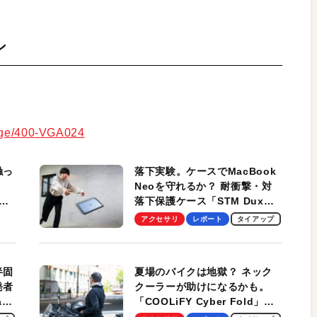
ン
Page/400-VGA024
触っ
落下実験。ケースでMacBook
Neoを守れるか？ 耐衝撃・対
落下保護ケース「STM Dux
しま
Ultra」を検証。学生、ビジネ
アクセサリ
レポート
タイアップ
スマンのモバイルユースに最
適！
半固
夏場のバイクは地獄？ ネック
発者
クーラーが助けになるかも。
ag
「COOLiFY Cyber Fold」レ
ビュー。冷却の速さ、密着する