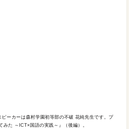
スピーカーは森村学園初等部の不破 花純先生です。プ
みた ～ICT×国語の実践～』（後編）。