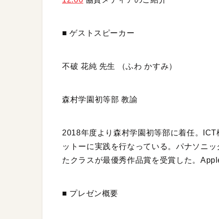
■ ゲストスピーカー
不破 花純 先生 （ふわ かすみ）
森村学園初等部 教諭
2018年度より森村学園初等部に着任。I
ットーに実践を行なっている。パナソニックが
たクラスが最優秀作品賞を受賞した。Apple Disting
■ プレゼン概要