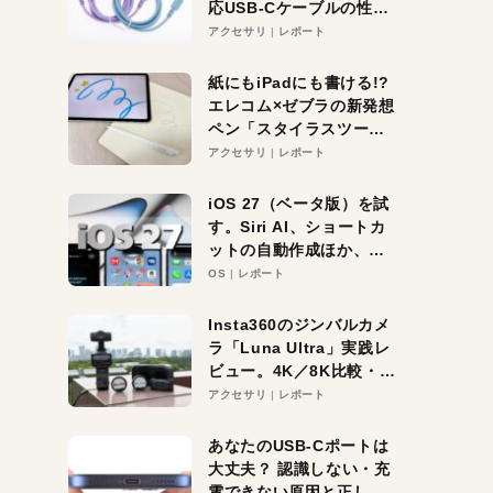
応USB-Cケーブルの性能
を検証。超コスパの1本を
アクセサリ
レポート
発見か？
紙にもiPadにも書ける!?
エレコム×ゼブラの新発想
ペン「スタイラスツーウ
ェイ」レビュー。持ち替
アクセサリ
レポート
え不要がラクすぎた！
iOS 27（ベータ版）を試
す。Siri AI、ショートカ
ットの自動作成ほか、期
待大の便利機能5選。
OS
レポート
iPhoneがAIの入り口にな
る未来はすぐそこ！
Insta360のジンバルカメ
ラ「Luna Ultra」実践レ
ビュー。4K／8K比較・ズ
ーム・夜間撮影をチェッ
アクセサリ
レポート
ク
あなたのUSB-Cポートは
大丈夫？ 認識しない・充
電できない原因と正しい