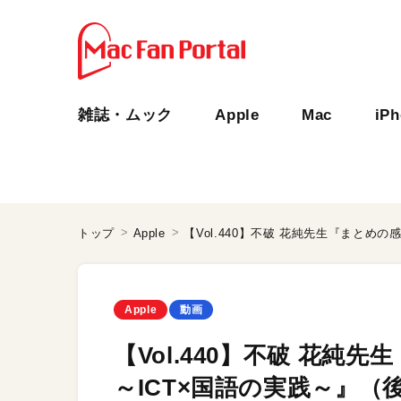
雑誌・ムック
Apple
Mac
iP
トップ
Apple
Apple
動画
【Vol.440】不破 花
～ICT×国語の実践～』（後編）