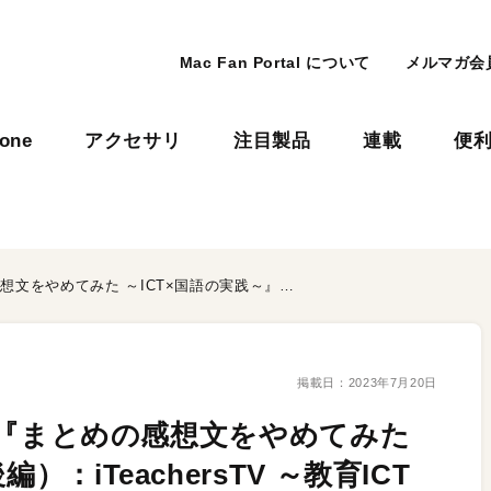
Mac Fan Portal について
メルマガ会
hone
アクセサリ
注目製品
連載
便
【Vol.440】不破 花純先生『まとめの感想文をやめてみた ～ICT×国語の実践～』（後編）：iTeachersTV ～教育ICTの実践者たち～
掲載日：
2023年7月20日
純先生『まとめの感想文をやめてみた
：iTeachersTV ～教育ICT