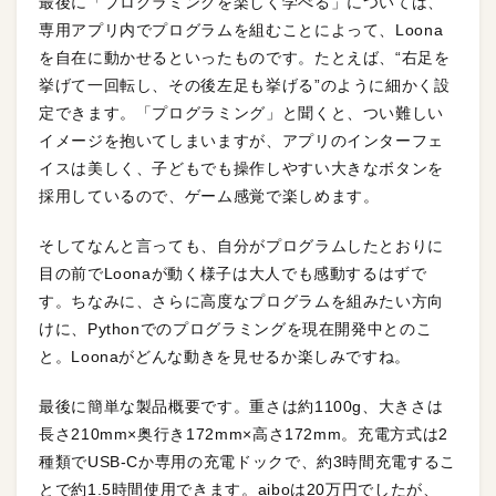
最後に「プログラミングを楽しく学べる」については、
専用アプリ内でプログラムを組むことによって、Loona
を自在に動かせるといったものです。たとえば、“右足を
挙げて一回転し、その後左足も挙げる”のように細かく設
定できます。「プログラミング」と聞くと、つい難しい
イメージを抱いてしまいますが、アプリのインターフェ
イスは美しく、子どもでも操作しやすい大きなボタンを
採用しているので、ゲーム感覚で楽しめます。
そしてなんと言っても、自分がプログラムしたとおりに
目の前でLoonaが動く様子は大人でも感動するはずで
す。ちなみに、さらに高度なプログラムを組みたい方向
けに、Pythonでのプログラミングを現在開発中とのこ
と。Loonaがどんな動きを見せるか楽しみですね。
最後に簡単な製品概要です。重さは約1100g、大きさは
長さ210mm×奥行き172mm×高さ172mm。充電方式は2
種類でUSB-Cか専用の充電ドックで、約3時間充電するこ
とで約1.5時間使用できます。aiboは20万円でしたが、