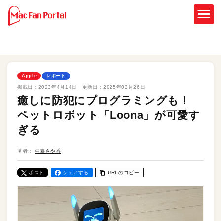
Apple
レポート
掲載日：
2023年4月14日
更新日：
2025年03月26日
癒しに防犯にプログラミングも！
ペットロボット「Loona」が可愛す
ぎる
著者：
中臺さや香
ポスト
シェアする
URLのコピー