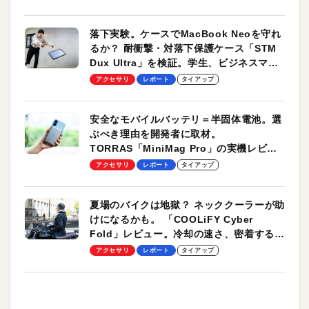
落下実験。ケースでMacBook Neoを守れ
るか？ 耐衝撃・対落下保護ケース「STM
Dux Ultra」を検証。学生、ビジネスマン
のモバイルユースに最適！
アクセサリ
レポート
タイアップ
安全なモバイルバッテリ＝半固体電池。選
ぶべき理由を開発者に取材。
TORRAS「MiniMag Pro」の実機レビュ
ーも
アクセサリ
レポート
タイアップ
夏場のバイクは地獄？ ネッククーラーが助
けになるかも。 「COOLiFY Cyber
Fold」レビュー。冷却の速さ、密着する冷
却プレート、シンプルな操作性がグッド！
アクセサリ
レポート
タイアップ