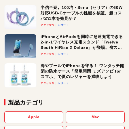
半信半疑。100均・Seria（セリア）の60W
対応USB-Cケーブルの性能を検証。超コス
パの1本を発見か？
アクセサリ
レポート
iPhoneとAirPodsを同時に急速充電できる
2-in-1ワイヤレス充電スタンド「Twelve
South HiRise 2 Deluxe」が登場。省スペ
ースでおしゃれに充電したい人にオスス
アクセサリ
レポート
メ！
海やプールでiPhoneを守る！ ワンタッチ開
閉の防水ケース「簡単開閉 ミズアソビ for
スマホ」で夏のレジャーを満喫しよう
アクセサリ
レポート
製品カテゴリ
Apple
Mac