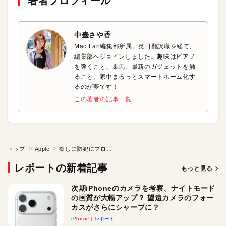
著者プロフィール
中臺さや香
Mac Fan編集部所属。英日翻訳職を経て、
編集部へジョインしました。趣味はピアノ
を弾くこと、乗馬、最新のガジェットを触
ること。家中まるっとスマートホーム化す
るのが夢です！
この著者の記事一覧
トップ
Apple
癒しに防犯にプログラミングも！ ペットロボット「Loona」が可愛すぎる
レポートの新着記事
もっと見る
次期iPhoneのカメラを考察。ナイトモード
の画質が大幅アップ？ 望遠カメラのフォー
カスがさらにシャープに？
iPhone
レポート