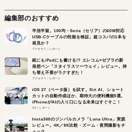
編集部のおすすめ
半信半疑。100均・Seria（セリア）の60W対応
USB-Cケーブルの性能を検証。超コスパの1本を
発見か？
アクセサリ
レポート
紙にもiPadにも書ける!? エレコム×ゼブラの新
発想ペン「スタイラスツーウェイ」レビュー。持
ち替え不要がラクすぎた！
アクセサリ
レポート
iOS 27（ベータ版）を試す。Siri AI、ショート
カットの自動作成ほか、期待大の便利機能5選。
iPhoneがAIの入り口になる未来はすぐそこ！
OS
レポート
Insta360のジンバルカメラ「Luna Ultra」実践
レビュー。4K／8K比較・ズーム・夜間撮影をチ
ェック