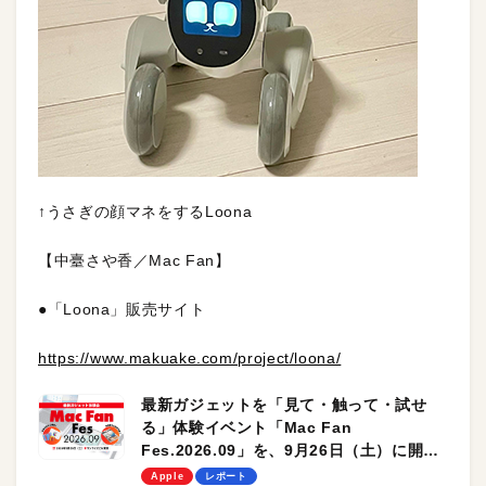
↑うさぎの顔マネをするLoona
【中臺さや香／Mac Fan】
●「Loona」販売サイト
https://www.makuake.com/project/loona/
最新ガジェットを「見て・触って・試せ
る」体験イベント「Mac Fan
Fes.2026.09」を、9月26日（土）に開催
します！
Apple
レポート