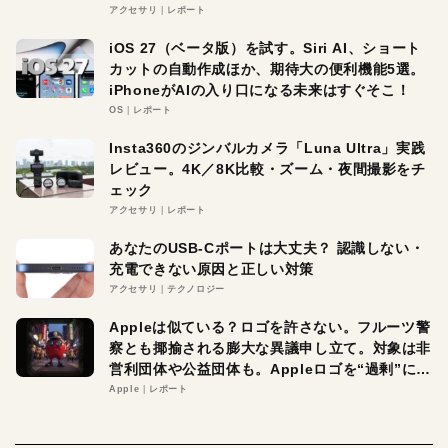
アクセサリ
レポート
iOS 27（ベータ版）を試す。Siri AI、ショート
カットの自動作成ほか、期待大の便利機能5選。
iPhoneがAIの入り口になる未来はすぐそこ！
OS
レポート
Insta360のジンバルカメラ「Luna Ultra」実践
レビュー。4K／8K比較・ズーム・夜間撮影をチ
ェック
アクセサリ
レポート
あなたのUSB-Cポートは大丈夫？ 認識しない・
充電できない原因と正しい対策
アクセサリ
テクノロジー
Appleは似ている？ロゴを許さない。フルーツ警
察とも揶揄される膨大な異議申し立て。対象は非
営利団体や公益団体も。Appleロゴを“過剰”に守
る理由とは
Apple
レポート