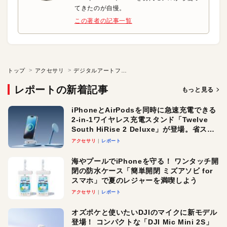
てきたのが自慢。
この著者の記事一覧
トップ
アクセサリ
デジタルアートフレームで 自宅をギャラリーに！
レポートの新着記事
もっと見る
iPhoneとAirPodsを同時に急速充電できる
2-in-1ワイヤレス充電スタンド「Twelve
South HiRise 2 Deluxe」が登場。省スペ
ースでおしゃれに充電したい人にオスス
アクセサリ
レポート
メ！
海やプールでiPhoneを守る！ ワンタッチ開
閉の防水ケース「簡単開閉 ミズアソビ for
スマホ」で夏のレジャーを満喫しよう
アクセサリ
レポート
オズポケと使いたいDJIのマイクに新モデル
登場！ コンパクトな「DJI Mic Mini 2S」