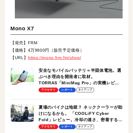
Mono X7
【発売】FRM
【価格】4万9800円（販売予定価格）
【URL】
https://mono.frm.fm/shop/
安全なモバイルバッテリ＝半固体電池。選
ぶべき理由を開発者に取材。
TORRAS「MiniMag Pro」の実機レビュ
ーも
アクセサリ
レポート
タイアップ
夏場のバイクは地獄？ ネッククーラーが助
けになるかも。 「COOLiFY Cyber
Fold」レビュー。冷却の速さ、密着する冷
却プレート、シンプルな操作性がグッド！
アクセサリ
レポート
タイアップ