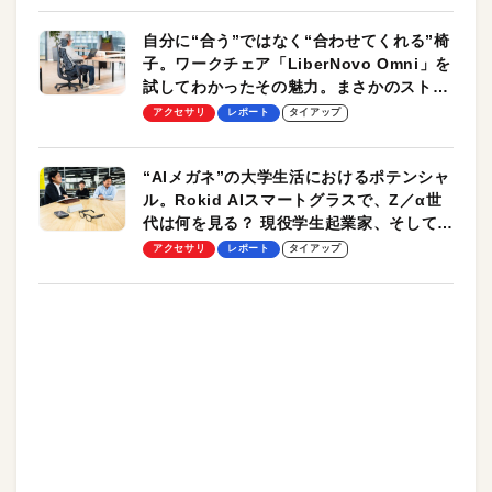
自分に“合う”ではなく“合わせてくれる”椅
子。ワークチェア「LiberNovo Omni」を
試してわかったその魅力。まさかのストレ
ッチ機能も搭載
アクセサリ
レポート
タイアップ
“AIメガネ”の大学生活におけるポテンシャ
ル。Rokid AIスマートグラスで、Z／α世
代は何を見る？ 現役学生起業家、そして教
授による体験会レポート【PR】
アクセサリ
レポート
タイアップ